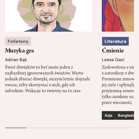
Felietony
Literatura
Muzyka gra
Ćmienie
Adrian Bąk
Leesa Gazi
Świat dźwięków to być może jeden z
Zadowolona z siebi
najbardziej ignorowanych światów. Warto
z autorikszy z dwud
jednak zbierać dźwięki, niczym letnie dojrzałe
Promienie zimoweg
owoce, żeby skorzystać z nich, gdy ich
jej ciele i spłynęły 
zabraknie. Wakacje to świetny na to czas
przyjemną senność. 
tylko zamknie oczy, 
przez wieczność.
Azja
Bangladesz