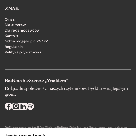
ZNAK
O nas
Dla autorów
Dla reklamodawców
Kontakt
Gdzie mogę kupić ZNAK?
Regulamin
Polityka prywatności
Bądź na bieżąco ze „Znakiem”
Dołącz do społeczności naszych czytelnikow. Dysktuj w najlepszym
gronie
Dofinansowano ze środków Ministra Kultury i Dziedzictwa Narodowego pochodzących
z Funduszu Promocji Kultury – państwowego funduszu celowego.
Twoja prywatność