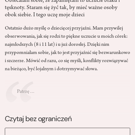
Obiecałam sobie, że zapamiętam to uczucie braku i
tęsknoty. Staram się żyć tak, by mieć ważne osoby
obok siebie. I tego uczę moje dzieci
Ostatnio dużo myślę o dziecięcej przyjaźni. Mam przywilej
obserwowania, jak się rodzi to piękne uczucie u moich córek:
najmłodszych (8 i 11 lat) i u już dorosłej. Dzięki nim
przypomniałam sobie, jak to jest przyjaźnić się bezwarunkowo
i szczerze. Mówić od razu, co się myśli, konflikty rozwiązywać
na bieżąco, być lojalnym i dotrzymywać słowa.
Patrzę…
Czytaj bez ograniczeń