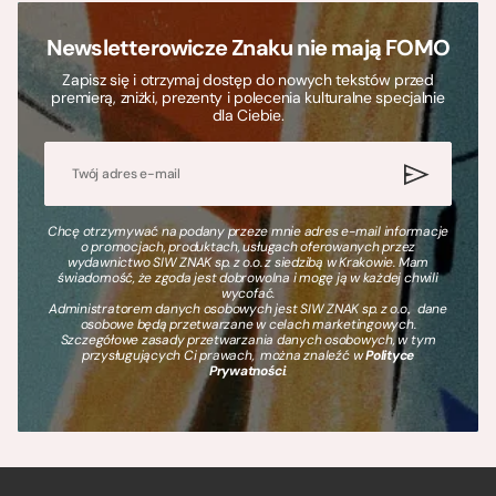
Newsletterowicze Znaku nie mają FOMO
Zapisz się i otrzymaj dostęp do nowych tekstów przed
premierą, zniżki, prezenty i polecenia kulturalne specjalnie
dla Ciebie.
Chcę otrzymywać na podany przeze mnie adres e-mail informacje
o promocjach, produktach, usługach oferowanych przez
wydawnictwo SIW ZNAK sp. z o.o. z siedzibą w Krakowie. Mam
świadomość, że zgoda jest dobrowolna i mogę ją w każdej chwili
wycofać.
Administratorem danych osobowych jest SIW ZNAK sp. z o.o., dane
osobowe będą przetwarzane w celach marketingowych.
Szczegółowe zasady przetwarzania danych osobowych, w tym
przysługujących Ci prawach, można znaleźć w
Polityce
Prywatności
.