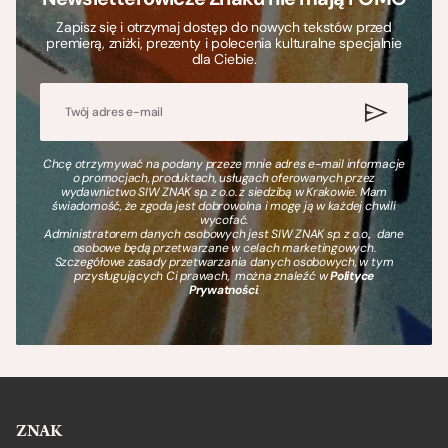
Zapisz się i otrzymaj dostęp do nowych tekstów przed
premierą, zniżki, prezenty i polecenia kulturalne specjalnie
dla Ciebie.
Chcę otrzymywać na podany przeze mnie adres e-mail informacje
o promocjach, produktach, usługach oferowanych przez
wydawnictwo SIW ZNAK sp. z o.o. z siedzibą w Krakowie. Mam
świadomość, że zgoda jest dobrowolna i mogę ją w każdej chwili
wycofać.
Administratorem danych osobowych jest SIW ZNAK sp. z o.o., dane
osobowe będą przetwarzane w celach marketingowych.
Szczegółowe zasady przetwarzania danych osobowych, w tym
przysługujących Ci prawach, można znaleźć w
Polityce
Prywatności
.
ZNAK