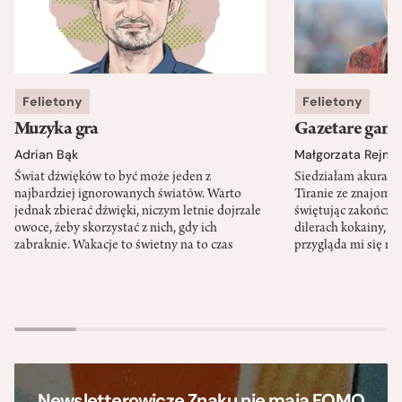
Felietony
Felietony
Muzyka gra
Gazetare gang
Adrian Bąk
Małgorzata Rejme
Świat dźwięków to być może jeden z
Siedziałam akurat 
najbardziej ignorowanych światów. Warto
Tiranie ze znajomy
jednak zbierać dźwięki, niczym letnie dojrzałe
świętując zakończen
owoce, żeby skorzystać z nich, gdy ich
dilerach kokainy, g
zabraknie. Wakacje to świetny na to czas
przygląda mi się m
Newsletterowicze Znaku nie mają FOMO