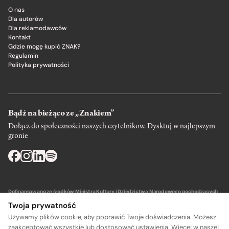
O nas
Dla autorów
Dla reklamodawców
Kontakt
Gdzie mogę kupić ZNAK?
Regulamin
Polityka prywatności
Bądź na bieżąco ze „Znakiem”
Dołącz do społeczności naszych czytelnikow. Dysktuj w najlepszym
gronie
Dofinansowano ze środków Ministra Kultury i Dziedzictwa Narodowego pochodzących
z Funduszu Promocji Kultury – państwowego funduszu celowego.
Twoja prywatność
Używamy plików cookie, aby poprawić Twoje doświadczenia. Możesz
zaakceptować wszystkie lub dostosować ustawienia. Więcej w naszej