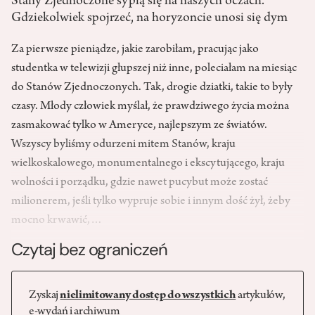
Stany Zjednoczone sypią się na naszych oczach.
Gdziekolwiek spojrzeć, na horyzoncie unosi się dym
Za pierwsze pieniądze, jakie zarobiłam, pracując jako
studentka w telewizji głupszej niż inne, poleciałam na miesiąc
do Stanów Zjednoczonych. Tak, drogie dziatki, takie to były
czasy. Młody człowiek myślał, że prawdziwego życia można
zasmakować tylko w Ameryce, najlepszym ze światów.
Wszyscy byliśmy odurzeni mitem Stanów, kraju
wielkoskalowego, monumentalnego i ekscytującego, kraju
wolności i porządku, gdzie nawet pucybut może zostać
milionerem, jeśli tylko wypruje sobie i innym dość żył, żeby
mocno krwawić,…
Czytaj bez ograniczeń
Zyskaj
nielimitowany dostęp do wszystkich
artykułów,
e-wydań i archiwum