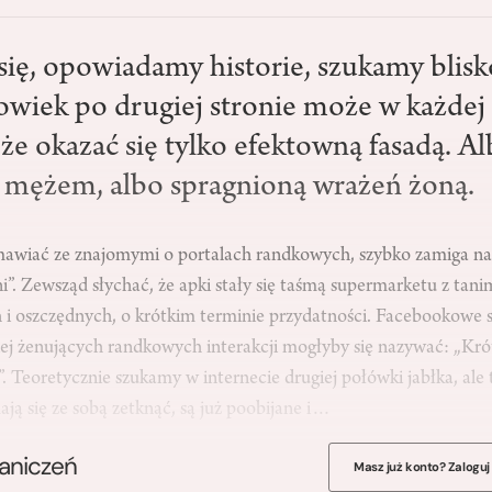
ię, opowiadamy historie, szukamy blisko
łowiek po drugiej stronie może w każdej 
że okazać się tylko efektowną fasadą. A
mężem, albo spragnioną wrażeń żoną.
ozmawiać ze znajomymi o portalach randkowych, szybko zamiga 
ni”. Zewsząd słychać, że apki stały się taśmą supermarketu z tani
ch i oszczędnych, o krótkim terminie przydatności. Facebookowe 
ziej żenujących randkowych interakcji mogłyby się nazywać: „Kr
 Teoretycznie szukamy w internecie drugiej połówki jabłka, ale 
ają się ze sobą zetknąć, są już poobijane i…
raniczeń
Masz już konto? Zaloguj