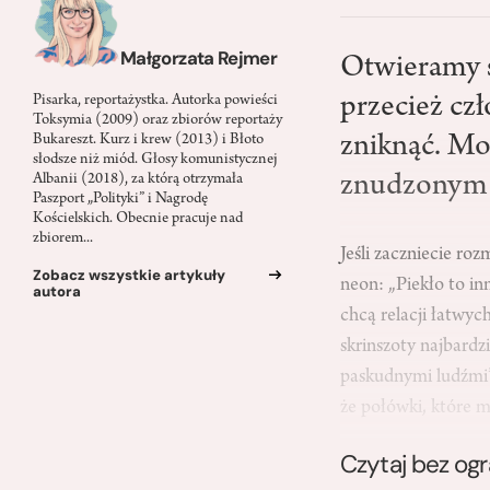
Małgorzata Rejmer
Otwieramy s
przecież cz
Pisarka, reportażystka. Autorka powieści
Toksymia (2009) oraz zbiorów reportaży
zniknąć. Mo
Bukareszt. Kurz i krew (2013) i Błoto
słodsze niż miód. Głosy komunistycznej
znudzonym 
Albanii (2018), za którą otrzymała
Paszport „Polityki” i Nagrodę
Kościelskich. Obecnie pracuje nad
zbiorem...
Jeśli zaczniecie r
Zobacz wszystkie artykuły
neon: „Piekło to in
autora
chcą relacji łatwy
skrinszoty najbard
paskudnymi ludźmi”.
że połówki, które m
Czytaj bez og