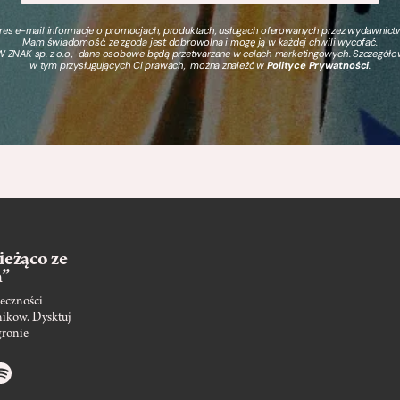
s e-mail informacje o promocjach, produktach, usługach oferowanych przez wydawnictwo
Mam świadomość, że zgoda jest dobrowolna i mogę ją w każdej chwili wycofać.
 ZNAK sp. z o.o., dane osobowe będą przetwarzane w celach marketingowych. Szczegół
w tym przysługujących Ci prawach, można znaleźć w
Polityce Prywatności
.
ieżąco ze
m”
eczności
nikow. Dysktuj
gronie