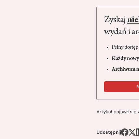
Zyskaj
nie
wydań i a
Pełny dostęp
Każdy nowy 
Archiwum n
R
Artykuł pojawił si
Udostępnij