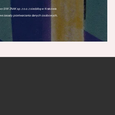
 SIW ZNAK sp. z o.o. z siedzibą w Krakowie.
owe zasady przetwarzania danych osobowych,