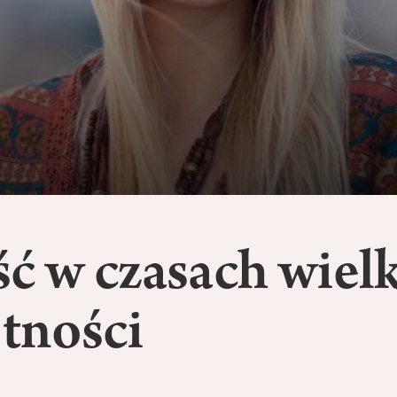
ć w czasach wielk
tności