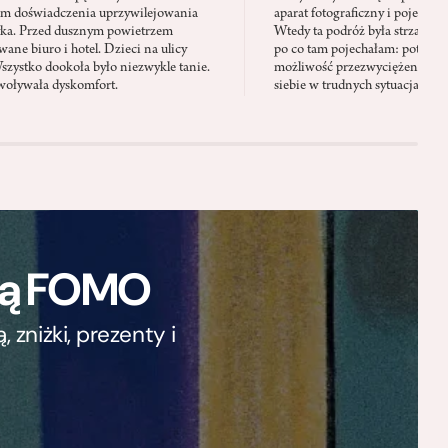
em doświadczenia uprzywilejowania
aparat fotograficzny i pojechać 
yka. Przed dusznym powietrzem
Wtedy ta podróż była strzałem w
ane biuro i hotel. Dzieci na ulicy
po co tam pojechałam: potrzeb
Wszystko dookoła było niezwykle tanie.
możliwość przezwyciężenia swo
oływała dyskomfort.
siebie w trudnych sytuacjach
ają FOMO
zniżki, prezenty i