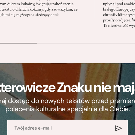
ym dilerem kokainy, świętując zakończenie
upłynął pod znaki
a tekstu o dilerach kokainy, gdy zauważyłam, że
białego Europejcz
ąda mi się mężczyzna siedzący obok
chroniły klimatyzow
prosiły o zdjęcie. 
Ta nierówność wyw
terowicze Znaku nie m
ymaj dostęp do nowych tekstów przed premierą, 
polecenia kulturalne specjalnie dla Ciebie.