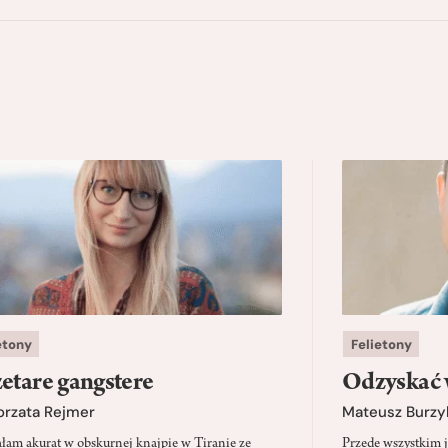
etony
Felietony
etare gangstere
Odzyskać 
orzata Rejmer
Mateusz Burzy
ałam akurat w obskurnej knajpie w Tiranie ze
Przede wszystkim 