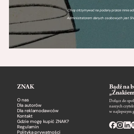
Chcę otrzymywać na podany przeze mnie adre
Administratorem danych osobowych jest SIW
ZNAK
Bądź na b
„Znakie
O nas
Dołącz do społ
Dla autorów
naszych czytel
Dla reklamodawców
w najlepszym 
Kontakt
Gdzie mogę kupić ZNAK?
Regulamin
Polityka prywatności