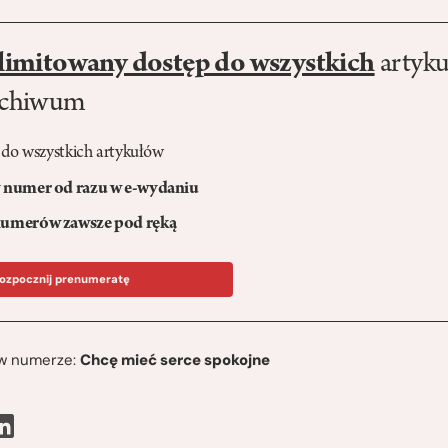
limitowany dostęp do wszystkich
artyku
rchiwum
 do wszystkich artykułów
numer od razu w e-wydaniu
umerów zawsze pod ręką
ozpocznij prenumeratę
ę w numerze:
Chcę mieć serce spokojne