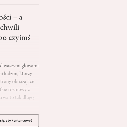
ści – a
chwili
lbo czyimś
nad waszymi głowami
mi ludźmi, którzy
strony obnażające
ótkie rozmowy z
trwa to tak długo,
 się, aby kontynuuwać