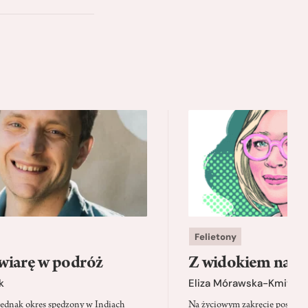
Felietony
wiarę w podróż
Z widokiem na m
k
Eliza Mórawska-Kmita
jednak okres spędzony w Indiach
Na życiowym zakręcie postano