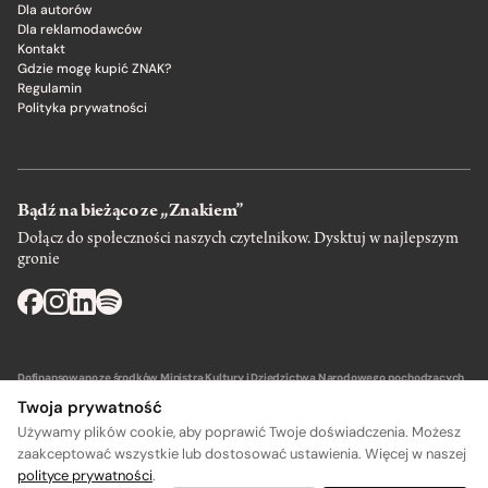
Dla autorów
Dla reklamodawców
Kontakt
Gdzie mogę kupić ZNAK?
Regulamin
Polityka prywatności
Bądź na bieżąco ze „Znakiem”
Dołącz do społeczności naszych czytelnikow. Dysktuj w najlepszym
gronie
Dofinansowano ze środków Ministra Kultury i Dziedzictwa Narodowego pochodzących
z Funduszu Promocji Kultury – państwowego funduszu celowego.
Twoja prywatność
Używamy plików cookie, aby poprawić Twoje doświadczenia. Możesz
zaakceptować wszystkie lub dostosować ustawienia. Więcej w naszej
polityce prywatności
.