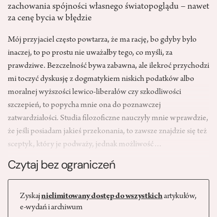
zachowania spójności własnego światopoglądu – nawet
za cenę bycia w błędzie
Mój przyjaciel często powtarza, że ma rację, bo gdyby było
inaczej, to po prostu nie uważałby tego, co myśli, za
prawdziwe. Bezczelność bywa zabawna, ale ilekroć przychodzi
mi toczyć dyskusję z dogmatykiem niskich podatków albo
moralnej wyższości lewico-liberałów czy szkodliwości
szczepień, to popycha mnie ona do poznawczej
zatwardziałości. Studia filozoficzne nauczyły mnie wprawdzie,
że jeśli posiadam jakieś przekonania, to zawsze znajdzie się też
sceptyk, który je podważy, jednak możliwość…
Czytaj bez ograniczeń
Zyskaj
nielimitowany dostęp do wszystkich
artykułów,
e-wydań i archiwum