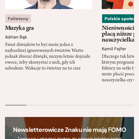
Felietony
Polskie społec
Muzyka gra
Nierówności w
płacą niższe p
Adrian Bąk
nauczycielka
Świat dźwięków to być może jeden z
Kamil Fejfer
najbardziej ignorowanych światów. Warto
jednak zbierać dźwięki, niczym letnie dojrzałe
Dlaczego tak łatwo 
owoce, żeby skorzystać z nich, gdy ich
którym programista
zabraknie. Wakacje to świetny na to czas
faktury na setki tys
może płacić procent
nauczycielka czy ur
Newsletterowicze Znaku nie mają FOMO
Zapisz się i otrzymaj dostęp do nowych tekstów przed