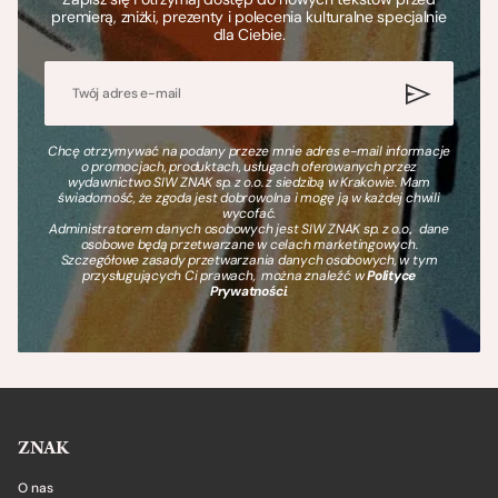
premierą, zniżki, prezenty i polecenia kulturalne specjalnie
dla Ciebie.
Chcę otrzymywać na podany przeze mnie adres e-mail informacje
o promocjach, produktach, usługach oferowanych przez
wydawnictwo SIW ZNAK sp. z o.o. z siedzibą w Krakowie. Mam
świadomość, że zgoda jest dobrowolna i mogę ją w każdej chwili
wycofać.
Administratorem danych osobowych jest SIW ZNAK sp. z o.o., dane
osobowe będą przetwarzane w celach marketingowych.
Szczegółowe zasady przetwarzania danych osobowych, w tym
przysługujących Ci prawach, można znaleźć w
Polityce
Prywatności
.
ZNAK
O nas