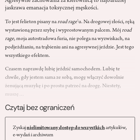
Agresywne zachowania za kierownicą to najbardziej
jaskrawa emanacja toksycznej męskości.
To jest felieton pisany na
road rage
’u. Na drogowej złości, ręką
wystawioną przez szybę i wyprostowanym palcem. Mój
road
rage
, moja autostradowa furia, nie polega na wyzwiskach, na
podjeżdżaniu, na trąbieniu ani na agresywnej jeździe. Jest tego
wszystkiego efektem.
Czasem naprawdę lubię jeździć samochodem. Lubię te
chwile, gdy jestem sama ze sobą, mogę włączyć dowolnie
żenującą muzykę i po prostu patrzeć na drogę. Niestety,
muszę…
Czytaj bez ograniczeń
Zyskaj
nielimitowany dostęp do wszystkich
artykułów,
e-wydań i archiwum