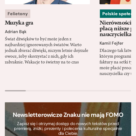
Felietony
Polskie społec
Muzyka gra
Nierówności w
płacą niższe p
Adrian Bąk
nauczycielka
Świat dźwięków to być może jeden z
Kamil Fejfer
najbardziej ignorowanych światów. Warto
jednak zbierać dźwięki, niczym letnie dojrzałe
Dlaczego tak łatwo 
owoce, żeby skorzystać z nich, gdy ich
którym programista
zabraknie. Wakacje to świetny na to czas
faktury na setki tys
może płacić procent
nauczycielka czy ur
Newsletterowicze Znaku nie mają FOMO
Zapisz się i otrzymaj dostęp do nowych tekstów przed
premierą, zniżki, prezenty i polecenia kulturalne specjalnie
dla Ciebie.