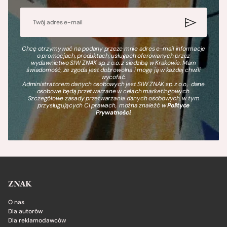
Chcę otrzymywać na podany przeze mnie adres e-mail informacje
o promocjach, produktach, usługach oferowanych przez
wydawnictwo SIW ZNAK sp. z o.o. z siedzibą w Krakowie. Mam
świadomość, że zgoda jest dobrowolna i mogę ją w każdej chwili
wycofać.
Administratorem danych osobowych jest SIW ZNAK sp. z o.o., dane
osobowe będą przetwarzane w celach marketingowych.
Szczegółowe zasady przetwarzania danych osobowych, w tym
przysługujących Ci prawach, można znaleźć w
Polityce
Prywatności
.
ZNAK
O nas
Dla autorów
Dla reklamodawców