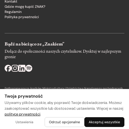
Kontakt
Gdzie mogę kupić ZNAK?
Regulamin
Polityka prywatności
Bądź na bieżąco ze „Znakiem”
Dołącz do społeczności naszych czytelnikow. Dysktuj w najlepszym
gronie
Dofinansowano ze środków Ministra Kultury i Dziedzictwa Narodowego pochodzących
z Funduszu Promocji Kultury – państwowego funduszu celowego.
Twoja prywatność
Używamy plików cookie, aby poprawić Twoje doświadczenia. Możesz
zaakceptować wszystkie lub dostosować ustawienia. Więcej w naszej
polityce prywatności
.
A
A
Wydawca: SIW Znak w Krakowie
Ustawienia
Odrzuć opcjonalne
Akceptuj wszystkie