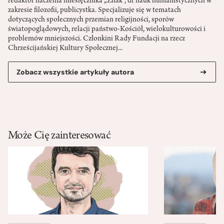
redaktor naczelna miesięcznika „Znak”, dr nauk humanistycznych w
zakresie filozofii, publicystka. Specjalizuje się w tematach
dotyczących społecznych przemian religijności, sporów
światopoglądowych, relacji państwo-­Kościół, wielokulturowości i
problemów mniejszości. Członkini Rady Fundacji na rzecz
Chrześcijańskiej Kultury Społecznej...
Zobacz wszystkie artykuły autora
Może Cię zainteresować