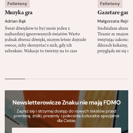
Felietony
Felietony
Muzyka gra
Gazetare gang
Adrian Bąk
Małgorzata Rejme
Świat dźwięków to być może jeden z
Siedziałam akurat 
najbardziej ignorowanych światów. Warto
Tiranie ze znajomy
jednak zbierać dźwięki, niczym letnie dojrzałe
świętując zakończen
owoce, żeby skorzystać z nich, gdy ich
dilerach kokainy, g
zabraknie. Wakacje to świetny na to czas
przygląda mi się m
Newsletterowicze Znaku nie mają FOMO
Zapisz się i otrzymaj dostęp do nowych tekstów przed
premierą, zniżki, prezenty i polecenia kulturalne specjalnie
dla Ciebie.