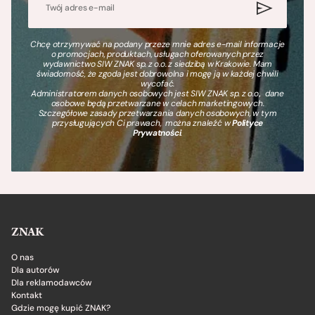
Chcę otrzymywać na podany przeze mnie adres e-mail informacje
o promocjach, produktach, usługach oferowanych przez
wydawnictwo SIW ZNAK sp. z o.o. z siedzibą w Krakowie. Mam
świadomość, że zgoda jest dobrowolna i mogę ją w każdej chwili
wycofać.
Administratorem danych osobowych jest SIW ZNAK sp. z o.o., dane
osobowe będą przetwarzane w celach marketingowych.
Szczegółowe zasady przetwarzania danych osobowych, w tym
przysługujących Ci prawach, można znaleźć w
Polityce
Prywatności
.
ZNAK
O nas
Dla autorów
Dla reklamodawców
Kontakt
Gdzie mogę kupić ZNAK?