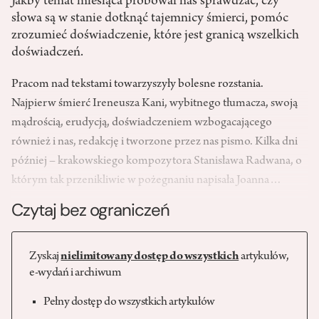
Jakby temat miesiąca próbował nas sprawdzać, czy
słowa są w stanie dotknąć tajemnicy śmierci, pomóc
zrozumieć doświadczenie, które jest granicą wszelkich
doświadczeń.
Pracom nad tekstami towarzyszyły bolesne rozstania.
Najpierw śmierć Ireneusza Kani
, wybitnego tłumacza, swoją
mądrością, erudycją, doświadczeniem wzbogacającego
również i nas, redakcję i tworzone przez nas pismo. Kilka dni
później – krakowskiego kompozytora Stanisława Radwana, o
którym tak przenikliwie w pożegnaniu napisała Joanna…
Czytaj bez ograniczeń
Zyskaj
nielimitowany dostęp do wszystkich
artykułów,
e-wydań i archiwum
Pełny dostęp do wszystkich artykułów