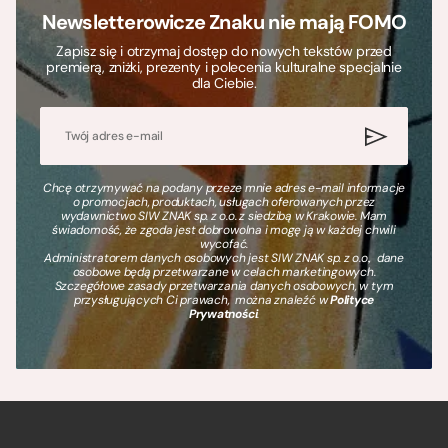
Newsletterowicze Znaku nie mają FOMO
Zapisz się i otrzymaj dostęp do nowych tekstów przed
premierą, zniżki, prezenty i polecenia kulturalne specjalnie
dla Ciebie.
Chcę otrzymywać na podany przeze mnie adres e-mail informacje
o promocjach, produktach, usługach oferowanych przez
wydawnictwo SIW ZNAK sp. z o.o. z siedzibą w Krakowie. Mam
świadomość, że zgoda jest dobrowolna i mogę ją w każdej chwili
wycofać.
Administratorem danych osobowych jest SIW ZNAK sp. z o.o., dane
osobowe będą przetwarzane w celach marketingowych.
Szczegółowe zasady przetwarzania danych osobowych, w tym
przysługujących Ci prawach, można znaleźć w
Polityce
Prywatności
.