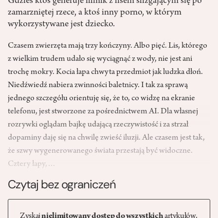
Gdzieś ktoś generuje filmik z lisem ślizgającym się po
zamarzniętej rzece, a ktoś inny porno, w którym
wykorzystywane jest dziecko.
Czasem zwierzęta mają trzy kończyny. Albo pięć. Lis, którego
z wielkim trudem udało się wyciągnąć z wody, nie jest ani
trochę mokry. Kocia łapa chwyta przedmiot jak ludzka dłoń.
Niedźwiedź nabiera zwinności baletnicy. I tak za sprawą
jednego szczegółu orientuję się, że to, co widzę na ekranie
telefonu, jest stworzone za pośrednictwem AI. Dla własnej
rozrywki oglądam bajkę udającą rzeczywistość i za strzał
dopaminy daję się na chwilę zwieść iluzji. Ale czasem jest tak,
że szwy wygenerowanego świata przestają być widoczne.
Cztery łapy,…
Czytaj bez ograniczeń
Zyskaj
nielimitowany dostęp do wszystkich
artykułów,