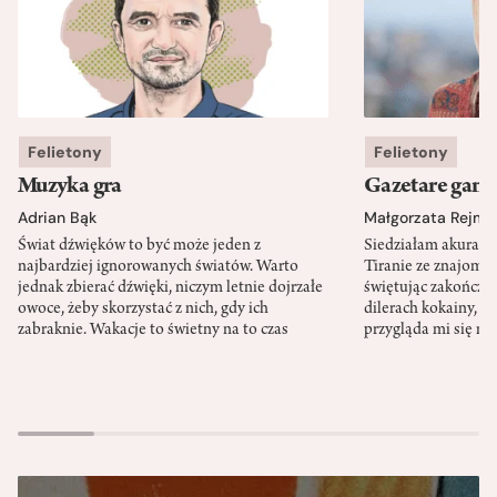
Felietony
Felietony
Muzyka gra
Gazetare gang
Adrian Bąk
Małgorzata Rejme
Świat dźwięków to być może jeden z
Siedziałam akurat 
najbardziej ignorowanych światów. Warto
Tiranie ze znajomy
jednak zbierać dźwięki, niczym letnie dojrzałe
świętując zakończen
owoce, żeby skorzystać z nich, gdy ich
dilerach kokainy, g
zabraknie. Wakacje to świetny na to czas
przygląda mi się m