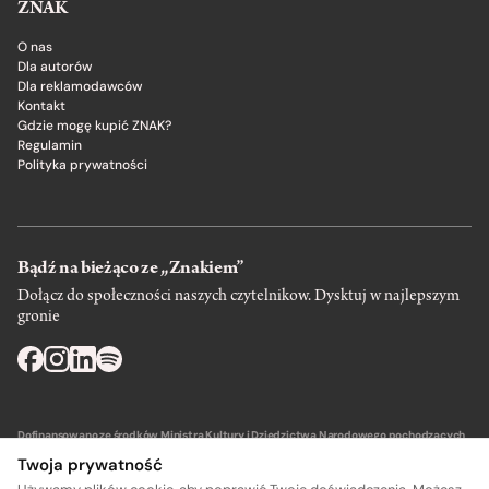
ZNAK
O nas
Dla autorów
Dla reklamodawców
Kontakt
Gdzie mogę kupić ZNAK?
Regulamin
Polityka prywatności
Bądź na bieżąco ze „Znakiem”
Dołącz do społeczności naszych czytelnikow. Dysktuj w najlepszym
gronie
Dofinansowano ze środków Ministra Kultury i Dziedzictwa Narodowego pochodzących
z Funduszu Promocji Kultury – państwowego funduszu celowego.
Twoja prywatność