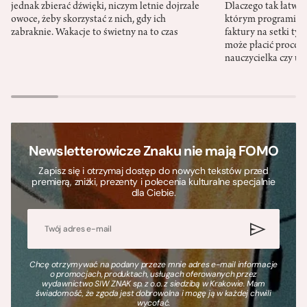
jednak zbierać dźwięki, niczym letnie dojrzałe
Dlaczego tak łatwo 
owoce, żeby skorzystać z nich, gdy ich
którym programista
zabraknie. Wakacje to świetny na to czas
faktury na setki tys
może płacić procent
nauczycielka czy ur
Newsletterowicze Znaku nie mają FOMO
Zapisz się i otrzymaj dostęp do nowych tekstów przed
premierą, zniżki, prezenty i polecenia kulturalne specjalnie
dla Ciebie.
Chcę otrzymywać na podany przeze mnie adres e-mail informacje
o promocjach, produktach, usługach oferowanych przez
wydawnictwo SIW ZNAK sp. z o.o. z siedzibą w Krakowie. Mam
świadomość, że zgoda jest dobrowolna i mogę ją w każdej chwili
wycofać.