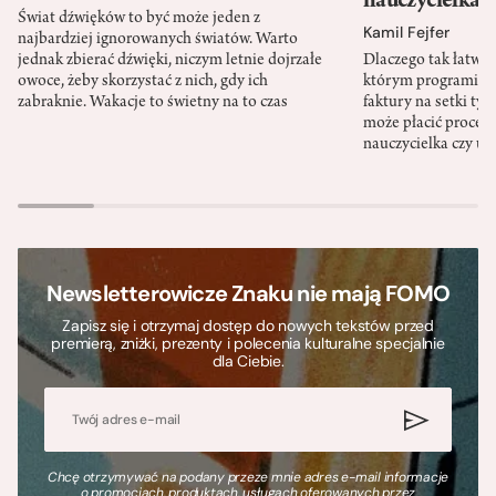
nauczycielka
Świat dźwięków to być może jeden z
Kamil Fejfer
najbardziej ignorowanych światów. Warto
jednak zbierać dźwięki, niczym letnie dojrzałe
Dlaczego tak łatwo 
owoce, żeby skorzystać z nich, gdy ich
którym programista
zabraknie. Wakacje to świetny na to czas
faktury na setki tys
może płacić procent
nauczycielka czy ur
Newsletterowicze Znaku nie mają FOMO
Zapisz się i otrzymaj dostęp do nowych tekstów przed
premierą, zniżki, prezenty i polecenia kulturalne specjalnie
dla Ciebie.
Chcę otrzymywać na podany przeze mnie adres e-mail informacje
o promocjach, produktach, usługach oferowanych przez