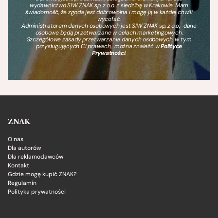
wydawnictwo SIW ZNAK sp. z o.o. z siedzibą w Krakowie. Mam
świadomość, że zgoda jest dobrowolna i mogę ją w każdej chwili
wycofać.
Administratorem danych osobowych jest SIW ZNAK sp. z o.o., dane
osobowe będą przetwarzane w celach marketingowych.
Szczegółowe zasady przetwarzania danych osobowych, w tym
przysługujących Ci prawach, można znaleźć w
Polityce
Prywatności
.
ZNAK
O nas
Dla autorów
Dla reklamodawców
Kontakt
Gdzie mogę kupić ZNAK?
Regulamin
Polityka prywatności