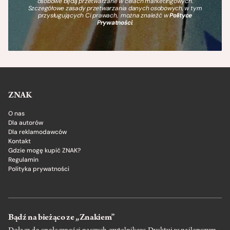
osobowe będą przetwarzane w celach marketingowych.
Szczegółowe zasady przetwarzania danych osobowych, w tym
przysługujących Ci prawach, można znaleźć w
Polityce
Prywatności
.
ZNAK
O nas
Dla autorów
Dla reklamodawców
Kontakt
Gdzie mogę kupić ZNAK?
Regulamin
Polityka prywatności
Bądź na bieżąco ze „Znakiem”