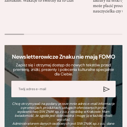
zabraknie. Wakacje to świetny na to czas
faktury na setki tys
może płacić procent
nauczycielka czy ur
Newsletterowicze Znaku nie mają FOMO
Zapisz się i otrzymaj dostęp do nowych tekstów przed
premierą, zniżki, prezenty i polecenia kulturalne specjalnie
dla Ciebie.
Chcę otrzymywać na podany przeze mnie adres e-mail informacje
o promocjach, produktach, usługach oferowanych przez
wydawnictwo SIW ZNAK sp. z o.o. z siedzibą w Krakowie. Mam
świadomość, że zgoda jest dobrowolna i mogę ją w każdej chwili
wycofać.
Administratorem danych osobowych jest SIW ZNAK sp. z o.o., dane