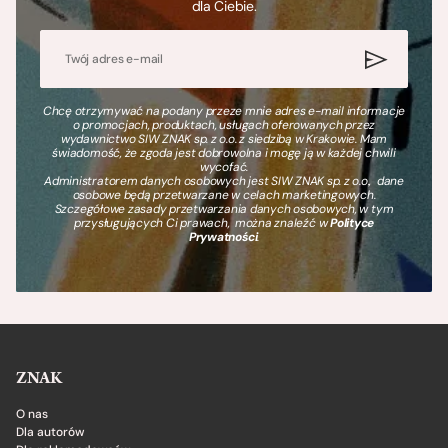
dla Ciebie.
Chcę otrzymywać na podany przeze mnie adres e-mail informacje
o promocjach, produktach, usługach oferowanych przez
wydawnictwo SIW ZNAK sp. z o.o. z siedzibą w Krakowie. Mam
świadomość, że zgoda jest dobrowolna i mogę ją w każdej chwili
wycofać.
Administratorem danych osobowych jest SIW ZNAK sp. z o.o., dane
osobowe będą przetwarzane w celach marketingowych.
Szczegółowe zasady przetwarzania danych osobowych, w tym
przysługujących Ci prawach, można znaleźć w
Polityce
Prywatności
.
ZNAK
O nas
Dla autorów