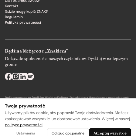
Dla reklamodawców
Kontakt
Gdzie mogę kupić ZNAK?
Regulamin
Polityka prywatności
Bądź na bieżąco ze „Znakiem”
Dołącz do społeczności naszych czytelnikow. Dysktuj w najlepszym
gronie
Dofinansowano ze środków Ministra Kultury i Dziedzictwa Narodowego pochodzących
z Funduszu Promocji Kultury – państwowego funduszu celowego.
Twoja prywatność
Używamy plików cookie, aby poprawić Twoje doświadczenia. Możesz
zaakceptować wszystkie lub dostosować ustawienia. Więcej w naszej
polityce prywatności
.
A
A
Wydawca: SIW Znak w Krakowie
Ustawienia
Odrzuć opcjonalne
Akceptuj wszystkie