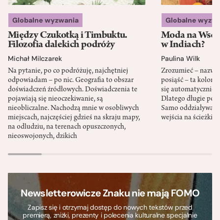
Globalne wyzwania
Globalne wyzw
Między Czukotką i Timbuktu.
Moda na Wsch
Filozofia dalekich podróży
w Indiach?
Michał Milczarek
Paulina Wilk
Na pytanie, po co podróżuję, najchętniej
Zrozumieć – nazwać 
odpowiadam – po nic. Geografia to obszar
posiąść – ta kolon
doświadczeń źródłowych. Doświadczenia te
się automatycznie, a
pojawiają się nieoczekiwanie, są
Dlatego długie podr
nieobliczalne. Nachodzą mnie w osobliwych
Samo oddziaływanie 
miejscach, najczęściej gdzieś na skraju mapy,
wejścia na ścieżki i
na odludziu, na terenach opuszczonych,
nieoswojonych, dzikich
Newsletterowicze Znaku nie mają FOMO
Zapisz się i otrzymaj dostęp do nowych tekstów przed
premierą, zniżki, prezenty i polecenia kulturalne specjalnie