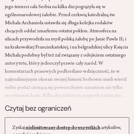
jego śmierci cała Serbia na kilka dni pogrążyła się w
ogólnonarodowej żałobie. Przed cerkwią katedralną św.
Michała Archanioła ustawiła się długa kolejka rodaków
chcących oddać zmarłemu ostatni pokłon. Atmosfera na
ulicach przywodziła na myśl polską żałobę po Janie Pawle II; i
na krakowskiej Franciszkańskiej, i na belgradzkiej ulicy Księcia
Michała podobny był też żal związany z odejściem ostatniego
autorytetu, który jednoczył prawie cały naród. W
komentarzach prasowych podkreślano wdzięczność, że w
najtrudniejszym okresie swojej historii Serbowie mieli wśród
siebie postać cieszącą się powszechnym uznaniem nie tylko
we własnym kraju. Kilka dni później na pogrzeb patriarchy,…
Czytaj bez ograniczeń
Zyskaj
nielimitowany dostęp do wszystkich
artykułów,