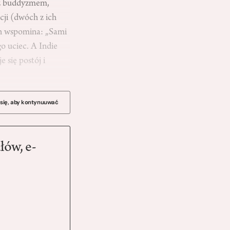
 z buddyzmem,
acji (dwóch z ich
vin wspomina: „Sami
o uciec. A Indie
 się postój i
 się, aby kontynuuwać
łów, e-