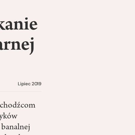
kanie
arnej
Lipiec 2019
 uchodźcom
zyków
 banalnej