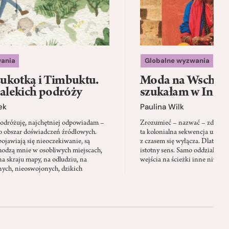
ania
Globalne wyzwania
ukotką i Timbuktu.
Moda na Wschód:
dalekich podróży
szukałam w Indi
ek
Paulina Wilk
podróżuję, najchętniej odpowiadam –
Zrozumieć – nazwać – zdefiniow
to obszar doświadczeń źródłowych.
ta kolonialna sekwencja urucha
ojawiają się nieoczekiwanie, są
z czasem się wyłącza. Dlatego 
hodzą mnie w osobliwych miejscach,
istotny sens. Samo oddziaływani
na skraju mapy, na odludziu, na
wejścia na ścieżki inne niż te 
nych, nieoswojonych, dzikich