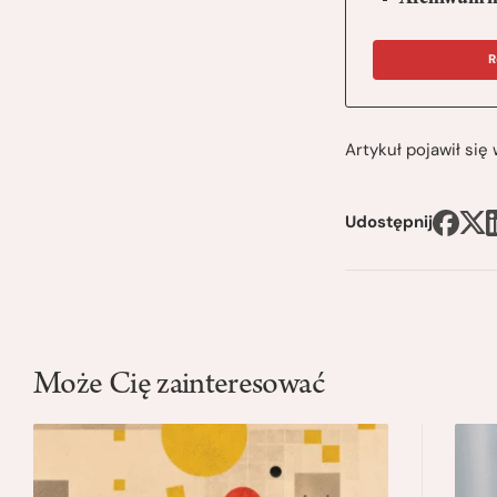
R
Artykuł pojawił si
Udostępnij
Może Cię zainteresować