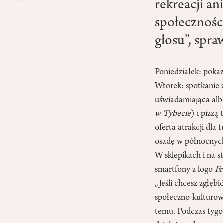
rekreacji a
społecznośc
głosu”, spr
Poniedziałek: poka
Wtorek: spotkanie 
uświadamiająca al
w Tybecie
) i pizzą
oferta atrakcji dl
osadę w północnych
W sklepikach i na s
smartfony z logo
Fr
„Jeśli chcesz zgłęb
społeczno-kulturo
temu. Podczas tygo