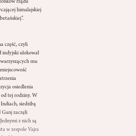
złonków rządu
ającej himalajskiej
betańskiej”.
a część, czyli
 indyjski ulokował
towarzyszących mu
ą miejscowość
atrzenia
zycja osiedlenia
od tej rodziny. W
 Indiach, siedzibą
 Ganj zaczęli
 Jednymi z nich są
sta w zespole Vajra