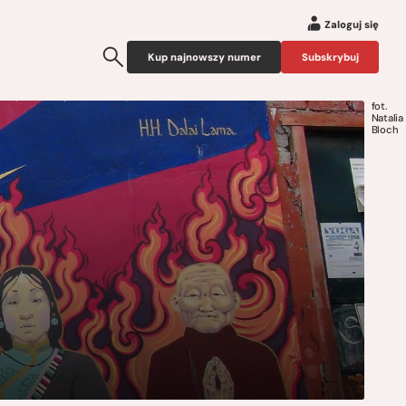
Zaloguj się
Kup najnowszy numer
Subskrybuj
fot.
Natalia
Bloch