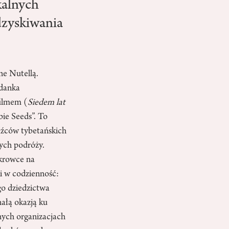
kalnych
dzyskiwania
e Nutellą.
adanka
filmem (
Siedem lat
ie Seeds”. To
dźców tybetańskich
ych podróży.
okrowce na
i w codzienność:
go dziedzictwa
ałą okazją ku
ych organizacjach