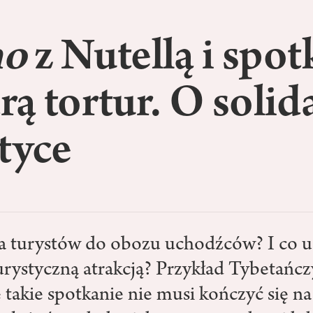
o
z Nutellą i spot
arą tortur. O solid
tyce
ga turystów do obozu uchodźców? I co
turystyczną atrakcją? Przykład Tybetańc
 takie spotkanie nie musi kończyć się na