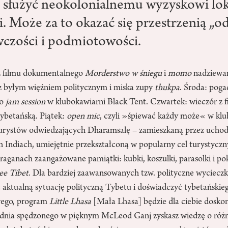
ni służyć neokolonialnemu wyzyskowi lo
i. Może za to okazać się przestrzenią „o
awczości i podmiotowości.
z filmu dokumentalnego
Morderstwo w śniegu
i
momo
nadziewan
z byłym więźniem politycznym i miska zupy
thukpa
. Środa: pog
bo
jam session
w klubokawiarni Black Tent. Czwartek: wieczór z 
 tybetańską. Piątek:
open mic
, czyli »śpiewać każdy może« w klub
a turystów odwiedzających Dharamsalę – zamieszkaną przez ucho
 Indiach, umiejętnie przekształconą w popularny cel turystyczn
traganach zaangażowane pamiątki: kubki, koszulki, parasolki i p
ee Tibet
. Dla bardziej zaawansowanych tzw. polityczne wycieczk
ić aktualną sytuację polityczną Tybetu i doświadczyć tybetańskie
wego, program
Little Lhasa
[Mała Lhasa] będzie dla ciebie doskon
dnia spędzonego w pięknym McLeod Ganj zyskasz wiedzę o różn