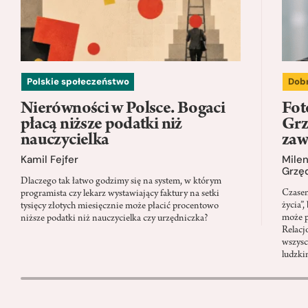
Polskie społeczeństwo
Dobr
Nierówności w Polsce. Bogaci
Fot
płacą niższe podatki niż
Grz
nauczycielka
za
Kamil Fejfer
Mile
Grzęd
Dlaczego tak łatwo godzimy się na system, w którym
Czasem
programista czy lekarz wystawiający faktury na setki
życia”,
tysięcy złotych miesięcznie może płacić procentowo
może p
niższe podatki niż nauczycielka czy urzędniczka?
Relacj
wszyscy
ludzki