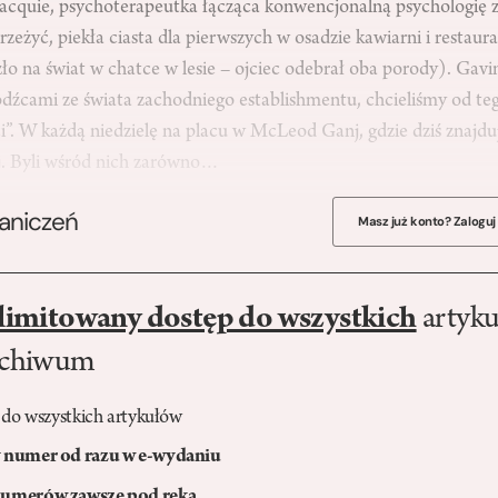
 Jacquie, psychoterapeutka łącząca konwencjonalną psychologię
rzeżyć, piekła ciasta dla pierwszych w osadzie kawiarni i restaur
zło na świat w chatce w lesie – ojciec odebrał oba porody). Ga
dźcami ze świata zachodniego establishmentu, chcieliśmy od teg
”. W każdą niedzielę na placu w McLeod Ganj, gdzie dziś znajduje
j. Byli wśród nich zarówno…
raniczeń
Masz już konto? Zaloguj
limitowany dostęp do wszystkich
artyku
rchiwum
 do wszystkich artykułów
numer od razu w e-wydaniu
umerów zawsze pod ręką