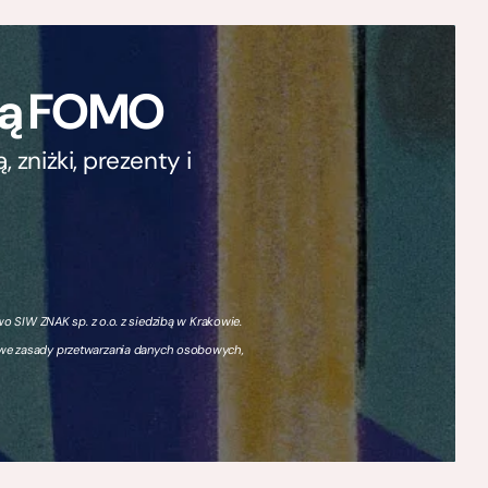
ają FOMO
zniżki, prezenty i
 SIW ZNAK sp. z o.o. z siedzibą w Krakowie.
owe zasady przetwarzania danych osobowych,