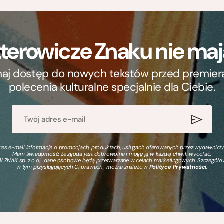
terowicze Znaku nie m
ymaj dostęp do nowych tekstów przed premierą, 
polecenia kulturalne specjalnie dla Ciebie.
s e-mail informacje o promocjach, produktach, usługach oferowanych przez wydawnictwo
Mam świadomość, że zgoda jest dobrowolna i mogę ją w każdej chwili wycofać.
 ZNAK sp. z o.o., dane osobowe będą przetwarzane w celach marketingowych. Szczegół
w tym przysługujących Ci prawach, można znaleźć w
Polityce Prywatności
.