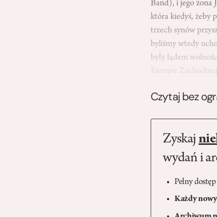
Band), i jego żona
która kiedyś, żeby p
trzech synów przys
byliśmy wtedy ucho
były lądem wolności
Europie Zachodnie
Czytaj bez og
Zyskaj
nie
wydań i a
Pełny dostęp
Każdy nowy 
Archiwum n