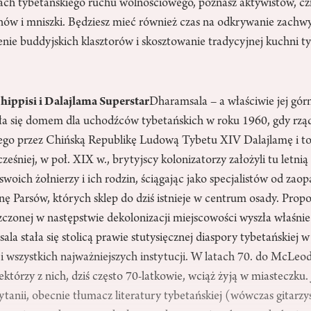
ach tybetańskiego ruchu wolnościowego, poznasz aktywistów, c
ów i mniszki. Będziesz mieć również czas na odkrywanie zachwyc
nie buddyjskich klasztorów i skosztowanie tradycyjnej kuchni ty
ippisi i Dalajlama Superstar
Dharamsala – a właściwie jej górn
a się domem dla uchodźców tybetańskich w roku 1960, gdy rząd
ętego przez Chińską Republikę Ludową Tybetu XIV Dalajlamę i 
śniej, w poł. XIX w., brytyjscy kolonizatorzy założyli tu letni
oich żołnierzy i ich rodzin, ściągając jako specjalistów od zaop
nę Parsów, których sklep do dziś istnieje w centrum osady. Propo
zonej w następstwie dekolonizacji miejscowości wyszła właśnie 
la stała się stolicą prawie stutysięcznej diaspory tybetańskiej w
 wszystkich najważniejszych instytucji. W latach 70. do McLeod
iektórzy z nich, dziś często 70-latkowie, wciąż żyją w miasteczku.
ytanii, obecnie tłumacz literatury tybetańskiej (wówczas gitarzy