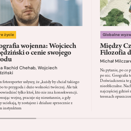
e życie
Globalne wyzw
ografia wojenna: Wojciech
Między Cz
ędziński o cenie swojego
Filozofia 
wodu
Michał Milczar
na Rachid Chehab
,
Wojciech
Na pytanie, po co 
ziński
po nic. Geografia 
Doświadczenia te p
 fotoreporter usłyszy, że „każdy by chciał takiego
nieobliczalne. Nac
 bo to przygoda i dużo wolności twórczej. Ale tak
najczęściej gdzieś 
owiedzieć tylko ktoś, kto nie zna konsekwencji.
terenach opuszczo
onując wojnę, pracuje się nieustannie, a gdy
 uciekają, ty zostajesz i działasz sprzecznie z
m instynktem