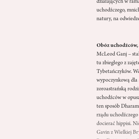
działających w ram
uchodźczego, mnich
natury, na odwiedze
Obóz uchodźców, h
McLeod Ganj – stał
tu zbiegłego z zaj
Tybetańczyków. Wcze
wypoczynkową dla sw
zoroastrańską rodzi
uchodźców w opuszc
ten sposób Dharamsa
rządu uchodźczego i
docierać hippisi. N
Gavin z Wielkiej Br