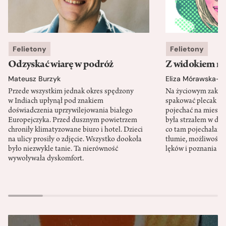
Felietony
Felietony
Odzyskać wiarę w podróż
Z widokiem n
Mateusz Burzyk
Eliza Mórawska-K
Przede wszystkim jednak okres spędzony
Na życiowym zakrę
w Indiach upłynął pod znakiem
spakować plecak i ap
doświadczenia uprzywilejowania białego
pojechać na miesiąc
Europejczyka. Przed dusznym powietrzem
była strzałem w dzi
chroniły klimatyzowane biuro i hotel. Dzieci
co tam pojechałam:
na ulicy prosiły o zdjęcie. Wszystko dookoła
tłumie, możliwość 
było niezwykle tanie. Ta nierówność
lęków i poznania si
wywoływała dyskomfort.