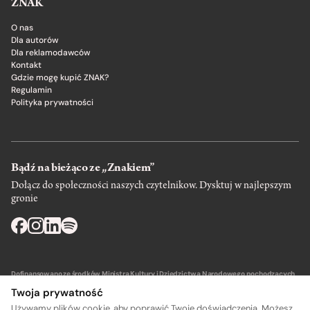
ZNAK
O nas
Dla autorów
Dla reklamodawców
Kontakt
Gdzie mogę kupić ZNAK?
Regulamin
Polityka prywatności
Bądź na bieżąco ze „Znakiem”
Dołącz do społeczności naszych czytelnikow. Dysktuj w najlepszym
gronie
Dofinansowano ze środków Ministra Kultury i Dziedzictwa Narodowego pochodzących
z Funduszu Promocji Kultury – państwowego funduszu celowego.
Twoja prywatność
Używamy plików cookie, aby poprawić Twoje doświadczenia. Możesz