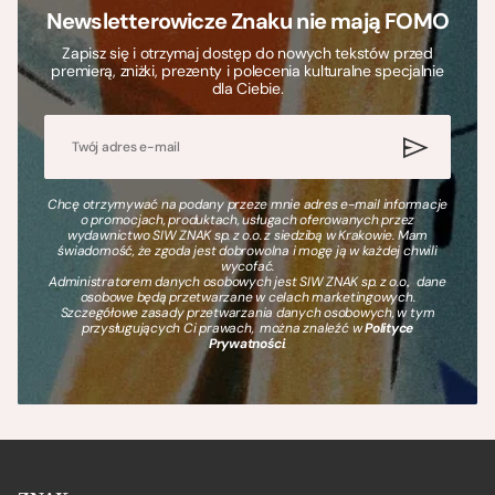
Newsletterowicze Znaku nie mają FOMO
Zapisz się i otrzymaj dostęp do nowych tekstów przed
premierą, zniżki, prezenty i polecenia kulturalne specjalnie
dla Ciebie.
Chcę otrzymywać na podany przeze mnie adres e-mail informacje
o promocjach, produktach, usługach oferowanych przez
wydawnictwo SIW ZNAK sp. z o.o. z siedzibą w Krakowie. Mam
świadomość, że zgoda jest dobrowolna i mogę ją w każdej chwili
wycofać.
Administratorem danych osobowych jest SIW ZNAK sp. z o.o., dane
osobowe będą przetwarzane w celach marketingowych.
Szczegółowe zasady przetwarzania danych osobowych, w tym
przysługujących Ci prawach, można znaleźć w
Polityce
Prywatności
.