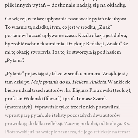
plik innych pytań – doskonale nadają się na okładkę.
Co więcej, w miarę upływania czasu wcale pytań nie ubywa.
To właśnie tą okładką i tym, co jest w środku, „Znak”
postanowił uczcić upływanie czasu. Każda okazja jest dobra,
by zrobić rachunek sumienia. Dziękuję Redakcji „Znaku”, że
mi tę okazję stworzyła. I za to, że stworzyła ją pod hasłem
„Pytania”.
„Pytania” pojawiają się także w środku numeru. Znajduje się
tam dział pt.
Moje pytania do ks. Hellera. Ankieta
. W ankiecie
bierze udział trzech autorów: ks. Eligiusz Piotrowski (teolog),
prof. Jan Woleński (filozof) i prof. Tomasz Szarek
(matematyk). Wprawdzie tylko trzeci z nich postawił mi
wprost parę pytań, ale i teksty pozostałych dwu autorów
prowokują do kilku refleksji. Zacznę po kolei, od teologa. Ks.
Piotrowski już na wstępie zaznacza, że jego refleksje na temat