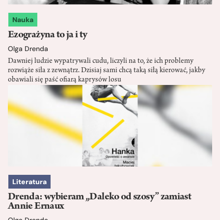
Nauka
Ezograżyna to ja i ty
Olga Drenda
Dawniej ludzie wypatrywali cudu, liczyli na to, że ich problemy
rozwiąże siła z zewnątrz. Dzisiaj sami chcą taką siłą kierować, jakby
obawiali się paść ofiarą kaprysów losu
Literatura
Drenda: wybieram „Daleko od szosy” zamiast
Annie Ernaux