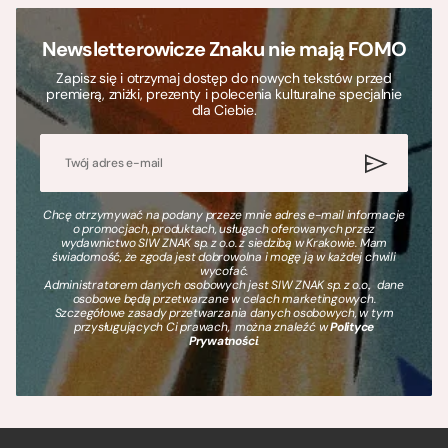
Newsletterowicze Znaku nie mają FOMO
Zapisz się i otrzymaj dostęp do nowych tekstów przed
premierą, zniżki, prezenty i polecenia kulturalne specjalnie
dla Ciebie.
Chcę otrzymywać na podany przeze mnie adres e-mail informacje
o promocjach, produktach, usługach oferowanych przez
wydawnictwo SIW ZNAK sp. z o.o. z siedzibą w Krakowie. Mam
świadomość, że zgoda jest dobrowolna i mogę ją w każdej chwili
wycofać.
Administratorem danych osobowych jest SIW ZNAK sp. z o.o., dane
osobowe będą przetwarzane w celach marketingowych.
Szczegółowe zasady przetwarzania danych osobowych, w tym
przysługujących Ci prawach, można znaleźć w
Polityce
Prywatności
.