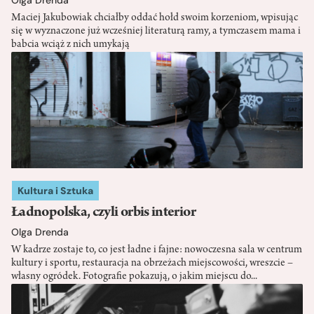
Olga Drenda
Maciej Jakubowiak chciałby oddać hołd swoim korzeniom, wpisując
się w wyznaczone już wcześniej literaturą ramy, a tymczasem mama i
babcia wciąż z nich umykają
Kultura i Sztuka
Ładnopolska, czyli orbis interior
Olga Drenda
W kadrze zostaje to, co jest ładne i fajne: nowoczesna sala w centrum
kultury i sportu, restauracja na obrzeżach miejscowości, wreszcie –
własny ogródek. Fotografie pokazują, o jakim miejscu do...