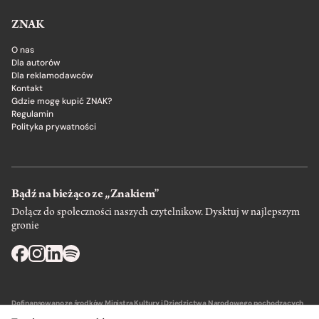
ZNAK
O nas
Dla autorów
Dla reklamodawców
Kontakt
Gdzie mogę kupić ZNAK?
Regulamin
Polityka prywatności
Bądź na bieżąco ze „Znakiem”
Dołącz do społeczności naszych czytelnikow. Dysktuj w najlepszym
gronie
Dofinansowano ze środków Ministra Kultury i Dziedzictwa Narodowego pochodzących
z Funduszu Promocji Kultury – państwowego funduszu celowego.