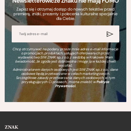
Newsletterowicze Znaku nie mają FOMO
Zapisz się i otrzymaj dostęp do nowych tekstów przed
premierą, zniżki, prezenty i polecenia kulturalne specjalnie
dla Ciebie.
Chcę otrzymywać na podany przeze mnie adres e-mail informacje
o promocjach, produktach, usługach oferowanych przez
wydawnictwo SIW ZNAK sp. z o.o. z siedzibą w Krakowie. Mam
świadomość, że zgoda jest dobrowolna i mogę ją w każdej chwili
wycofać.
Administratorem danych osobowych jest SIW ZNAK sp. z o.o., dane
osobowe będą przetwarzane w celach marketingowych.
Szczegółowe zasady przetwarzania danych osobowych, w tym
przysługujących Ci prawach, można znaleźć w
Polityce
Prywatności
.
ZNAK