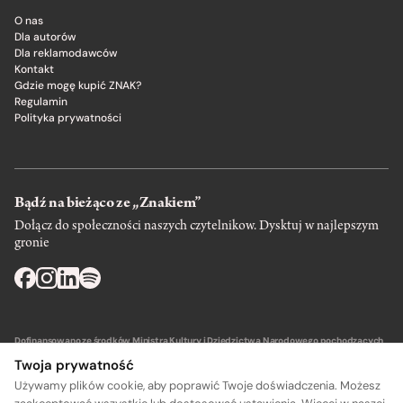
O nas
Dla autorów
Dla reklamodawców
Kontakt
Gdzie mogę kupić ZNAK?
Regulamin
Polityka prywatności
Bądź na bieżąco ze „Znakiem”
Dołącz do społeczności naszych czytelnikow. Dysktuj w najlepszym
gronie
Dofinansowano ze środków Ministra Kultury i Dziedzictwa Narodowego pochodzących
z Funduszu Promocji Kultury – państwowego funduszu celowego.
Twoja prywatność
Używamy plików cookie, aby poprawić Twoje doświadczenia. Możesz