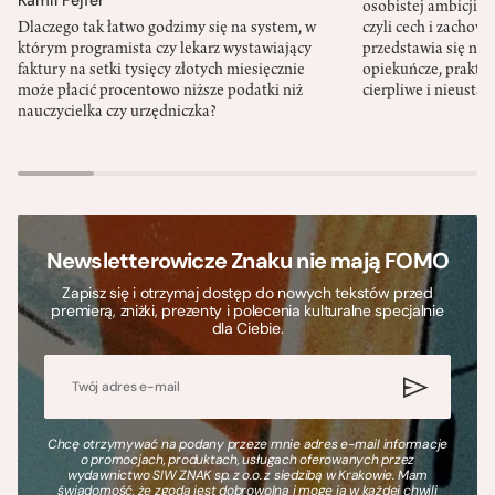
osobistej ambicji, 
Dlaczego tak łatwo godzimy się na system, w
czyli cech i zachow
którym programista czy lekarz wystawiający
przedstawia się nat
faktury na setki tysięcy złotych miesięcznie
opiekuńcze, praktyc
może płacić procentowo niższe podatki niż
cierpliwe i nieusta
nauczycielka czy urzędniczka?
Newsletterowicze Znaku nie mają FOMO
Zapisz się i otrzymaj dostęp do nowych tekstów przed
premierą, zniżki, prezenty i polecenia kulturalne specjalnie
dla Ciebie.
Chcę otrzymywać na podany przeze mnie adres e-mail informacje
o promocjach, produktach, usługach oferowanych przez
wydawnictwo SIW ZNAK sp. z o.o. z siedzibą w Krakowie. Mam
świadomość, że zgoda jest dobrowolna i mogę ją w każdej chwili