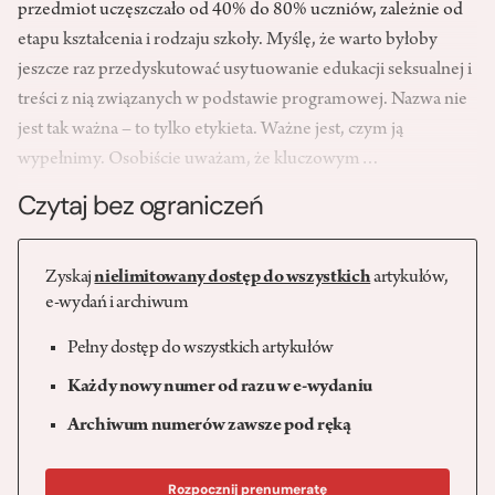
przedmiot uczęszczało od 40% do 80% uczniów, zależnie od
etapu kształcenia i rodzaju szkoły. Myślę, że warto byłoby
jeszcze raz przedyskutować usytuowanie edukacji seksualnej i
treści z nią związanych w podstawie programowej. Nazwa nie
jest tak ważna – to tylko etykieta. Ważne jest, czym ją
wypełnimy. Osobiście uważam, że kluczowym…
Czytaj bez ograniczeń
Zyskaj
nielimitowany dostęp do wszystkich
artykułów,
e-wydań i archiwum
Pełny dostęp do wszystkich artykułów
Każdy nowy numer od razu w e-wydaniu
Archiwum numerów zawsze pod ręką
Rozpocznij prenumeratę