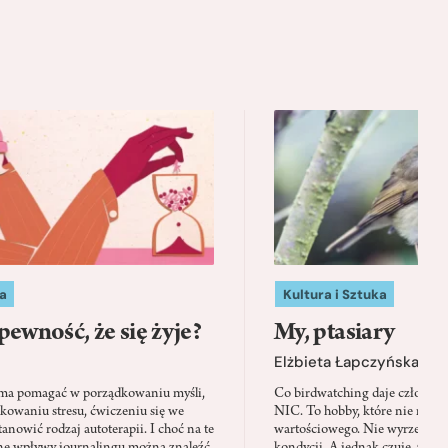
a
Kultura i Sztuka
pewność, że się żyje?
My, ptasiary
Elżbieta Łapczyńska
 ma pomagać w porządkowaniu myśli,
Co birdwatching daje człowie
kowaniu stresu, ćwiczeniu się we
NIC. To hobby, które nie ma w
anowić rodzaj autoterapii. I choć na te
wartościowego. Nie wyrzeźbi sy