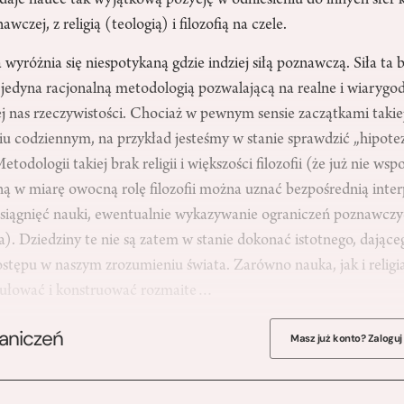
daje nauce tak wyjątkową pozycję w odniesieniu do innych sfer 
wczej, z religią (teologią) i filozofią na czele.
yróżnia się niespotykaną gdzie indziej siłą poznawczą. Siła ta bi
 jedyna racjonalną metodologią pozwalającą na realne i wiarygo
j nas rzeczywistości. Chociaż w pewnym sensie zaczątkami takie
 codziennym, na przykład jesteśmy w stanie sprawdzić „hipotezę
todologii takiej brak religii i większości filozofii (że już nie ws
yną w miarę owocną rolę filozofii można uznać bezpośrednią interp
iągnięć nauki, ewentualnie wykazywanie ograniczeń poznawczy
na). Dziedziny te nie są zatem w stanie dokonać istotnego, dające
ępu w naszym zrozumieniu świata. Zarówno nauka, jak i religia
rmułować i konstruować rozmaite…
raniczeń
Masz już konto? Zaloguj