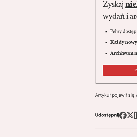
Zyskaj
nie
wydań i a
Pełny dostęp
Każdy nowy 
Archiwum n
R
Artykuł pojawił si
Udostępnij