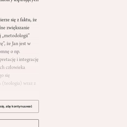
kultury aspirujących
erze się z faktu, że
dne zwiększanie
j „metodologii”
”, że Jan jest w
pomnę o np.
retację i integrację
ch człowieka
go się
 (teologia) wraz z
 się, aby kontynuuwać