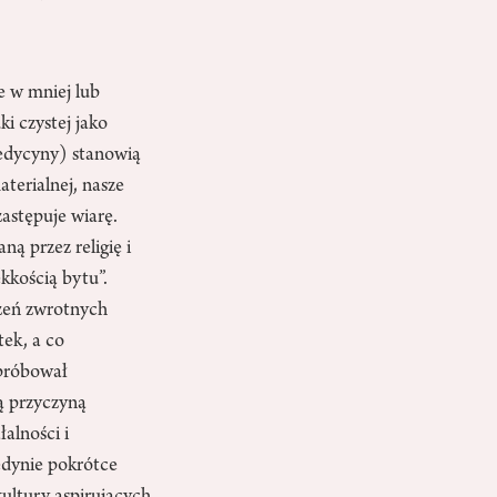
e w mniej lub
i czystej jako
medycyny) stanowią
terialnej, nasze
astępuje wiarę.
ą przez religię i
kkością bytu”.
ężeń zwrotnych
tek, a co
 próbował
ą przyczyną
alności i
edynie pokrótce