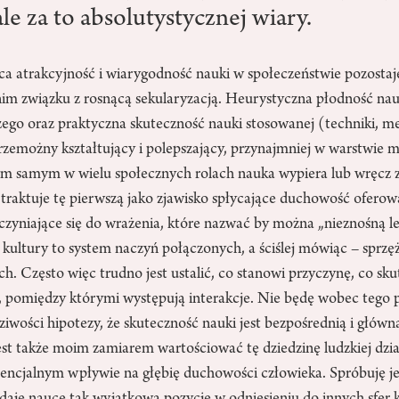
ale za to absolutystycznej wiary.
ca atrakcyjność i wiarygodność nauki w społeczeństwie pozostaj
im związku z rosnącą sekularyzacją. Heurystyczna płodność nauk
ego oraz praktyczna skuteczność nauki stosowanej (techniki, 
zemożny kształtujący i polepszający, przynajmniej w warstwie ma
ym samym w wielu społecznych rolach nauka wypiera lub wręcz z
 traktuje tę pierwszą jako zjawisko spłycające duchowość oferowan
czyniające się do wrażenia, które nazwać by można „nieznośną le
kultury to system naczyń połączonych, a ściślej mówiąc – sprz
h. Często więc trudno jest ustalić, co stanowi przyczynę, co sku
, pomiędzy którymi występują interakcje. Nie będę wobec tego
iwości hipotezy, że skuteczność nauki jest bezpośrednią i główn
jest także moim zamiarem wartościować tę dziedzinę ludzkiej dział
otencjalnym wpływie na głębię duchowości człowieka. Spróbuję j