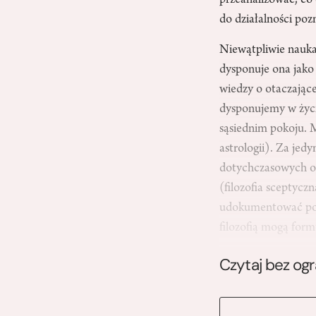
przeanalizować, co 
do działalności pozna
Niewątpliwie nauka w
dysponuje ona jako
wiedzy o otaczające
dysponujemy w życiu
sąsiednim pokoju. Me
astrologii). Za jed
dotychczasowych os
(filozofia sceptycz
udokumentować post
filozofią mogą fo
Czytaj bez og