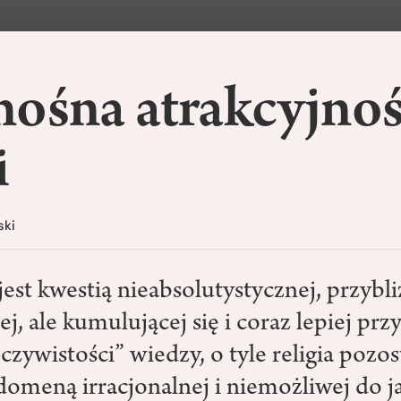
nośna atrakcyjno
i
ski
jest kwestią nieabsolutystycznej, przybli
j, ale kumulującej się i coraz lepiej prz
zywistości” wiedzy, o tyle religia pozosta
domeną irracjonalnej i niemożliwej do j