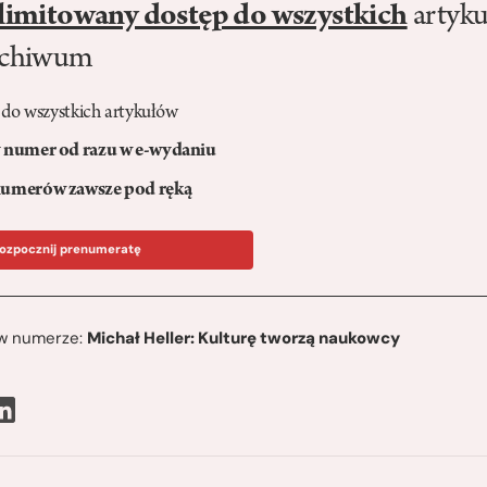
limitowany dostęp do wszystkich
artyku
rchiwum
 do wszystkich artykułów
numer od razu w e-wydaniu
umerów zawsze pod ręką
ozpocznij prenumeratę
ę w numerze:
Michał Heller: Kulturę tworzą naukowcy