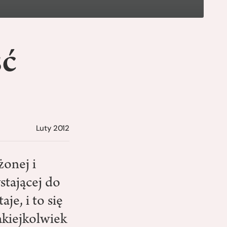
ść
Luty 2012
żonej i
ystającej do
je, i to się
akiejkolwiek