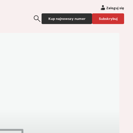
Zaloguj się
Kup najnowszy numer
Subskrybuj