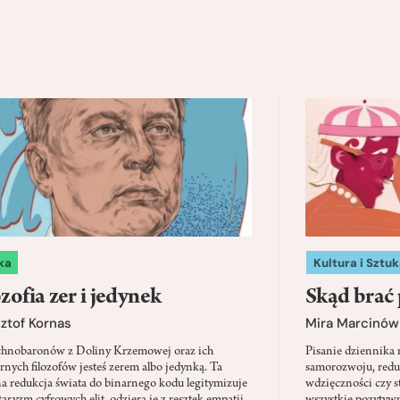
ka
Kultura i Sztuk
zofia zer i jedynek
Skąd brać 
ztof Kornas
Mira Marcinów
chnobaronów z Doliny Krzemowej oraz ich
Pisanie dziennika
nych filozofów jesteś zerem albo jedynką. Ta
samorozwoju, redu
na redukcja świata do binarnego kodu legitymizuje
wdzięczności czy st