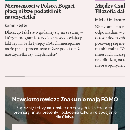
Nierówności w Polsce. Bogaci
Między Czukot
płacą niższe podatki niż
Filozofia dale
nauczycielka
Michał Milczarek
Kamil Fejfer
Na pytanie, po co p
Dlaczego tak łatwo godzimy się na system, w
odpowiadam – po ni
którym programista czy lekarz wystawiający
doświadczeń źródło
faktury na setki tysięcy złotych miesięcznie
pojawiają się nieoc
może płacić procentowo niższe podatki niż
nieobliczalne. Nac
nauczycielka czy urzędniczka?
miejscach, najczęści
na odludziu, na ter
nieoswojonych, dzi
Newsletterowicze Znaku nie mają FOMO
Zapisz się i otrzymaj dostęp do nowych tekstów przed
premierą, zniżki, prezenty i polecenia kulturalne specjalnie
dla Ciebie.