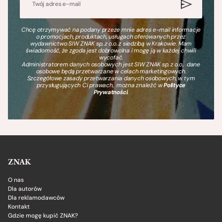
Chcę otrzymywać na podany przeze mnie adres e-mail informacje
o promocjach, produktach, usługach oferowanych przez
wydawnictwo SIW ZNAK sp. z o.o. z siedzibą w Krakowie. Mam
świadomość, że zgoda jest dobrowolna i mogę ją w każdej chwili
wycofać.
Administratorem danych osobowych jest SIW ZNAK sp. z o.o., dane
osobowe będą przetwarzane w celach marketingowych.
Szczegółowe zasady przetwarzania danych osobowych, w tym
przysługujących Ci prawach, można znaleźć w
Polityce
Prywatności
.
ZNAK
O nas
Dla autorów
Dla reklamodawców
Kontakt
Gdzie mogę kupić ZNAK?