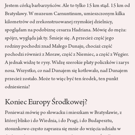
Jestem córką barbarzyńców. Ale to tylko 15 km stąd. 15 km od
Bratysławy. W muzeum Carnuntinum, umieszczonym kilka
kilometrów od zrekonstruowanej rzymskiej dzielnicy,
spoglądam na podobiznę cesarza Hadriana. Mówię do męża:
spójrz, wygląda jak ty. Śmieje się. A przecież część jego
rodziny pochodzi znad Małego Dunaju, chociaż część
pochodzi również z Moraw, część z Niemiec, a część z Węgier.
A jednak widzę te rysy. Widzę szerokie płaty policzków i zarys
nosa. Wszystko, co nad Dunajem się kotłowało, nad Dunajem
przecież zostało. Może to więc być ten środek, ten punkt
odniesienia?
Koniec Europy Środkowej?
Ponieważ mówię po słowacku i mieszkam w Bratysławie, z
której blisko i do Wiednia, i do Pragi, i do Budapesztu,
stosunkowo często zaprasza się mnie do wzięcia udziału w