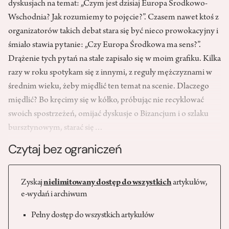
dyskusjach na temat: „Czym jest dzisiaj Europa Środkowo-
Wschodnia? Jak rozumiemy to pojęcie?”. Czasem nawet ktoś z
organizatorów takich debat stara się być nieco prowokacyjny i
śmiało stawia pytanie: „Czy Europa Środkowa ma sens?”.
Drążenie tych pytań na stałe zapisało się w moim grafiku. Kilka
razy w roku spotykam się z innymi, z reguły mężczyznami w
średnim wieku, żeby międlić ten temat na scenie. Dlaczego
międlić? Bo kręcimy się w kółko, próbując nie recyklować
swoich spostrzeżeń, omijać dyskusje o Bizancjum i o szlaku
bursztynowym, starać się…
Czytaj bez ograniczeń
Zyskaj
nielimitowany dostęp do wszystkich
artykułów,
e-wydań i archiwum
Pełny dostęp do wszystkich artykułów