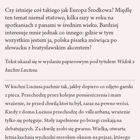
Czy istnieje coś takiego jak Europa Środkowa? Międlę
ten temat niemal etatowo, kilka razy w roku na
spotkaniach z panami w średnim wieku. Bardziej
interesuje mnie jednak co innego: gdzie w tym
wszystkim jestem ja, polska pisarka mówiąca po
słowacku z bratysławskim akcentem?
Tekst ukazał się w wydaniu papierowym pod tytułem
Widok z
kuchni Luciusa.
W kuchni Luciusa pachnie tak, jakby dopiero co zdjęto garnki
z pieca. Przechodzę przez kolejne pomieszczenia i mam
wrażenie, że przed chwilą ktoś tu był, zaraz na pewno wróci.
Kiedy z domu Luciusa przechodzę do
villa urbana
, wrażenie
tylko się potęguje. Stoły zapełnione po brzegi czekają na
debatujących. Za chwilę zrobi się gwarno. Wielka, otwarta
letnia kuchnia wychodzi szerokim oknem na pejzaż, którego