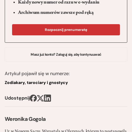
Każdy nowy numer od razu w e-wydaniu
Archiwum numerów zawsze pod ręką
Rozpocznij prenumeratę
Masz już konto? Zaloguj się, aby kontynuuwać
Artykuł pojawił się w numerze:
Zodiakary, tarociary i gnostycy
Udostępnij
Weronika Gogola
Ur. w Nowym Sączu. Wyrastała w Olszynach, którym to postanowiła