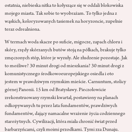
ostatnia, niebieska nitka to kołyszące się w oddali blokowiska
mojego miasta. Tak sobie to wyobrażam. To tylko jedna z
wąskich, koloryzowanych tasiemek na horyzoncie, zupełnie
teraz odrealniona.
W termach woda skacze po suficie, migocze, zapach chloru i
skóry, rzędy skórzanych butów stoją na półkach, brakuje tylko
zmęczonych stóp, które je wyzuły. Ale złudzenie pozostaje. Jak
to możliwe? 30 minut drogi od mieszkania? 30 minut drogi z
komunistycznego środkowoeuropejskiego osiedla i oto
jestem w prawdziwym rzymskim mieście. Carnuntum, stolicy
górnej Panonii. 15 km od Bratysławy. Pieczołowicie
zrekonstruowany rzymski kwartał, postawiony na planach
odkopywanych tu przez lata fundamentów, prawdziwych
fundamentów, dający namacalne wrażenie życia codziennego
starożytnych. Cywilizacji, która miała chronić świat przed
barbarzyńcami, czyli moimi przodkami. Tymi zza Dunaju.