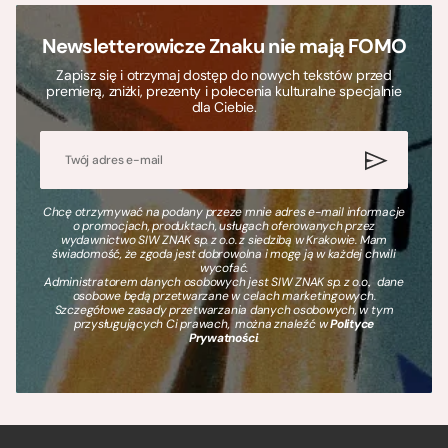
Newsletterowicze Znaku nie mają FOMO
Zapisz się i otrzymaj dostęp do nowych tekstów przed
premierą, zniżki, prezenty i polecenia kulturalne specjalnie
dla Ciebie.
Chcę otrzymywać na podany przeze mnie adres e-mail informacje
o promocjach, produktach, usługach oferowanych przez
wydawnictwo SIW ZNAK sp. z o.o. z siedzibą w Krakowie. Mam
świadomość, że zgoda jest dobrowolna i mogę ją w każdej chwili
wycofać.
Administratorem danych osobowych jest SIW ZNAK sp. z o.o., dane
osobowe będą przetwarzane w celach marketingowych.
Szczegółowe zasady przetwarzania danych osobowych, w tym
przysługujących Ci prawach, można znaleźć w
Polityce
Prywatności
.