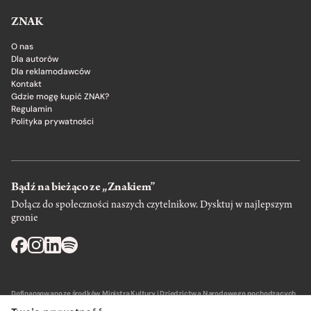
ZNAK
O nas
Dla autorów
Dla reklamodawców
Kontakt
Gdzie mogę kupić ZNAK?
Regulamin
Polityka prywatności
Bądź na bieżąco ze „Znakiem”
Dołącz do społeczności naszych czytelnikow. Dysktuj w najlepszym
gronie
Dofinansowano ze środków Ministra Kultury i Dziedzictwa Narodowego pochodzących
z Funduszu Promocji Kultury – państwowego funduszu celowego.