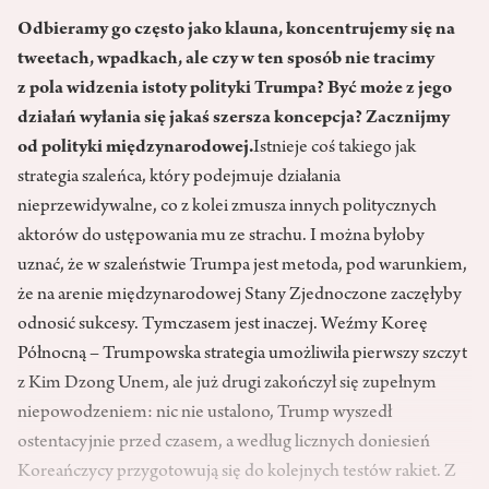
Odbieramy go często jako klauna, koncentrujemy się na
tweetach, wpadkach, ale czy w ten sposób nie tracimy
z pola widzenia istoty polityki Trumpa? Być może z jego
działań wyłania się jakaś szersza koncepcja? Zacznijmy
od polityki międzynarodowej.
Istnieje coś takiego jak
strategia szaleńca, który podejmuje działania
nieprzewidywalne, co z kolei zmusza innych politycznych
aktorów do ustępowania mu ze strachu. I można byłoby
uznać, że w szaleństwie Trumpa jest metoda, pod warunkiem,
że na arenie międzynarodowej Stany Zjednoczone zaczęłyby
odnosić sukcesy. Tymczasem jest inaczej. Weźmy Koreę
Północną – Trumpowska strategia umożliwiła pierwszy szczyt
z Kim Dzong Unem, ale już drugi zakończył się zupełnym
niepowodzeniem: nic nie ustalono, Trump wyszedł
ostentacyjnie przed czasem, a według licznych doniesień
Koreańczycy przygotowują się do kolejnych testów rakiet. Z