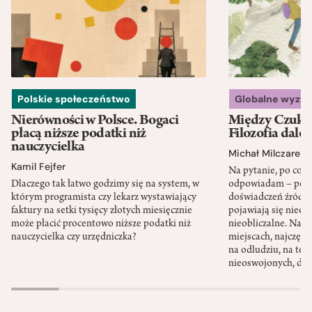
Polskie społeczeństwo
Globalne wyzw
Nierówności w Polsce. Bogaci
Między Czukot
płacą niższe podatki niż
Filozofia dale
nauczycielka
Michał Milczarek
Kamil Fejfer
Na pytanie, po co p
Dlaczego tak łatwo godzimy się na system, w
odpowiadam – po ni
którym programista czy lekarz wystawiający
doświadczeń źródło
faktury na setki tysięcy złotych miesięcznie
pojawiają się nieoc
może płacić procentowo niższe podatki niż
nieobliczalne. Nac
nauczycielka czy urzędniczka?
miejscach, najczęści
na odludziu, na ter
nieoswojonych, dzi