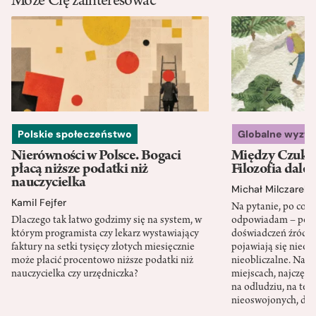
Może Cię zainteresować
Polskie społeczeństwo
Globalne wyzw
Nierówności w Polsce. Bogaci
Między Czukot
płacą niższe podatki niż
Filozofia dale
nauczycielka
Michał Milczarek
Kamil Fejfer
Na pytanie, po co p
Dlaczego tak łatwo godzimy się na system, w
odpowiadam – po ni
którym programista czy lekarz wystawiający
doświadczeń źródło
faktury na setki tysięcy złotych miesięcznie
pojawiają się nieoc
może płacić procentowo niższe podatki niż
nieobliczalne. Nac
nauczycielka czy urzędniczka?
miejscach, najczęści
na odludziu, na ter
nieoswojonych, dzi