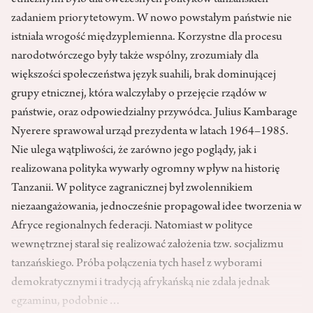
zadaniem priorytetowym. W nowo powstałym państwie nie
istniała wrogość międzyplemienna. Korzystne dla procesu
narodotwórczego były także wspólny, zrozumiały dla
większości społeczeństwa język suahili, brak dominującej
grupy etnicznej, która walczyłaby o przejęcie rządów w
państwie, oraz odpowiedzialny przywódca. Julius Kambarage
Nyerere sprawował urząd prezydenta w latach 1964–1985.
Nie ulega wątpliwości, że zarówno jego poglądy, jak i
realizowana polityka wywarły ogromny wpływ na historię
Tanzanii. W polityce zagranicznej był zwolennikiem
niezaangażowania, jednocześnie propagował idee tworzenia w
Afryce regionalnych federacji. Natomiast w polityce
wewnętrznej starał się realizować założenia tzw. socjalizmu
tanzańskiego. Próba połączenia tych haseł z wyborami
demokratycznymi i tradycją afrykańską nie zdała jednak
egzaminu, podobnie…