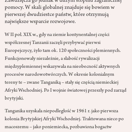
Zawdzięcza go jednak w dużym stopniu zagranicznej
pomocy. W skali globalnej znajduje się bowiem w
pierwszej dwudziestce państw, które otrzymują
największe wsparcie rozwojowe.
W II poł. XIX w., gdy na ziemie kontynentalnej części
współczesnej Tanzanii zaczęli przybywać pierwsi
Europejczycy, żyło tam ok. 120 społeczności plemiennych.
Funkcjonowały niezależnie, a słabość rywalizacji
międzyplemiennej wskazywała na nieobecność aktywnych
procesów narodowotwórczych. W okresie kolonialnym
tereny te – zwane Tanganiką – stały się częścią niemieckiej
Afryki Wschodniej. Po I wojnie światowej przeszły pod zarząd
brytyjski.
Tanganika uzyskała niepodległość w 1961 r. jako pierwsza
kolonia Brytyjskiej Afryki Wschodniej. Traktowana nieco po
macoszemu – jako poniemiecka, pozbawiona bogactw