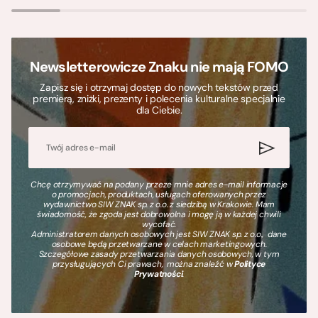
Newsletterowicze Znaku nie mają FOMO
Zapisz się i otrzymaj dostęp do nowych tekstów przed
premierą, zniżki, prezenty i polecenia kulturalne specjalnie
dla Ciebie.
Chcę otrzymywać na podany przeze mnie adres e-mail informacje
o promocjach, produktach, usługach oferowanych przez
wydawnictwo SIW ZNAK sp. z o.o. z siedzibą w Krakowie. Mam
świadomość, że zgoda jest dobrowolna i mogę ją w każdej chwili
wycofać.
Administratorem danych osobowych jest SIW ZNAK sp. z o.o., dane
osobowe będą przetwarzane w celach marketingowych.
Szczegółowe zasady przetwarzania danych osobowych, w tym
przysługujących Ci prawach, można znaleźć w
Polityce
Prywatności
.