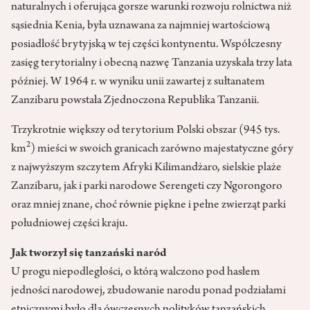
naturalnych i oferująca gorsze warunki rozwoju rolnictwa niż
sąsiednia Kenia, była uznawana za najmniej wartościową
posiadłość brytyjską w tej części kontynentu. Współczesny
zasięg terytorialny i obecną nazwę Tanzania uzyskała trzy lata
później. W 1964 r. w wyniku unii zawartej z sułtanatem
Zanzibaru powstała Zjednoczona Republika Tanzanii.
Trzykrotnie większy od terytorium Polski obszar (945 tys.
2
km
) mieści w swoich granicach zarówno majestatyczne góry
z najwyższym szczytem Afryki Kilimandżaro, sielskie plaże
Zanzibaru, jak i parki narodowe Serengeti czy Ngorongoro
oraz mniej znane, choć równie piękne i pełne zwierząt parki
południowej części kraju.
Jak tworzył się tanzański naród
U progu niepodległości, o którą walczono pod hasłem
jedności narodowej, zbudowanie narodu ponad podziałami
etnicznymi było dla ówczesnych polityków tanzańskich