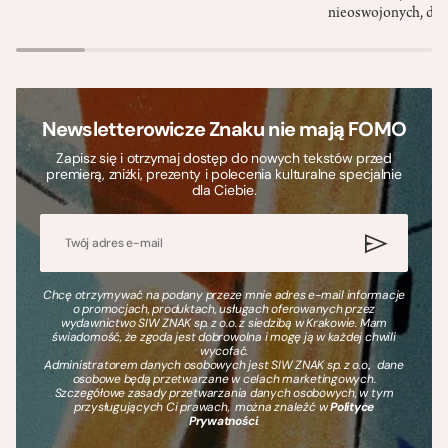
nieoswojonych, dzi
Newsletterowicze Znaku nie mają FOMO
Zapisz się i otrzymaj dostęp do nowych tekstów przed
premierą, zniżki, prezenty i polecenia kulturalne specjalnie
dla Ciebie.
Chcę otrzymywać na podany przeze mnie adres e-mail informacje
o promocjach, produktach, usługach oferowanych przez
wydawnictwo SIW ZNAK sp. z o.o. z siedzibą w Krakowie. Mam
świadomość, że zgoda jest dobrowolna i mogę ją w każdej chwili
wycofać.
Administratorem danych osobowych jest SIW ZNAK sp. z o.o., dane
osobowe będą przetwarzane w celach marketingowych.
Szczegółowe zasady przetwarzania danych osobowych, w tym
przysługujących Ci prawach, można znaleźć w
Polityce
Prywatności
.