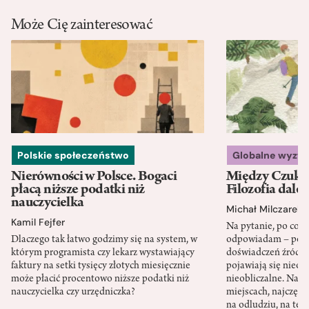
Może Cię zainteresować
Polskie społeczeństwo
Globalne wyzw
Nierówności w Polsce. Bogaci
Między Czukot
płacą niższe podatki niż
Filozofia dale
nauczycielka
Michał Milczarek
Kamil Fejfer
Na pytanie, po co p
Dlaczego tak łatwo godzimy się na system, w
odpowiadam – po ni
którym programista czy lekarz wystawiający
doświadczeń źródło
faktury na setki tysięcy złotych miesięcznie
pojawiają się nieoc
może płacić procentowo niższe podatki niż
nieobliczalne. Nac
nauczycielka czy urzędniczka?
miejscach, najczęści
na odludziu, na ter