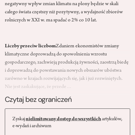
negatywny wpływ zmian klimatu na plony będzie w skali
całego świata częstszy niż pozytywny, a wydajność zbiorów
rolniczych w XXI w. ma spadać o 2% co 10 lat.
Liczby przeciw liczbom
Zdaniem ekonomistów zmiany
klimatyczne doprowadzą do spowolnienia wzrostu
gospodarczego, zachwieją produkcją żywności, zaostrzą biedę
i doprowadzą do powstawania nowych obszarów ubóstwa
zarówno w krajach rozwijających się, jak i już rozwiniętych.
Nie jest zaskakujące, że przede…
Czytaj bez ograniczeń
Zyskaj
nielimitowany dostęp do wszystkich
artykułów,
e-wydań i archiwum