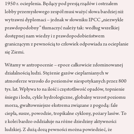
1950 r. ocieplenia. Będący pod presją rządów i ostrzałem
lobby przemysłowego zespół musi ważyć słowa bardziej niż
wytrawni dyplomaci – jednak w słowniku IPCC „niezwykle
prawdopodobny” tłumaczyć należy tak: według wszelkiej
dostępnej nam wiedzy i z prawdopodobieństwem
graniczącym z pewnością to człowiek odpowiada za ocieplanie
się Ziemi.
Witamy w antropocenie – epoce całkowicie zdominowanej
działalnością ludzi. Stężenie gazów cieplarnianych w
atmosferze wzrosło do poziomów niespotykanych przez 800
tys. lat. Wpływa to na ilość i częstotliwość opadów, topnienie
śniegu i lodu, cykle hydrologiczne, globalny wzrost poziomu
morza, gwałtowniejsze ekstrema związane z pogodą: fale
ciepła, susze, powodzie, tropikalne cyklony, pożary lasów. To
z kolei bardzo oddziałuje na różne dziedziny aktywności
ludzkiej. Z dużą dozą pewności można powiedzieć, że