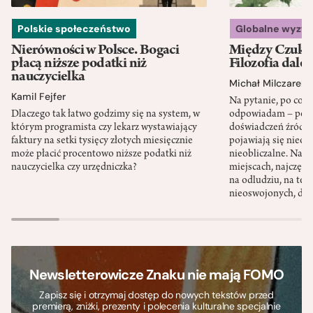
Polskie społeczeństwo
Globalne wyzw
Nierówności w Polsce. Bogaci
Między Czukot
płacą niższe podatki niż
Filozofia dale
nauczycielka
Michał Milczarek
Kamil Fejfer
Na pytanie, po co p
Dlaczego tak łatwo godzimy się na system, w
odpowiadam – po ni
którym programista czy lekarz wystawiający
doświadczeń źródło
faktury na setki tysięcy złotych miesięcznie
pojawiają się nieoc
może płacić procentowo niższe podatki niż
nieobliczalne. Nac
nauczycielka czy urzędniczka?
miejscach, najczęści
na odludziu, na ter
nieoswojonych, dzi
Newsletterowicze Znaku nie mają FOMO
Zapisz się i otrzymaj dostęp do nowych tekstów przed
premierą, zniżki, prezenty i polecenia kulturalne specjalnie