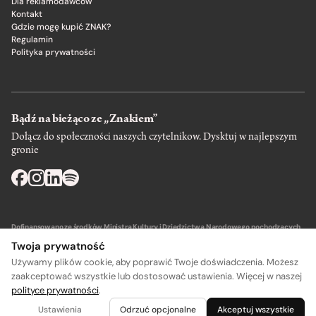
Dla reklamodawców
Kontakt
Gdzie mogę kupić ZNAK?
Regulamin
Polityka prywatności
Bądź na bieżąco ze „Znakiem”
Dołącz do społeczności naszych czytelnikow. Dysktuj w najlepszym
gronie
Dofinansowano ze środków Ministra Kultury i Dziedzictwa Narodowego pochodzących
z Funduszu Promocji Kultury – państwowego funduszu celowego.
Twoja prywatność
Używamy plików cookie, aby poprawić Twoje doświadczenia. Możesz
zaakceptować wszystkie lub dostosować ustawienia. Więcej w naszej
polityce prywatności
.
A
A
Wydawca: SIW Znak w Krakowie
Ustawienia
Odrzuć opcjonalne
Akceptuj wszystkie