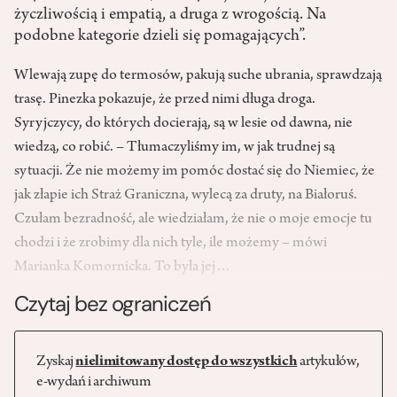
życzliwością i empatią, a druga z wrogością. Na
podobne kategorie dzieli się pomagających”.
Wlewają zupę do termosów, pakują suche ubrania, sprawdzają
trasę. Pinezka pokazuje, że przed nimi długa droga.
Syryjczycy, do których docierają, są w lesie od dawna, nie
wiedzą, co robić. – Tłumaczyliśmy im, w jak trudnej są
sytuacji. Że nie możemy im pomóc dostać się do Niemiec, że
jak złapie ich Straż Graniczna, wylecą za druty, na Białoruś.
Czułam bezradność, ale wiedziałam, że nie o moje emocje tu
chodzi i że zrobimy dla nich tyle, ile możemy – mówi
Marianka Komornicka. To była jej…
Czytaj bez ograniczeń
Zyskaj
nielimitowany dostęp do wszystkich
artykułów,
e-wydań i archiwum