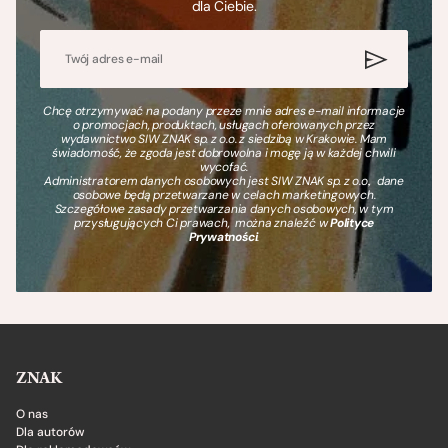
dla Ciebie.
Chcę otrzymywać na podany przeze mnie adres e-mail informacje
o promocjach, produktach, usługach oferowanych przez
wydawnictwo SIW ZNAK sp. z o.o. z siedzibą w Krakowie. Mam
świadomość, że zgoda jest dobrowolna i mogę ją w każdej chwili
wycofać.
Administratorem danych osobowych jest SIW ZNAK sp. z o.o., dane
osobowe będą przetwarzane w celach marketingowych.
Szczegółowe zasady przetwarzania danych osobowych, w tym
przysługujących Ci prawach, można znaleźć w
Polityce
Prywatności
.
ZNAK
O nas
Dla autorów