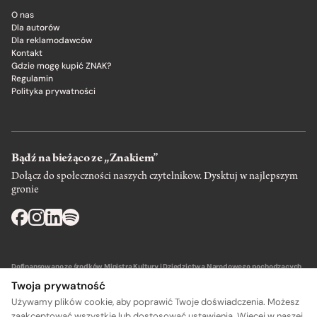
O nas
Dla autorów
Dla reklamodawców
Kontakt
Gdzie mogę kupić ZNAK?
Regulamin
Polityka prywatności
Bądź na bieżąco ze „Znakiem”
Dołącz do społeczności naszych czytelnikow. Dysktuj w najlepszym
gronie
Dofinansowano ze środków Ministra Kultury i Dziedzictwa Narodowego pochodzących
z Funduszu Promocji Kultury – państwowego funduszu celowego.
Twoja prywatność
Używamy plików cookie, aby poprawić Twoje doświadczenia. Możesz
zaakceptować wszystkie lub dostosować ustawienia. Więcej w naszej