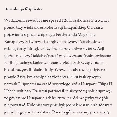
Rewolucja filipińska
Wydarzenia rewolucyjne sprzed 120 lat zakończyły trwający
ponad trzy wieki okres kolonizacji hiszpańskiej. Od czasu
pojawienia się na archipelagu Ferdynanda Magellana
Europejczycy tworzyli tu zręby państwowości: zbudowali
miasta, forty i drogi, założyli najstarszy uniwersytet w Azji
(jeżeli nie liczyć takich ośrodków jak wczesnośredniowieczne
Nisibis) i schrystianizowali zamieszkujących wyspy Indian –
bo tak nazywali lokalne ludy. Wreszcie cały rozciągnięty na
prawie 2 tys. km archipelag złożony z kilku tysięcy wysp
nazwali Filipinami na cześć przyszłego króla Hiszpanii Filipa II
Habsburskiego. Dzisiejsi patrioci filipińscy zdają sobie sprawę,
że gdyby nie Hiszpanie, ich kultura i naród mogłyby w ogóle
nie powstać. Kolonizatorzy nie byli jednak w stanie zbudować
jednolitego społeczeństwa. Poszczególne zakony prowadziły