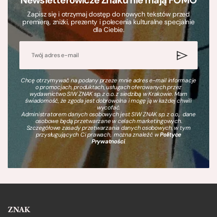
Zapisz się i otrzymaj dostęp do nowych tekstów przed
premierą, zniżki, prezenty i polecenia kulturalne specjalnie
dla Ciebie.
Chcę otrzymywać na podany przeze mnie adres e-mail informacje
o promocjach, produktach, usługach oferowanych przez
wydawnictwo SIW ZNAK sp. z o.o. z siedzibą w Krakowie. Mam
świadomość, że zgoda jest dobrowolna i mogę ją w każdej chwili
wycofać.
Administratorem danych osobowych jest SIW ZNAK sp. z o.o., dane
osobowe będą przetwarzane w celach marketingowych.
Szczegółowe zasady przetwarzania danych osobowych, w tym
przysługujących Ci prawach, można znaleźć w
Polityce
Prywatności
.
ZNAK