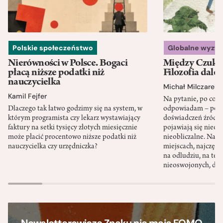
Polskie społeczeństwo
Globalne wyzw
Nierówności w Polsce. Bogaci
Między Czukot
płacą niższe podatki niż
Filozofia dale
nauczycielka
Michał Milczarek
Kamil Fejfer
Na pytanie, po co p
Dlaczego tak łatwo godzimy się na system, w
odpowiadam – po ni
którym programista czy lekarz wystawiający
doświadczeń źródło
faktury na setki tysięcy złotych miesięcznie
pojawiają się nieoc
może płacić procentowo niższe podatki niż
nieobliczalne. Nac
nauczycielka czy urzędniczka?
miejscach, najczęści
na odludziu, na ter
nieoswojonych, dzi
Newsletterowicze Znaku nie mają FOMO