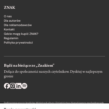
ZNAK
O nas
Dla autorów
Dla reklamodawców
Kontakt
Gdzie mogę kupić ZNAK?
Regulamin
Polityka prywatności
Bądź na bieżąco ze „Znakiem”
Dołącz do społeczności naszych czytelnikow. Dysktuj w najlepszym
gronie
Dofinansowano ze środków Ministra Kultury i Dziedzictwa Narodowego pochodzących
z Funduszu Promocji Kultury – państwowego funduszu celowego.