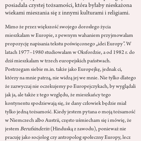
posiadała czystej tożsamości, która byłaby nieskażona
wiekami mieszania się z innymi kulturami i religiami.
Mimo że przez większość swojego dorosłego życia
mieszkałam w Europie, z pewnym wahaniem przyjmowałam
propozycję napisania tekstu poświęconego „idei Europy”. W
latach 1977–1980 studiowałam w Oksfordzie, a od 1982 r. do
dziś mieszkałam w trzech europejskich państwach.
Postrzegam siebie m.in. także jako Europejkę, jednak ci,
którzy na mnie patrzą, nie widzą jej we mnie. Nie tylko dlatego
że zazwyczaj nie oczekujemy po Europejczykach, by wyglądali
jak ja, ale także z tego względu, że mieszkańcy tego
kontynentu spodziewają się, że dany człowiek będzie miał
tylko jedną tożsamość. Kiedy jestem pytana o moją tożsamość
w Niemczech albo Austrii, często uśmiecham się i mówię, że
jestem
Berufsinderin
(Hinduską z zawodu), ponieważ nie
pracuję jako socjolog czy antropolog społeczny Europy, lecz