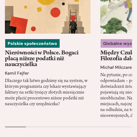
Polskie społeczeństwo
Globalne wyzw
Nierówności w Polsce. Bogaci
Między Czukot
płacą niższe podatki niż
Filozofia dale
nauczycielka
Michał Milczarek
Kamil Fejfer
Na pytanie, po co p
Dlaczego tak łatwo godzimy się na system, w
odpowiadam – po ni
którym programista czy lekarz wystawiający
doświadczeń źródło
faktury na setki tysięcy złotych miesięcznie
pojawiają się nieoc
może płacić procentowo niższe podatki niż
nieobliczalne. Nac
nauczycielka czy urzędniczka?
miejscach, najczęści
na odludziu, na ter
nieoswojonych, dzi