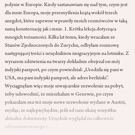
jedynie w Europie. Kiedy zastanawiam się nad tym, czym jest
dla mnie Europa, moje przemyślenia krążą wokół trzech
anegdot, które zapewne wprawiły moich rozmówców w taką
samą konsternację jak i mnie. 1. Krótka lekcja dotycząca
mnogich tożsamości. Kilka lat temu, kiedy wracałam ze
Stanów Zjednoczonych do Zurychu, odbyłam rozmowę
następującej treści z urzędnikiem imigracyjnym na lotnisku. Z
wyrazem zdziwienia na twarzy dokładnie obejrzał on mój
indyjski paszport, po czym powiedział: „Urodziła się pani w
USA, ma pani indyjski paszport, ale adres berliński”.
Wyciągnęłam więc moje szwajcarskie zezwolenie na pobyt,
żeby udowodnić, że mieszkałam w Genewie, po czym
pokazałam mu też moje nowe zezwolenie wydane w Austrii,
myśląc, że najlepiej będzie, jeśli od razu okażę wszystkie
aktualne dokumenty. Urzędnik wyglądał na całkowicie
zdezorientowanego i…