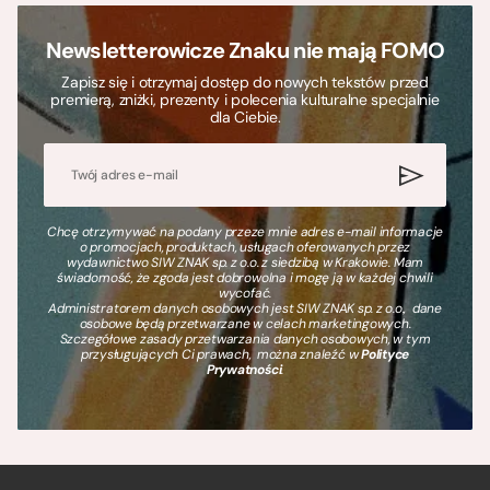
Newsletterowicze Znaku nie mają FOMO
Zapisz się i otrzymaj dostęp do nowych tekstów przed
premierą, zniżki, prezenty i polecenia kulturalne specjalnie
dla Ciebie.
Chcę otrzymywać na podany przeze mnie adres e-mail informacje
o promocjach, produktach, usługach oferowanych przez
wydawnictwo SIW ZNAK sp. z o.o. z siedzibą w Krakowie. Mam
świadomość, że zgoda jest dobrowolna i mogę ją w każdej chwili
wycofać.
Administratorem danych osobowych jest SIW ZNAK sp. z o.o., dane
osobowe będą przetwarzane w celach marketingowych.
Szczegółowe zasady przetwarzania danych osobowych, w tym
przysługujących Ci prawach, można znaleźć w
Polityce
Prywatności
.