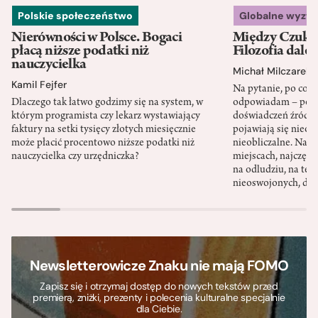
Polskie społeczeństwo
Globalne wyzw
Nierówności w Polsce. Bogaci
Między Czukot
płacą niższe podatki niż
Filozofia dale
nauczycielka
Michał Milczarek
Kamil Fejfer
Na pytanie, po co p
Dlaczego tak łatwo godzimy się na system, w
odpowiadam – po ni
którym programista czy lekarz wystawiający
doświadczeń źródło
faktury na setki tysięcy złotych miesięcznie
pojawiają się nieoc
może płacić procentowo niższe podatki niż
nieobliczalne. Nac
nauczycielka czy urzędniczka?
miejscach, najczęści
na odludziu, na ter
nieoswojonych, dzi
Newsletterowicze Znaku nie mają FOMO
Zapisz się i otrzymaj dostęp do nowych tekstów przed
premierą, zniżki, prezenty i polecenia kulturalne specjalnie
dla Ciebie.