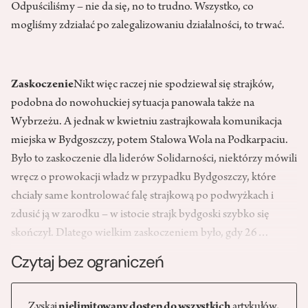
Odpuściliśmy – nie da się, no to trudno. Wszystko, co
mogliśmy zdziałać po zalegalizowaniu działalności, to trwać.
Zaskoczenie
Nikt więc raczej nie spodziewał się strajków,
podobna do nowohuckiej sytuacja panowała także na
Wybrzeżu. A jednak w kwietniu zastrajkowała komunikacja
miejska w Bydgoszczy, potem Stalowa Wola na Podkarpaciu.
Było to zaskoczenie dla liderów Solidarności, niektórzy mówili
wręcz o prowokacji władz w przypadku Bydgoszczy, które
chciały same kontrolować falę strajkową po podwyżkach i
zdusić ją w zarodku – w istocie strajk bydgoski szybko się
skończył. Dlatego wielkim zaskoczeniem było, gdy 26…
Czytaj bez ograniczeń
Zyskaj
nielimitowany dostęp do wszystkich
artykułów,