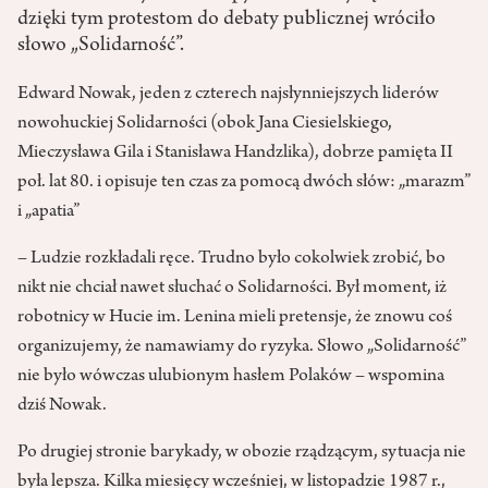
dzięki tym protestom do debaty publicznej wróciło
słowo „Solidarność”.
Edward Nowak, jeden z czterech najsłynniejszych liderów
nowohuckiej Solidarności (obok Jana Ciesielskiego,
Mieczysława Gila i Stanisława Handzlika), dobrze pamięta II
poł. lat 80. i opisuje ten czas za pomocą dwóch słów: „marazm”
i „apatia”
– Ludzie rozkładali ręce. Trudno było cokolwiek zrobić, bo
nikt nie chciał nawet słuchać o Solidarności. Był moment, iż
robotnicy w Hucie im. Lenina mieli pretensje, że znowu coś
organizujemy, że namawiamy do ryzyka. Słowo „Solidarność”
nie było wówczas ulubionym hasłem Polaków – wspomina
dziś Nowak.
Po drugiej stronie barykady, w obozie rządzącym, sytuacja nie
była lepsza. Kilka miesięcy wcześniej, w listopadzie 1987 r.,