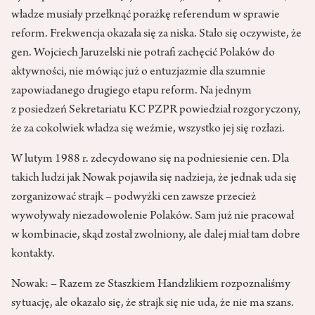
władze musiały przełknąć porażkę referendum w sprawie
reform. Frekwencja okazała się za niska. Stało się oczywiste, że
gen. Wojciech Jaruzelski nie potrafi zachęcić Polaków do
aktywności, nie mówiąc już o entuzjazmie dla szumnie
zapowiadanego drugiego etapu reform. Na jednym
z posiedzeń Sekretariatu KC PZPR powiedział rozgoryczony,
że za cokolwiek władza się weźmie, wszystko jej się rozłazi.
W lutym 1988 r. zdecydowano się na podniesienie cen. Dla
takich ludzi jak Nowak pojawiła się nadzieja, że jednak uda się
zorganizować strajk – podwyżki cen zawsze przecież
wywoływały niezadowolenie Polaków. Sam już nie pracował
w kombinacie, skąd został zwolniony, ale dalej miał tam dobre
kontakty.
Nowak: – Razem ze Staszkiem Handzlikiem rozpoznaliśmy
sytuację, ale okazało się, że strajk się nie uda, że nie ma szans.