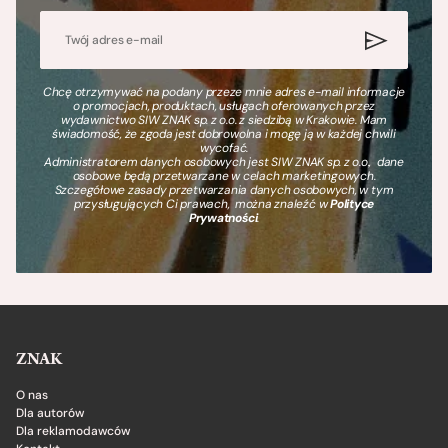
Chcę otrzymywać na podany przeze mnie adres e-mail informacje
o promocjach, produktach, usługach oferowanych przez
wydawnictwo SIW ZNAK sp. z o.o. z siedzibą w Krakowie. Mam
świadomość, że zgoda jest dobrowolna i mogę ją w każdej chwili
wycofać.
Administratorem danych osobowych jest SIW ZNAK sp. z o.o., dane
osobowe będą przetwarzane w celach marketingowych.
Szczegółowe zasady przetwarzania danych osobowych, w tym
przysługujących Ci prawach, można znaleźć w
Polityce
Prywatności
.
ZNAK
O nas
Dla autorów
Dla reklamodawców