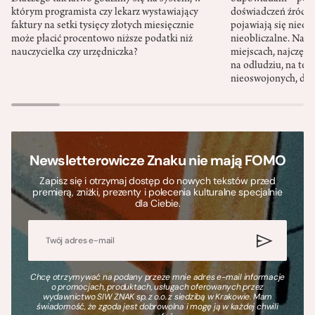
którym programista czy lekarz wystawiający
doświadczeń źródło
faktury na setki tysięcy złotych miesięcznie
pojawiają się nieoc
może płacić procentowo niższe podatki niż
nieobliczalne. Nac
nauczycielka czy urzędniczka?
miejscach, najczęści
na odludziu, na ter
nieoswojonych, dzi
Newsletterowicze Znaku nie mają FOMO
Zapisz się i otrzymaj dostęp do nowych tekstów przed
premierą, zniżki, prezenty i polecenia kulturalne specjalnie
dla Ciebie.
Chcę otrzymywać na podany przeze mnie adres e-mail informacje
o promocjach, produktach, usługach oferowanych przez
wydawnictwo SIW ZNAK sp. z o.o. z siedzibą w Krakowie. Mam
świadomość, że zgoda jest dobrowolna i mogę ją w każdej chwili