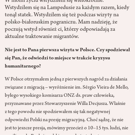
W moim życiu wstydziłem się wielokrotnie.
Wstydziłem się na Lampedusie za każdym razem, kiedy
tonął statek. Wstydziłem się też podczas wizyty na
polsko-białoruskim pograniczu. Mam nadzieję, że
poczują wstyd również ci, którzy odpowiadają za
aktualne traktowanie migrantów.
Nie jest to Pana pierwsza wizyta w Polsce. Czy spodziewał
się Pan, że odwiedzi to miejsce w trakcie kryzysu
humanitarnego?
W Polsce otrzymałem jedną z pierwszych nagród za działania
związane z migracją – wyróżnienie im. Sérgio Vieira de Mello,
byłego wysokiego komisarza ONZ ds. praw człowieka,
przyznawane przez Stowarzyszenie Willa Decjusza. Właśnie
z tego powodu nie spodziewałem się tak negatywnej
odpowiedzi Polski na presję migracyjną. Choć sądzę, że nie
jest to jeszcze presja, mówimy przecież o 10–15 tys. ludzi, nie