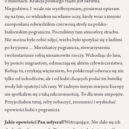
o milionach. Reakcja polskiego rządu jest okrutna.
Niegodziwa. I wcale nie wyolbrzymiam, ponieważ opieram
się na tym, co widziałem na własne oczy, kiedy wraz z innymi
europosłami odwiedziłem czerwoną strefę na polsko-
białoruskim pograniczu. Poczuliśmy tam atmosferę strachu.
Nie można było robić zdjęć, trzeba było spotykać się z ludźmi
po kryjomu… Mieszkańcy pogranicza, stowarzyszenia
i wolontariusze robią niesamowite rzeczy. Wchodząc do lasu,
by pomóc migrantom, odznaczają się aktem człowieczeństwa.
Robiąc to, ryzykują więzieniem, bo polski rząd odwraca się nie
tylko od uchodźców, ale i od ludzi chcących podać im butelkę
wody lub opatrzyć ich rany. W żadnym innym miejscu Europy
nie spotkałem się z taką nikczemnością. To dla mnie niepojęte.
Przyjechałem tutaj, żeby zobaczyć, zrozumieć i wysłuchać
opowieści ludzi z pogranicza.
Jakie opowieści Pan usłyszał?
Wstrząsające. Nie dało się ich