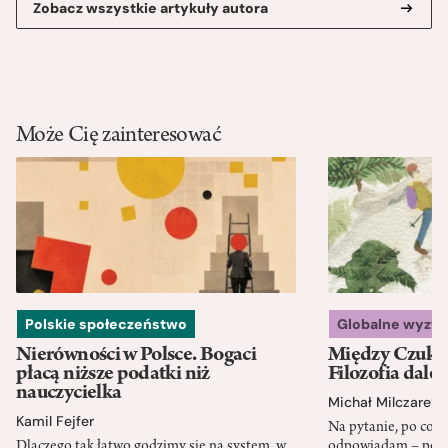
Zobacz wszystkie artykuły autora
Może Cię zainteresować
Polskie społeczeństwo
Globalne wyzw
Nierówności w Polsce. Bogaci
Między Czukot
płacą niższe podatki niż
Filozofia dale
nauczycielka
Michał Milczarek
Kamil Fejfer
Na pytanie, po co p
Dlaczego tak łatwo godzimy się na system, w
odpowiadam – po ni