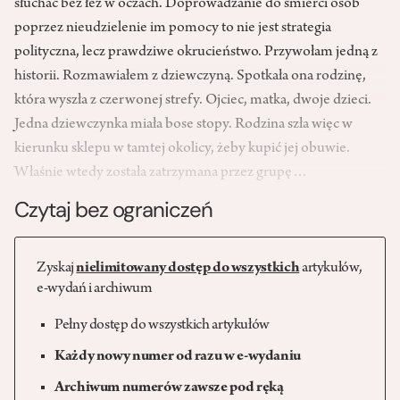
słuchać bez łez w oczach. Doprowadzanie do śmierci osób
poprzez nieudzielenie im pomocy to nie jest strategia
polityczna, lecz prawdziwe okrucieństwo. Przywołam jedną z
historii. Rozmawiałem z dziewczyną. Spotkała ona rodzinę,
która wyszła z czerwonej strefy. Ojciec, matka, dwoje dzieci.
Jedna dziewczynka miała bose stopy. Rodzina szła więc w
kierunku sklepu w tamtej okolicy, żeby kupić jej obuwie.
Właśnie wtedy została zatrzymana przez grupę…
Czytaj bez ograniczeń
Zyskaj
nielimitowany dostęp do wszystkich
artykułów,
e-wydań i archiwum
Pełny dostęp do wszystkich artykułów
Każdy nowy numer od razu w e-wydaniu
Archiwum numerów zawsze pod ręką