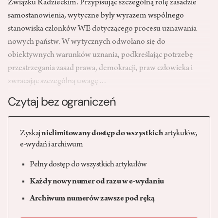
Związku Radzieckim. Przypisując szczególną rolę zasadzie
samostanowienia, wytyczne były wyrazem wspólnego
stanowiska członków WE dotyczącego procesu uznawania
nowych państw. W wytycznych odwołano się do
obiektywnych warunków uznania, podkreślając potrzebę
przestrzegania zasad prawa, demokracji, praw człowieka i
zwracając szczególną uwagę…
Czytaj bez ograniczeń
Zyskaj
nielimitowany dostęp do wszystkich
artykułów,
e-wydań i archiwum
Pełny dostęp do wszystkich artykułów
Każdy nowy numer od razu w e-wydaniu
Archiwum numerów zawsze pod ręką