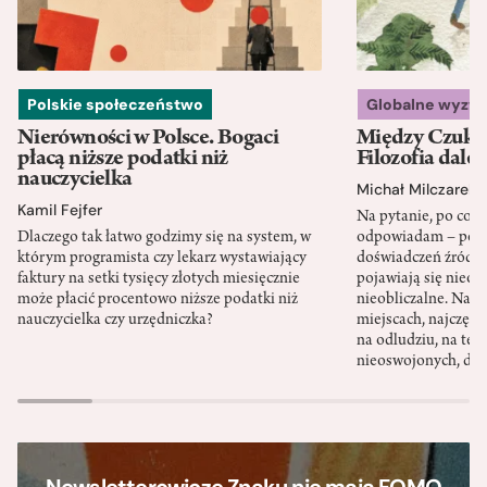
Polskie społeczeństwo
Globalne wyzw
Nierówności w Polsce. Bogaci
Między Czukot
płacą niższe podatki niż
Filozofia dale
nauczycielka
Michał Milczarek
Kamil Fejfer
Na pytanie, po co p
Dlaczego tak łatwo godzimy się na system, w
odpowiadam – po ni
którym programista czy lekarz wystawiający
doświadczeń źródło
faktury na setki tysięcy złotych miesięcznie
pojawiają się nieoc
może płacić procentowo niższe podatki niż
nieobliczalne. Nac
nauczycielka czy urzędniczka?
miejscach, najczęści
na odludziu, na ter
nieoswojonych, dzi
Newsletterowicze Znaku nie mają FOMO