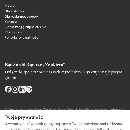
O nas
Dla autorów
Dla reklamodawców
Kontakt
Gdzie mogę kupić ZNAK?
Regulamin
Polityka prywatności
Bądź na bieżąco ze „Znakiem”
Dołącz do społeczności naszych czytelnikow. Dysktuj w najlepszym
gronie
Dofinansowano ze środków Ministra Kultury i Dziedzictwa Narodowego pochodzących
z Funduszu Promocji Kultury – państwowego funduszu celowego.
Twoja prywatność
Używamy plików cookie, aby poprawić Twoje doświadczenia. Możesz
zaakceptować wszystkie lub dostosować ustawienia. Więcej w naszej