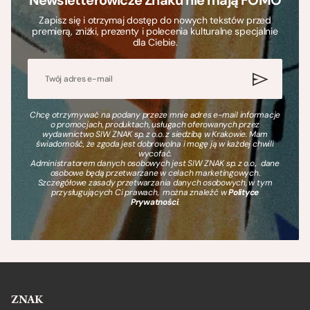
Zapisz się i otrzymaj dostęp do nowych tekstów przed
premierą, zniżki, prezenty i polecenia kulturalne specjalnie
dla Ciebie.
Chcę otrzymywać na podany przeze mnie adres e-mail informacje
o promocjach, produktach, usługach oferowanych przez
wydawnictwo SIW ZNAK sp. z o.o. z siedzibą w Krakowie. Mam
świadomość, że zgoda jest dobrowolna i mogę ją w każdej chwili
wycofać.
Administratorem danych osobowych jest SIW ZNAK sp. z o.o., dane
osobowe będą przetwarzane w celach marketingowych.
Szczegółowe zasady przetwarzania danych osobowych, w tym
przysługujących Ci prawach, można znaleźć w
Polityce
Prywatności
.
ZNAK