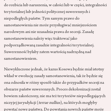
do rozbicia lub naruszenia, w całości lub w części, integralności
terytorialnej lub jedności politycznej suwerennych i
niepodległych państw. Tym samym prawo do
samostanowienia nie może przysługiwać mniejszościom
narodowym ani nie uzasadnia prawa do secesji. Zasadę
samostanowienia należy więc traktować jako
podporządkowaną zasadzie integralności terytorialnej.
Suwerenność byłaby zatem wartością nadrzędną nad
samostanowieniem.
Niewykluczone jednak, że kazus Kosowa będzie miał istotny
wkład w ewolucję zasady samostanowienia, tak że będzie się
ona odnosiła w różny sposób także do przypadków secesji na
obszarze państw suwerennych. Proces dekolonizacji został
bowiem zakończony, nie ma też terytoriów niepodlegających
niczyjej jurysdykcji (
terrae nullius
), na których mogłyby
powstać nowe państwa. Do powstania nowych państw może