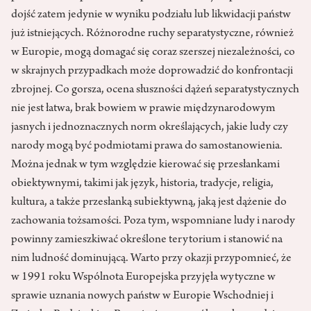
dojść zatem jedynie w wyniku podziału lub likwidacji państw
już istniejących. Różnorodne ruchy separatystyczne, również
w Europie, mogą domagać się coraz szerszej niezależności, co
w skrajnych przypadkach może doprowadzić do konfrontacji
zbrojnej. Co gorsza, ocena słuszności dążeń separatystycznych
nie jest łatwa, brak bowiem w prawie międzynarodowym
jasnych i jednoznacznych norm określających, jakie ludy czy
narody mogą być podmiotami prawa do samostanowienia.
Można jednak w tym względzie kierować się przesłankami
obiektywnymi, takimi jak język, historia, tradycje, religia,
kultura, a także przesłanką subiektywną, jaką jest dążenie do
zachowania tożsamości. Poza tym, wspomniane ludy i narody
powinny zamieszkiwać określone terytorium i stanowić na
nim ludność dominującą. Warto przy okazji przypomnieć, że
w 1991 roku Wspólnota Europejska przyjęła wytyczne w
sprawie uznania nowych państw w Europie Wschodniej i