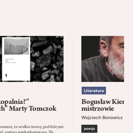
Literatura
kopalnia?”
Bogusław Kierc |
ch” Marty Tomczok
mistrzowie
Wojciech Bonowicz
moment, że wielkie tereny, pod którymi
poezja
el, zostaną wyeksploatowane. Na