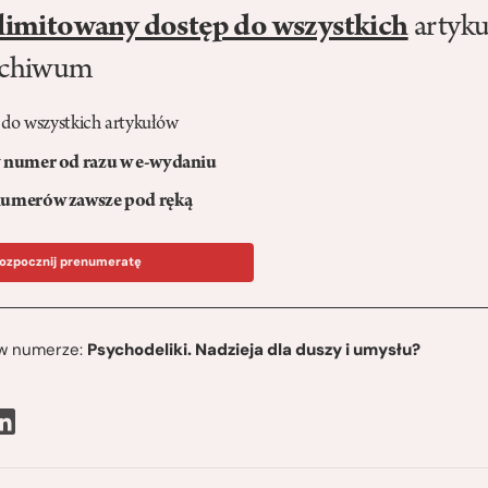
limitowany dostęp do wszystkich
artyku
rchiwum
 do wszystkich artykułów
numer od razu w e-wydaniu
umerów zawsze pod ręką
ozpocznij prenumeratę
ę w numerze:
Psychodeliki. Nadzieja dla duszy i umysłu?