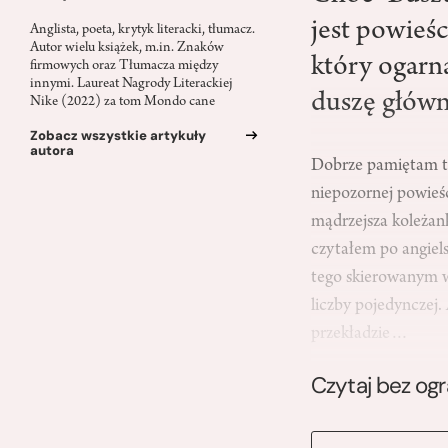
jest powieś
Anglista, poeta, krytyk literacki, tłumacz.
Autor wielu książek, m.in. Znaków
który ogarn
firmowych oraz Tłumacza między
innymi. Laureat Nagrody Literackiej
duszę główn
Nike (2022) za tom Mondo cane
Zobacz wszystkie artykuły
autora
Dobrze pamiętam tę 
niepozornej powieśc
mądrzejsza koleżank
czytałem po angiel
tego skierowanym w
liczby pojedynczej.
przekładzie…
Czytaj bez og