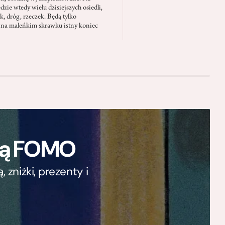
zie wtedy wielu dzisiejszych osiedli,
ąk, dróg, rzeczek. Będą tylko
 na maleńkim skrawku istny koniec
ają FOMO
zniżki, prezenty i