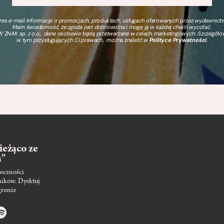
s e-mail informacje o promocjach, produktach, usługach oferowanych przez wydawnictwo
Mam świadomość, że zgoda jest dobrowolna i mogę ją w każdej chwili wycofać.
 ZNAK sp. z o.o., dane osobowe będą przetwarzane w celach marketingowych. Szczegół
w tym przysługujących Ci prawach, można znaleźć w
Polityce Prywatności
.
ieżąco ze
m”
eczności
nikow. Dysktuj
gronie