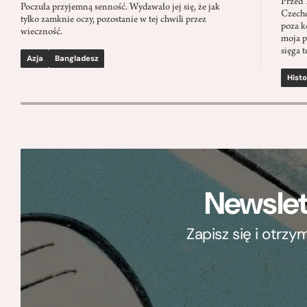
Przed 
Poczuła przyjemną senność. Wydawało jej się, że jak
Czecho
tylko zamknie oczy, pozostanie w tej chwili przez
poza k
wieczność.
moja p
sięga t
Azja
Bangladesz
Histo
Newslet
Zapisz się i otrz