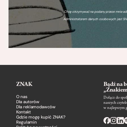
Chcę otrzymywać na podany przeze mnie adre
Administratorem danych osobowych jest SIW
ZNAK
Bądź na b
„Znakie
O nas
Dołącz do społ
Dla autorów
naszych czytel
Dla reklamodawców
w najlepszym 
Kontakt
Gdzie mogę kupić ZNAK?
Regulamin