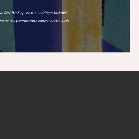
 SIW ZNAK sp. z o.o. z siedzibą w Krakowie.
owe zasady przetwarzania danych osobowych,