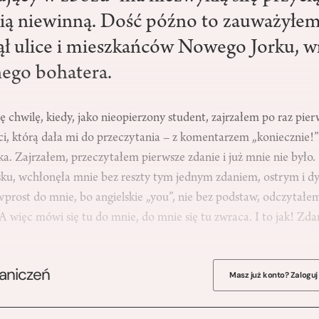
cią niewinną. Dość późno to zauważyłe
ął ulice i mieszkańców Nowego Jorku, w
ego bohatera.
chwilę, kiedy, jako nieopierzony student, zajrzałem po raz pier
i, którą dała mi do przeczytania – z komentarzem „koniecznie!” 
a. Zajrzałem, przeczytałem pierwsze zdanie i już mnie nie było
sku, wchłonęła mnie bez reszty tym jednym zdaniem, ostrym i 
prost do mnie, bo angielskie „you”, nie bez podstaw, odczytałe
 A więc mówi się tu do mnie, do mnie się tu zwraca. I to jak! Zda
raniczeń
Masz już konto? Zaloguj