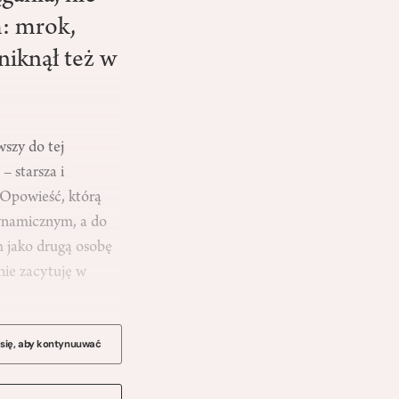
m: mrok,
niknął też w
wszy do tej
– starsza i
. Opowieść, którą
dynamicznym, a do
m jako drugą osobę
nie zacytuję w
 się, aby kontynuuwać