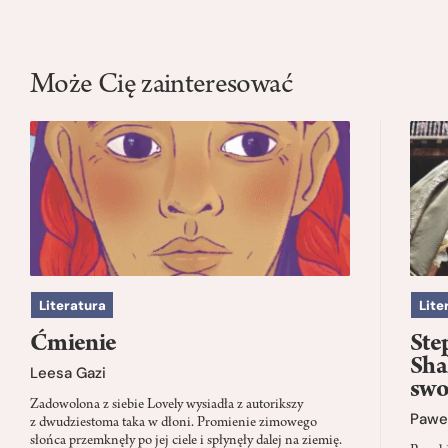
Może Cię zainteresować
Literatura
Lite
Ćmienie
Ste
Sha
Leesa Gazi
swo
Zadowolona z siebie Lovely wysiadła z autorikszy
Paweł
z dwudziestoma taka w dłoni. Promienie zimowego
słońca przemknęły po jej ciele i spłynęły dalej na ziemię.