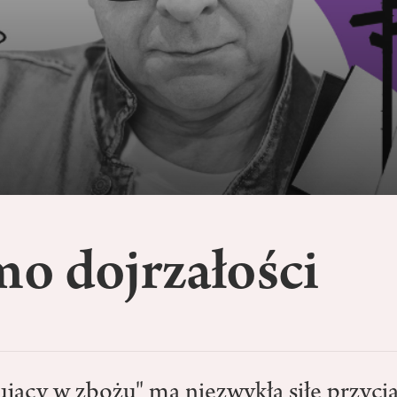
o dojrzałości
jący w zbożu" ma niezwykłą siłę przycią