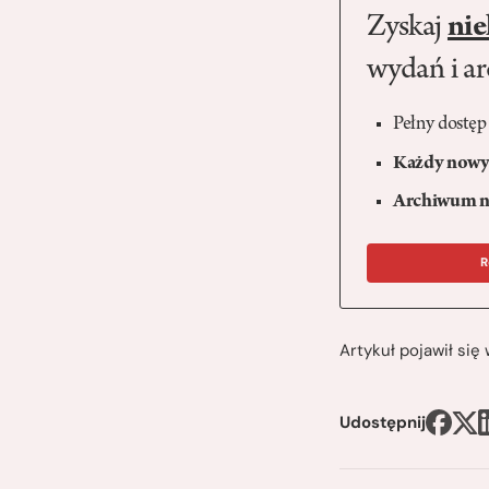
Zyskaj
nie
wydań i a
Pełny dostęp
Każdy nowy 
Archiwum n
R
Artykuł pojawił si
Udostępnij