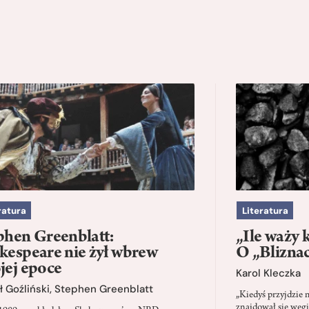
ratura
Literatura
phen Greenblatt:
„Ile waży 
kespeare nie żył wbrew
O „Blizna
jej epoce
Karol Kleczka
 Goźliński
,
Stephen Greenblatt
„Kiedyś przyjdzie 
znajdował się węgi