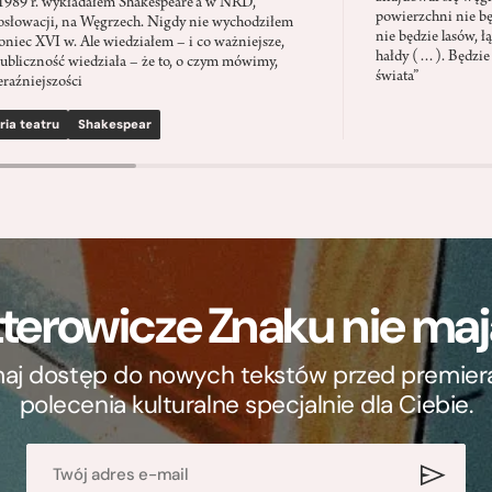
1989 r. wykładałem Shakespeare’a w NRD,
powierzchni nie będ
słowacji, na Węgrzech. Nigdy nie wychodziłem
nie będzie lasów, ł
oniec XVI w. Ale wiedziałem – i co ważniejsze,
hałdy (…). Będzie
ubliczność wiedziała – że to, o czym mówimy,
świata”
eraźniejszości
ria teatru
Shakespear
terowicze Znaku nie m
ymaj dostęp do nowych tekstów przed premierą, 
polecenia kulturalne specjalnie dla Ciebie.