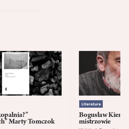
Literatura
kopalnia?”
Bogusław Kierc |
ch” Marty Tomczok
mistrzowie