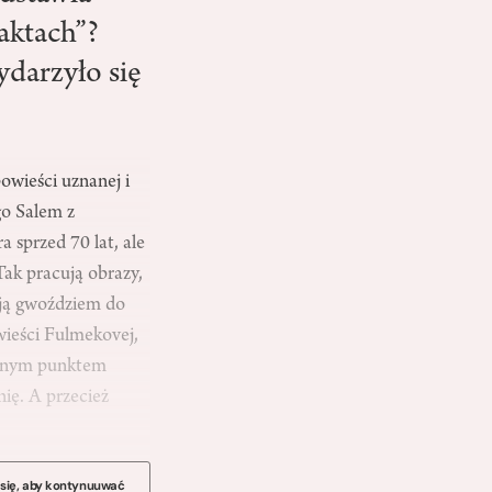
aktach”?
darzyło się
owieści uznanej i
go Salem z
 sprzed 70 lat, ale
Tak pracują obrazy,
ają gwoździem do
wieści Fulmekovej,
mocnym punktem
ię. A przecież
 się, aby kontynuuwać