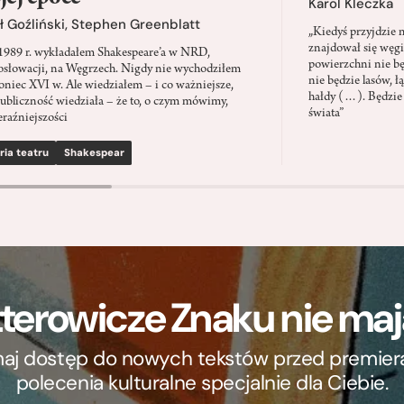
Karol Kleczka
 Goźliński
,
Stephen Greenblatt
„Kiedyś przyjdzie 
znajdował się węgi
1989 r. wykładałem Shakespeare’a w NRD,
powierzchni nie będ
słowacji, na Węgrzech. Nigdy nie wychodziłem
nie będzie lasów, ł
oniec XVI w. Ale wiedziałem – i co ważniejsze,
hałdy (…). Będzie
ubliczność wiedziała – że to, o czym mówimy,
świata”
eraźniejszości
ria teatru
Shakespear
terowicze Znaku nie m
ymaj dostęp do nowych tekstów przed premierą, 
polecenia kulturalne specjalnie dla Ciebie.