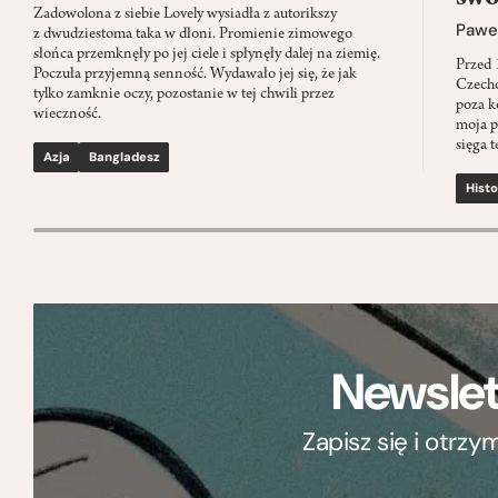
Zadowolona z siebie Lovely wysiadła z autorikszy
Paweł
z dwudziestoma taka w dłoni. Promienie zimowego
słońca przemknęły po jej ciele i spłynęły dalej na ziemię.
Przed 
Poczuła przyjemną senność. Wydawało jej się, że jak
Czecho
tylko zamknie oczy, pozostanie w tej chwili przez
poza k
wieczność.
moja p
sięga t
Azja
Bangladesz
Histo
Newslet
Zapisz się i otrz