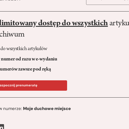
limitowany dostęp do wszystkich
artyku
rchiwum
 do wszystkich artykułów
numer od razu w e-wydaniu
umerów zawsze pod ręką
ozpocznij prenumeratę
ę w numerze:
Moje duchowe miejsce