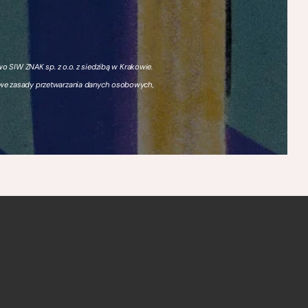
 SIW ZNAK sp. z o.o. z siedzibą w Krakowie.
owe zasady przetwarzania danych osobowych,