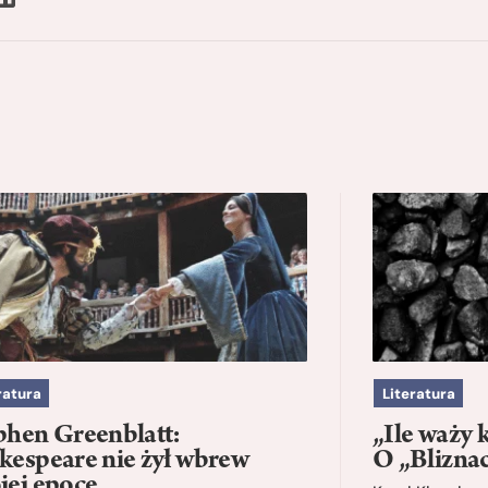
ratura
Literatura
phen Greenblatt:
„Ile waży 
kespeare nie żył wbrew
O „Blizna
jej epoce