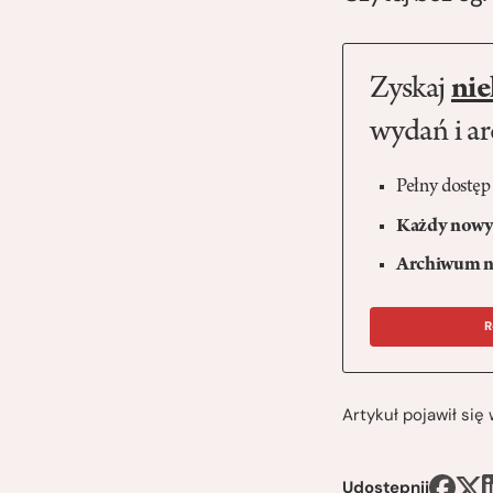
Zyskaj
nie
wydań i a
Pełny dostęp
Każdy nowy 
Archiwum n
R
Artykuł pojawił si
Udostępnij