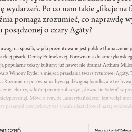
ę wydarzeń. Po co nam takie „fikcje na f
nia pomaga zrozumieć, co naprawdę wy
 posądzonej o czary Agáty?
uwagi na sposób, w jaki prezentowane jest polskie tłumaczenie p
ackiej pisarki Denisy Fulmekovej. Porównania do amerykańskie
 popularne teksty kultury: już nawet nie dramat Arthura Millera
 Twarz Winony Ryder z miejsca przesłania twarz tytułowej Agáty. 
eć. Rozumiem: porównania bywają dźwignią handlu, ale też byw
wienie lektury, w której mamy zobaczyć „słowackie Salem” w po
ácie
przysługi. Mówi o tym, że „amerykański sen” jest wciąż 
szy przemysł rozrywkowy zaś trwale ukształtował naszą wyobraźn
raniczeń
Masz już konto? Zaloguj