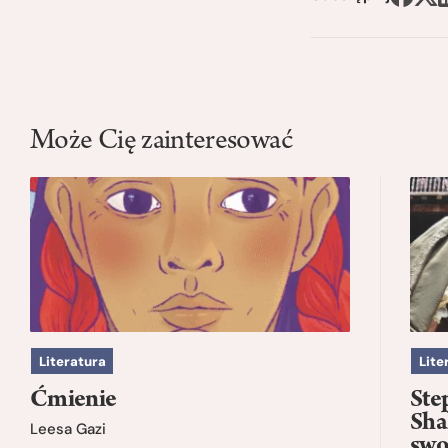
Może Cię zainteresować
Literatura
Lite
Ćmienie
Ste
Sha
Leesa Gazi
swo