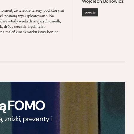
Wojciech Bonowicz
moment, że wielkie tereny, pod którymi
poezja
el, zostaną wyeksploatowane. Na
zie wtedy wielu dzisiejszych osiedli,
ąk, dróg, rzeczek. Będą tylko
 na maleńkim skrawku istny koniec
ają FOMO
zniżki, prezenty i