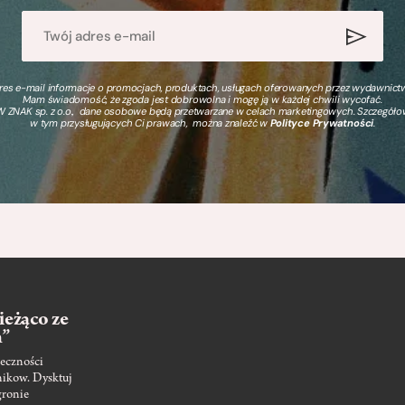
s e-mail informacje o promocjach, produktach, usługach oferowanych przez wydawnictwo
Mam świadomość, że zgoda jest dobrowolna i mogę ją w każdej chwili wycofać.
 ZNAK sp. z o.o., dane osobowe będą przetwarzane w celach marketingowych. Szczegół
w tym przysługujących Ci prawach, można znaleźć w
Polityce Prywatności
.
ieżąco ze
m”
eczności
nikow. Dysktuj
gronie