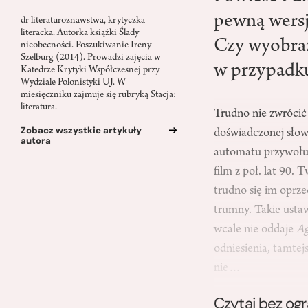
pewną wersj
dr literaturoznawstwa, krytyczka
literacka. Autorka książki Ślady
Czy wyobraź
nieobecności. Poszukiwanie Ireny
Szelburg (2014). Prowadzi zajęcia w
w przypadku
Katedrze Krytyki Współczesnej przy
Wydziale Polonistyki UJ. W
miesięczniku zajmuje się rubryką Stacja:
literatura.
Trudno nie zwrócić 
Zobacz wszystkie artykuły
doświadczonej słow
autora
automatu przywołują
film z poł. lat 90.
trudno się im oprz
trumny. Takie usta
wcale nie oddaje
Ag
odniesienia, tamtej
nie…
Czytaj bez og