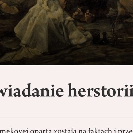
iadanie herstori
mekovej oparta została na faktach i prz