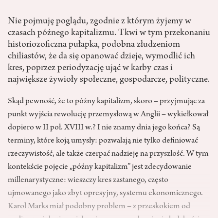
Nie pojmuję poglądu, zgodnie z którym żyjemy w
czasach późnego kapitalizmu. Tkwi w tym przekonaniu
historiozoficzna pułapka, podobna złudzeniom
chiliastów, że da się opanować dzieje, wymodlić ich
kres, poprzez periodyzację ująć w karby czas i
największe żywioły społeczne, gospodarcze, polityczne.
Skąd pewność, że to późny kapitalizm, skoro – przyjmując za
punkt wyjścia rewolucję przemysłową w Anglii – wykiełkował
dopiero w II poł. XVIII w.? I nie znamy dnia jego końca? Są
terminy, które koją umysły: pozwalają nie tylko definiować
rzeczywistość, ale także czerpać nadzieję na przyszłość. W tym
kontekście pojęcie „późny kapitalizm” jest zdecydowanie
millenarystyczne: wieszczy kres zastanego, często
ujmowanego jako zbyt opresyjny, systemu ekonomicznego.
Karol Marks miał podobny problem – z przeskokiem od