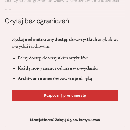
analizy socjologicznej do wiary w samozbawienie ludzkości
z…
Czytaj bez ograniczeń
Zyskaj
nielimitowany dostęp do wszystkich
artykułów,
e-wydań i archiwum
Pełny dostęp do wszystkich artykułów
Każdy nowy numer od razu w e-wydaniu
Archiwum numerów zawsze pod ręką
Rozpocznij prenumeratę
Masz już konto? Zaloguj się, aby kontynuuwać