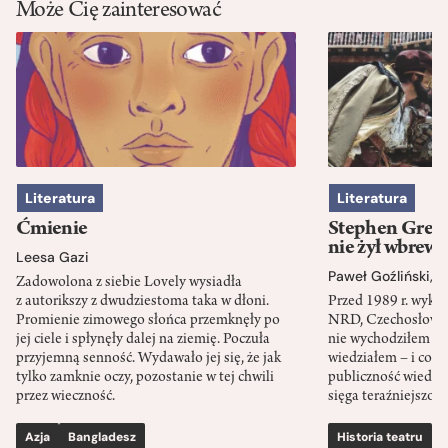
Może Cię zainteresować
Literatura
Literatura
Ćmienie
Stephen Green
nie żył wbrew 
Leesa Gazi
Paweł Goźliński
,
S
Zadowolona z siebie Lovely wysiadła
z autorikszy z dwudziestoma taka w dłoni.
Przed 1989 r. wykł
Promienie zimowego słońca przemknęły po
NRD, Czechosłowacj
jej ciele i spłynęły dalej na ziemię. Poczuła
nie wychodziłem po
przyjemną senność. Wydawało jej się, że jak
wiedziałem – i co w
tylko zamknie oczy, pozostanie w tej chwili
publiczność wiedzia
przez wieczność.
sięga teraźniejszośc
Azja
Bangladesz
Historia teatru
S