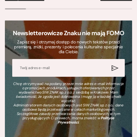
Newsletterowicze Znaku nie mają FOMO
Zapisz się i otrzymaj dostęp do nowych tekstów przed
premierą, zniżki, prezenty i polecenia kulturalne specjalnie
dla Ciebie.
Chcę otrzymywać na podany przeze mnie adres e-mail informacje
o promocjach, produktach, usługach oferowanych przez
wydawnictwo SIW ZNAK sp. z o.o. z siedzibą w Krakowie. Mam
świadomość, że zgoda jest dobrowolna i mogę ją w każdej chwili
wycofać.
Administratorem danych osobowych jest SIW ZNAK sp. z o.o., dane
osobowe będą przetwarzane w celach marketingowych.
Szczegółowe zasady przetwarzania danych osobowych, w tym
przysługujących Ci prawach, można znaleźć w
Polityce
Prywatności
.