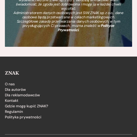
świadomość, że zgoda jest dobrowolna i mogę ją w każdej chwili
wycofać.
Administratorem danych osobowych jest SIW ZNAK sp. z o.o., dane
osobowe będą przetwarzane w celach marketingowych.
Szczegółowe zasady przetwarzania danych osobowych, w tym
przysługujących Ci prawach, można znaleźć w
Polityce
Prywatności
.
ZNAK
O nas
Dla autorów
Dla reklamodawców
Kontakt
Gdzie mogę kupić ZNAK?
Regulamin
Polityka prywatności