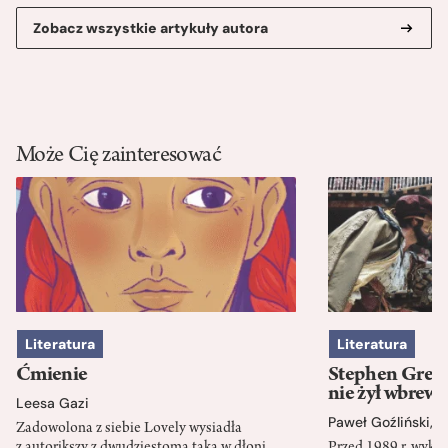
Zobacz wszystkie artykuły autora
Może Cię zainteresować
Literatura
Literatura
Ćmienie
Stephen Green
nie żył wbrew 
Leesa Gazi
Paweł Goźliński
,
S
Zadowolona z siebie Lovely wysiadła
z autorikszy z dwudziestoma taka w dłoni.
Przed 1989 r. wykł