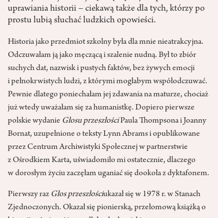
uprawiania historii – ciekawą także dla tych, którzy po
prostu lubią słuchać ludzkich opowieści.
Historia jako przedmiot szkolny była dla mnie nieatrakcyjna.
Odczuwałam ją jako męczącą i szalenie nudną. Był to zbiór
suchych dat, nazwisk i pustych faktów, bez żywych emocji
i pełnokrwistych ludzi, z którymi mogłabym współodczuwać.
Pewnie dlatego poniechałam jej zdawania na maturze, chociaż
już wtedy uważałam się za humanistkę. Dopiero pierwsze
polskie wydanie
Głosu przeszłości
Paula Thompsona i Joanny
Bornat, uzupełnione o teksty Lynn Abrams i opublikowane
przez Centrum Archiwistyki Społecznej w partnerstwie
z Ośrodkiem Karta, uświadomiło mi ostatecznie, dlaczego
w dorosłym życiu zaczęłam uganiać się dookoła z dyktafonem.
Pierwszy raz
Głos przeszłości
ukazał się w 1978 r. w Stanach
Zjednoczonych. Okazał się pionierską, przełomową książką o