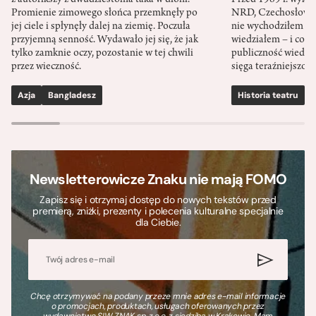
Promienie zimowego słońca przemknęły po
NRD, Czechosłowacj
jej ciele i spłynęły dalej na ziemię. Poczuła
nie wychodziłem po
przyjemną senność. Wydawało jej się, że jak
wiedziałem – i co w
tylko zamknie oczy, pozostanie w tej chwili
publiczność wiedzia
przez wieczność.
sięga teraźniejszośc
Azja
Bangladesz
Historia teatru
S
Newsletterowicze Znaku nie mają FOMO
Zapisz się i otrzymaj dostęp do nowych tekstów przed
premierą, zniżki, prezenty i polecenia kulturalne specjalnie
dla Ciebie.
Chcę otrzymywać na podany przeze mnie adres e-mail informacje
o promocjach, produktach, usługach oferowanych przez
wydawnictwo SIW ZNAK sp. z o.o. z siedzibą w Krakowie. Mam