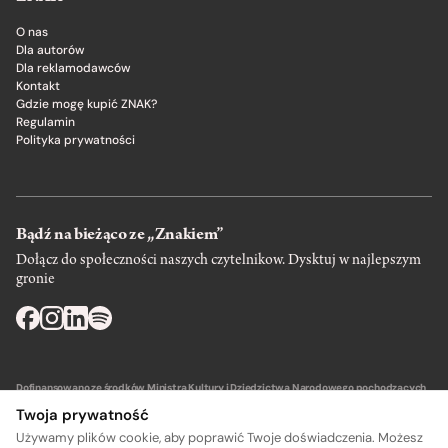
O nas
Dla autorów
Dla reklamodawców
Kontakt
Gdzie mogę kupić ZNAK?
Regulamin
Polityka prywatności
Bądź na bieżąco ze „Znakiem”
Dołącz do społeczności naszych czytelnikow. Dysktuj w najlepszym
gronie
Dofinansowano ze środków Ministra Kultury i Dziedzictwa Narodowego pochodzących
z Funduszu Promocji Kultury – państwowego funduszu celowego.
Twoja prywatność
Używamy plików cookie, aby poprawić Twoje doświadczenia. Możesz