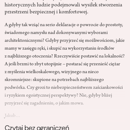
historycznych ludzie podejmowali wysiłek stworzenia
przestrzeni bezpiecznej i komfortowej.
A gdyby tak wziąć na serio deklaracje o powrocie do prostoty,
świadomego namysłu nad dokonywanymi wyborami
architektonicznymi? Gdyby przyjrzeć się możliwościom, jakie
mamy w zasięgu ręki, i skupić na wykorzystaniu środków
z najbliższego otoczenia? Rzeczywiście postawić na lokalność?
A jeśli brzmi to zbyt utopijnie – postarać się przenieść ciężar
z myślenia wielkoskalowego, wizyjnego na nieco
skromniejsze: skupione na potrzebach najbliższego
podwórka. Czy grozi to niebezpieczeństwem zaściankowości
i ryzykiem egoistycznej perspektywy? Nie, gdyby bliżej
przyjrzeć się zagadnieniu, o jakim mowa.
Jakub…
Czytaj bez ograniczeń