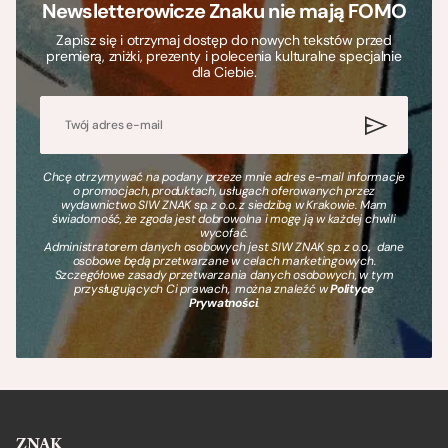
Newsletterowicze Znaku nie mają FOMO
Zapisz się i otrzymaj dostęp do nowych tekstów przed
premierą, zniżki, prezenty i polecenia kulturalne specjalnie
dla Ciebie.
Chcę otrzymywać na podany przeze mnie adres e-mail informacje
o promocjach, produktach, usługach oferowanych przez
wydawnictwo SIW ZNAK sp. z o.o. z siedzibą w Krakowie. Mam
świadomość, że zgoda jest dobrowolna i mogę ją w każdej chwili
wycofać.
Administratorem danych osobowych jest SIW ZNAK sp. z o.o., dane
osobowe będą przetwarzane w celach marketingowych.
Szczegółowe zasady przetwarzania danych osobowych, w tym
przysługujących Ci prawach, można znaleźć w
Polityce
Prywatności
.
ZNAK