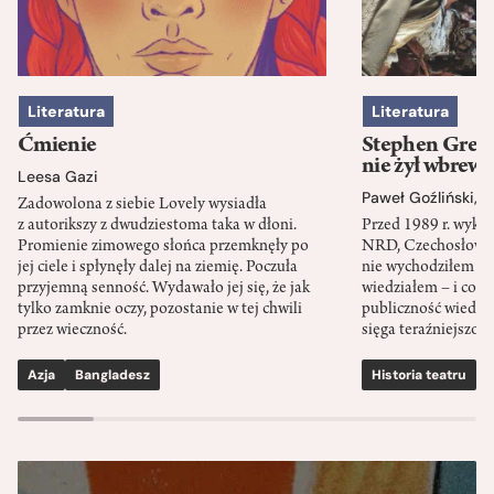
Literatura
Literatura
Ćmienie
Stephen Green
nie żył wbrew 
Leesa Gazi
Paweł Goźliński
,
S
Zadowolona z siebie Lovely wysiadła
z autorikszy z dwudziestoma taka w dłoni.
Przed 1989 r. wykł
Promienie zimowego słońca przemknęły po
NRD, Czechosłowacj
jej ciele i spłynęły dalej na ziemię. Poczuła
nie wychodziłem po
przyjemną senność. Wydawało jej się, że jak
wiedziałem – i co w
tylko zamknie oczy, pozostanie w tej chwili
publiczność wiedzia
przez wieczność.
sięga teraźniejszośc
Azja
Bangladesz
Historia teatru
S