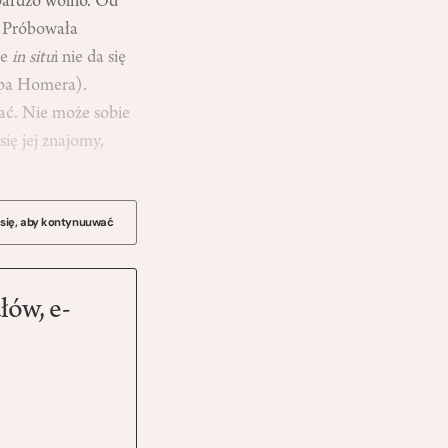
 bardzo wolno. Od
. Próbowała
ne
in situ
i nie da się
lopa Homera).
mać. Nie może sobie
ię jej znajomy,
 się, aby kontynuuwać
łów, e-