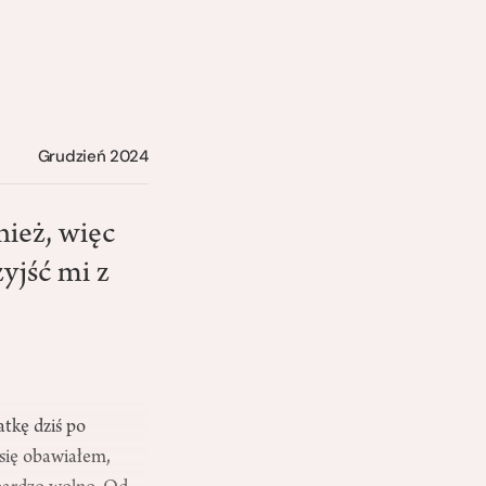
Grudzień 2024
nież, więc
yjść mi z
atkę dziś po
 się obawiałem,