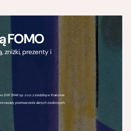
ają FOMO
zniżki, prezenty i
 SIW ZNAK sp. z o.o. z siedzibą w Krakowie.
owe zasady przetwarzania danych osobowych,