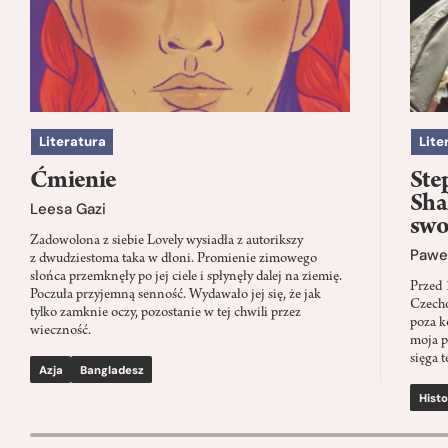
Literatura
Lite
Ćmienie
Ste
Sha
Leesa Gazi
swo
Zadowolona z siebie Lovely wysiadła z autorikszy
Paweł
z dwudziestoma taka w dłoni. Promienie zimowego
słońca przemknęły po jej ciele i spłynęły dalej na ziemię.
Przed 
Poczuła przyjemną senność. Wydawało jej się, że jak
Czecho
tylko zamknie oczy, pozostanie w tej chwili przez
poza k
wieczność.
moja p
sięga t
Azja
Bangladesz
Histo