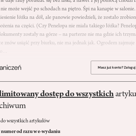
e daje rady poruszać się bez laski, a nawet z jej pomocą chodzi
 nie może wejść po schodach na piętro. Śpi na kanapie w salonie
esienie łóżka na dół, ale panowie powiedzieli, że zostało zrobio
łożenia na części. (Czy Penelopa nie miała takiego łóżka? Pene
 dokumenty zostały na górze – na parterze nie ma gdzie ich trzy
ce znów usiąść przy biurku, nie ma jednak jak. Ogrodem zajmuje s
kto…
raniczeń
Masz już konto? Zaloguj
limitowany dostęp do wszystkich
artyku
rchiwum
 do wszystkich artykułów
numer od razu w e-wydaniu