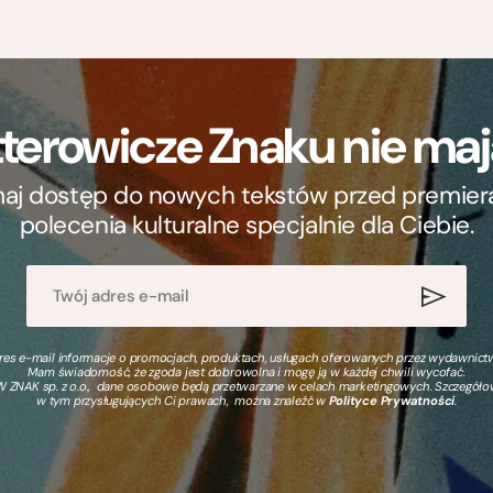
terowicze Znaku nie m
ymaj dostęp do nowych tekstów przed premierą, 
polecenia kulturalne specjalnie dla Ciebie.
s e-mail informacje o promocjach, produktach, usługach oferowanych przez wydawnictwo
Mam świadomość, że zgoda jest dobrowolna i mogę ją w każdej chwili wycofać.
 ZNAK sp. z o.o., dane osobowe będą przetwarzane w celach marketingowych. Szczegół
w tym przysługujących Ci prawach, można znaleźć w
Polityce Prywatności
.