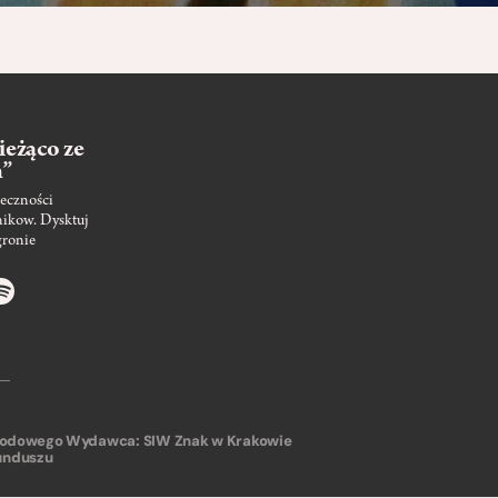
ieżąco ze
m”
eczności
nikow. Dysktuj
gronie
arodowego
Wydawca: SIW Znak w Krakowie
unduszu