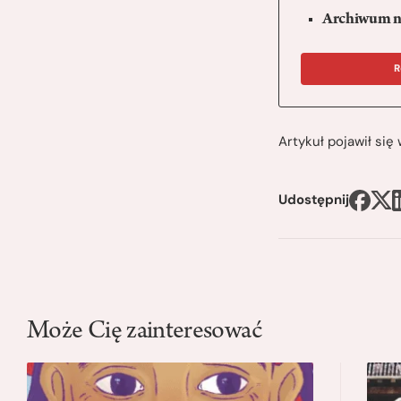
Archiwum n
R
Artykuł pojawił si
Udostępnij
Może Cię zainteresować