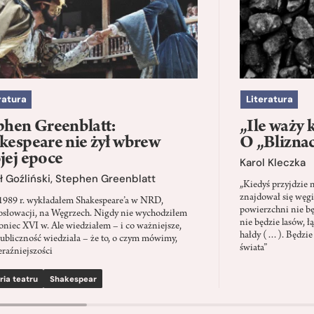
ratura
Literatura
phen Greenblatt:
„Ile waży 
kespeare nie żył wbrew
O „Blizna
jej epoce
Karol Kleczka
 Goźliński
,
Stephen Greenblatt
„Kiedyś przyjdzie 
znajdował się węgi
1989 r. wykładałem Shakespeare’a w NRD,
powierzchni nie będ
słowacji, na Węgrzech. Nigdy nie wychodziłem
nie będzie lasów, ł
oniec XVI w. Ale wiedziałem – i co ważniejsze,
hałdy (…). Będzie
ubliczność wiedziała – że to, o czym mówimy,
świata”
eraźniejszości
ria teatru
Shakespear