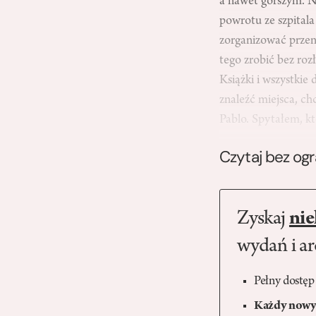
a nawet gorszym. Ni
powrotu ze szpitala
zorganizować przeni
tego zrobić bez roz
Książki i wszystkie
znaleźć miejsca, ch
Pablo. Spytałem, 
Czytaj bez og
Zyskaj
nie
wydań i a
Pełny dostęp
Każdy nowy 