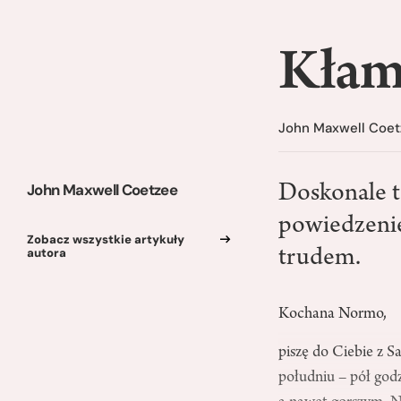
Kłam
John Maxwell Coe
John Maxwell Coetzee
Doskonale t
powiedzenie
Zobacz wszystkie artykuły
autora
trudem.
Kochana Normo,
piszę do Ciebie z S
południu – pół godz