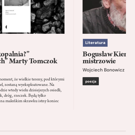
Literatura
kopalnia?”
Bogusław Kierc |
ch” Marty Tomczok
mistrzowie
Wojciech Bonowicz
moment, że wielkie tereny, pod którymi
poezja
el, zostaną wyeksploatowane. Na
zie wtedy wielu dzisiejszych osiedli,
ąk, dróg, rzeczek. Będą tylko
 na maleńkim skrawku istny koniec