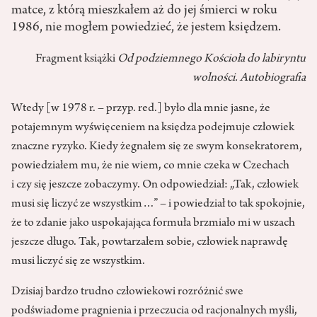
matce, z którą mieszkałem aż do jej śmierci w roku
1986, nie mogłem powiedzieć, że jestem księdzem.
Fragment książki
Od podziemnego Kościoła do labiryntu
wolności. Autobiografia
Wtedy [w 1978 r. – przyp. red.] było dla mnie jasne, że
potajemnym wyświęceniem na księdza podejmuje człowiek
znaczne ryzyko. Kiedy żegnałem się ze swym konsekratorem,
powiedziałem mu, że nie wiem, co mnie czeka w Czechach
i czy się jeszcze zobaczymy. On odpowiedział: „Tak, człowiek
musi się liczyć ze wszystkim…” – i powiedział to tak spokojnie,
że to zdanie jako uspokajająca formuła brzmiało mi w uszach
jeszcze długo. Tak, powtarzałem sobie, człowiek naprawdę
musi liczyć się ze wszystkim.
Dzisiaj bardzo trudno człowiekowi rozróżnić swe
podświadome pragnienia i przeczucia od racjonalnych myśli,