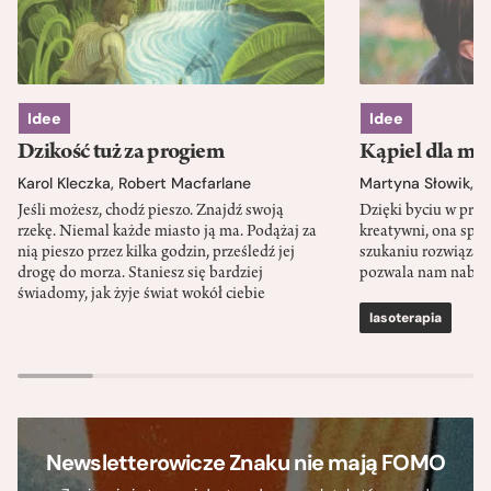
Idee
Idee
Dzikość tuż za progiem
Kąpiel dla mó
Karol Kleczka
,
Robert Macfarlane
Martyna Słowik
,
J
Jeśli możesz, chodź pieszo. Znajdź swoją
Dzięki byciu w przy
rzekę. Niemal każde miasto ją ma. Podążaj za
kreatywni, ona spr
nią pieszo przez kilka godzin, prześledź jej
szukaniu rozwiązań
drogę do morza. Staniesz się bardziej
pozwala nam nabra
świadomy, jak żyje świat wokół ciebie
lasoterapia
Newsletterowicze Znaku nie mają FOMO