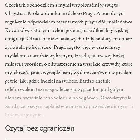
Czechach obchodziłem z mymi współbraćmi w święto
Chrystusa Króla w domku niedaleko Pragi. Potem dosyć
regularnie odprawiałem mszę u mych przyjaciół, małżeństwa
Kovaríków, z którymi byłem jesienią na krótkiej brytyjskiej
emigracji. Okna ich mieszkania wychodziły na stary cmentarz
żydowski pośród starej Pragi, często więc w czasie mszy
myślałem o narodzie wybranym, Izraelu, pierwszej Bożej
miłości, i prosiłem o odpuszczenie za wszelkie krzywdy, które
my, chrześcijanie, wyrządziliśmy Żydom, zarówno w praskim
getcie, jak i gdzie indziej na świecie. Bardzo chętnie
celebrowałem też mszę w lecie z przyjaciółmi pod gołym
niebem, wcześnie rano w lesie albo w górach. Obowiązywała
zasada, że o swym kapłaństwie możemy powiedzieć innym – i
to zawsze jedynie…
Czytaj bez ograniczeń