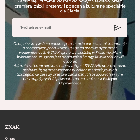
Zapisz się i otrzymaj dostęp do nowych tekstów przed
premierą, zniżki, prezenty i polecenia kulturalne specjalnie
dla Ciebie.
Chcę otrzymywać na podany przeze mnie adres e-mail informacje
o promocjach, produktach, usługach oferowanych przez
wydawnictwo SIW ZNAK sp. z o.o. z siedzibą w Krakowie. Mam
świadomość, że zgoda jest dobrowolna i mogę ją w każdej chwili
wycofać.
Administratorem danych osobowych jest SIW ZNAK sp. z o.o., dane
osobowe będą przetwarzane w celach marketingowych.
Szczegółowe zasady przetwarzania danych osobowych, w tym
przysługujących Ci prawach, można znaleźć w
Polityce
Prywatności
.
ZNAK
O nas