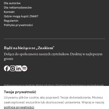
Dla autorów
Dla reklamodawców
Kontakt
Gdzie mogę kupić ZNAK?
Regulamin
Polityka prywatności
Bądź na bieżąco ze „Znakiem”
Dołącz do społeczności naszych czytelnikow. Dysktuj w najlepszym
gronie
Dofinansowano ze środków Ministra Kultury i Dziedzictwa Narodowego pochodzących
z Funduszu Promocji Kultury – państwowego funduszu celowego.
Twoja prywatność
Używamy plików cookie, aby poprawić Twoje doświadczenia. Możesz
zaakceptować wszystkie lub dostosować ustawienia. Więcej w naszej
polityce prywatności
.