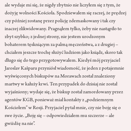
ale wydaje mi się, że nigdy zbytnio nie liczyłem się z tym, że
dożyję wolności Kościoła. Spodziewałem się raczej, że prędzej
czy później zostanę przez policję zdemaskowany i tak czy
inaczej zlikwidowany. Pragnąłem tylko, żeby nie nastąpiło to
zbyt szybko; z jednej strony, nie jestem urodzonym
bohaterem tęskniącym za palmą męczeństwa, a z drugiej –
chciałem jeszcze trochę służyć ludziom jako ksiądz, skoro tak
długo się do tego przygotowywałem. Kiedyś mój przyjaciel
Jaroslav Kašparu przyniósł wiadomość, że jeden z potajemnie
wyświęconych biskupów na Morawach został znaleziony
martwy w kałuży krwi. Ten przypadek do dzisiaj nie został
wyjaśniony; wydaje się, że biskup został zamordowany przez
agentów KGB, ponieważ miał kontakty z „podziemnym
Kościołem” w Rosji. Przyjaciel pytał mnie, czy nie boję się o
swe życie. „Boję się – odpowiedziałem mu szczerze – ale
gwiżdżę na nie”.