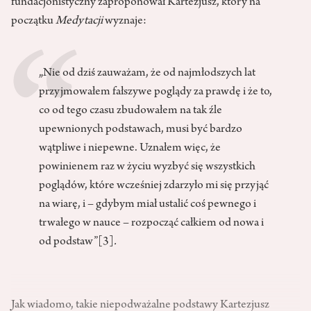
fundacjonistyczny zaproponował Kartezjusz, który na
początku
Medytacji
wyznaje:
„Nie od dziś zauważam, że od najmłodszych lat
przyjmowałem fałszywe poglądy za prawdę i że to,
co od tego czasu zbudowałem na tak źle
upewnionych podstawach, musi być bardzo
wątpliwe i niepewne. Uznałem więc, że
powinienem raz w życiu wyzbyć się wszystkich
poglądów, które wcześniej zdarzyło mi się przyjąć
na wiarę, i – gdybym miał ustalić coś pewnego i
trwałego w nauce – rozpocząć całkiem od nowa i
od podstaw”
[3]
.
Jak wiadomo, takie niepodważalne podstawy Kartezjusz