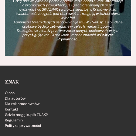
Chcę otrzymywać na podany przeze mnie adres e-mail informacje
o promocjach, produktach, usługach oferowanych przez
wydawnictwo SIW ZNAK sp. z o.o. z siedzibą w Krakowie. Mam
świadomość, że zgoda jest dobrowolna i mogę ją w każdej chwili
wycofać.
Administratorem danych osobowych jest SIW ZNAK sp. z o.o., dane
osobowe będą przetwarzane w celach marketingowych.
Szczegółowe zasady przetwarzania danych osobowych, w tym
przysługujących Ci prawach, można znaleźć w
Polityce
Prywatności
.
ZNAK
O nas
Dla autorów
Dla reklamodawców
Kontakt
Gdzie mogę kupić ZNAK?
Regulamin
Polityka prywatności