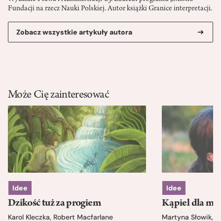
Fundacji na rzecz Nauki Polskiej. Autor książki Granice interpretacji.
Zobacz wszystkie artykuły autora
Może Cię zainteresować
Idee
Idee
Dzikość tuż za progiem
Kąpiel dla mó
Karol Kleczka
,
Robert Macfarlane
Martyna Słowik
,
J