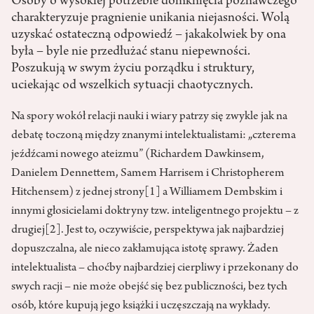
Osoby o wysokiej potrzebie domknięcia poznawczego
charakteryzuje pragnienie unikania niejasności. Wolą
uzyskać ostateczną odpowiedź – jakakolwiek by ona
była – byle nie przedłużać stanu niepewności.
Poszukują w swym życiu porządku i struktury,
uciekając od wszelkich sytuacji chaotycznych.
Na spory wokół relacji nauki i wiary patrzy się zwykle jak na
debatę toczoną między znanymi intelektualistami: „czterema
jeźdźcami nowego ateizmu” (Richardem Dawkinsem,
Danielem Dennettem, Samem Harrisem i Christopherem
Hitchensem) z jednej strony
[1]
a Williamem Dembskim i
innymi głosicielami doktryny tzw. inteligentnego projektu – z
drugiej
[2]
. Jest to, oczywiście, perspektywa jak najbardziej
dopuszczalna, ale nieco zakłamująca istotę sprawy. Żaden
intelektualista – choćby najbardziej cierpliwy i przekonany do
swych racji – nie może obejść się bez publiczności, bez tych
osób, które kupują jego książki i uczęszczają na wykłady.