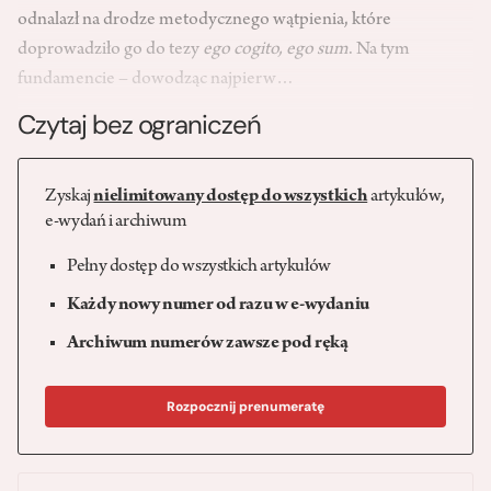
odnalazł na drodze metodycznego wątpienia, które
doprowadziło go do tezy
ego cogito, ego sum
. Na tym
fundamencie – dowodząc najpierw…
Czytaj bez ograniczeń
Zyskaj
nielimitowany dostęp do wszystkich
artykułów,
e-wydań i archiwum
Pełny dostęp do wszystkich artykułów
Każdy nowy numer od razu w e-wydaniu
Archiwum numerów zawsze pod ręką
Rozpocznij prenumeratę