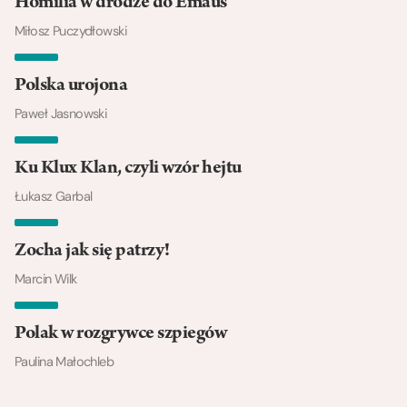
Homilia w drodze do Emaus
Miłosz Puczydłowski
Polska urojona
Paweł Jasnowski
Ku Klux Klan, czyli wzór hejtu
Łukasz Garbal
Zocha jak się patrzy!
Marcin Wilk
Polak w rozgrywce szpiegów
Paulina Małochleb