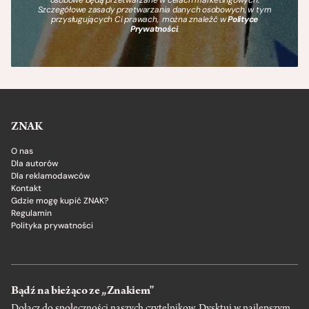
Szczegółowe zasady przetwarzania danych osobowych, w tym
przysługujących Ci prawach, można znaleźć w
Polityce
Prywatności
.
ZNAK
O nas
Dla autorów
Dla reklamodawców
Kontakt
Gdzie mogę kupić ZNAK?
Regulamin
Polityka prywatności
Bądź na bieżąco ze „Znakiem”
Dołącz do społeczności naszych czytelnikow. Dysktuj w najlepszym