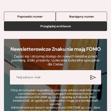
Poprzedni numer
Następny numer
Przeglądaj archiwum
Newsletterowicze Znaku nie mają FOMO
Zapisz się i otrzymaj dostęp do nowych tekstów przed
premierą, zniżki, prezenty i polecenia kulturalne specjalnie
dla Ciebie.
Chcę otrzymywać na podany przeze mnie adres e-mail informacje
o promocjach, produktach, usługach oferowanych przez
wydawnictwo SIW ZNAK sp. z o.o. z siedzibą w Krakowie. Mam
świadomość, że zgoda jest dobrowolna i mogę ją w każdej chwili
wycofać.
Administratorem danych osobowych jest SIW ZNAK sp. z o.o., dane
osobowe będą przetwarzane w celach marketingowych.