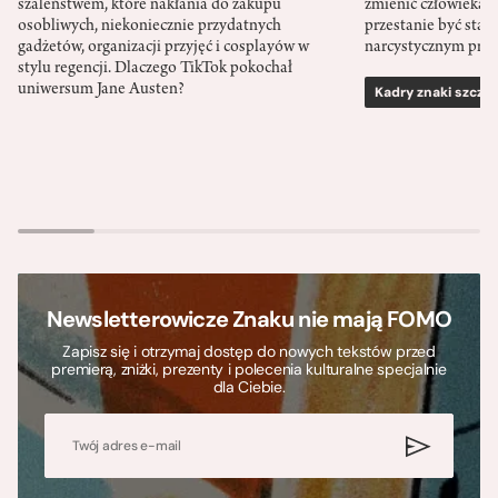
szaleństwem, które nakłania do zakupu
zmienić człowieka d
osobliwych, niekoniecznie przydatnych
przestanie być sta
gadżetów, organizacji przyjęć i cosplayów w
narcystycznym pro
stylu regencji. Dlaczego TikTok pokochał
uniwersum Jane Austen?
Kadry znaki szcze
Newsletterowicze Znaku nie mają FOMO
Zapisz się i otrzymaj dostęp do nowych tekstów przed
premierą, zniżki, prezenty i polecenia kulturalne specjalnie
dla Ciebie.