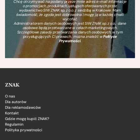
Chcę otrzymywać na podany przeze mnie adres e-mail informacje
o promocjach, produktach, usługach oferowanych przez
wydawnictwo SIW ZNAK sp. z o.o. z siedzibą w Krakowie. Mam
świadomość, że zgoda jest dobrowolna i mogę ją w każdej chwili
wycofać.
Administratorem danych osobowych jest SIW ZNAK sp. z o.o., dane
osobowe będą przetwarzane w celach marketingowych.
Szczegółowe zasady przetwarzania danych osobowych, w tym
przysługujących Ci prawach, można znaleźć w
Polityce
Prywatności
.
ZNAK
O nas
Dla autorów
Dla reklamodawców
Kontakt
Gdzie mogę kupić ZNAK?
Regulamin
Polityka prywatności