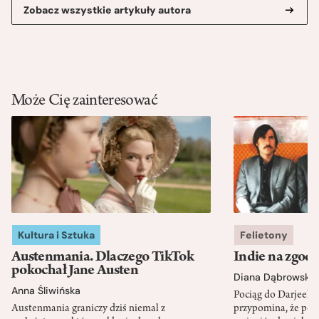
Zobacz wszystkie artykuły autora
Może Cię zainteresować
Kultura i Sztuka
Felietony
Austenmania. Dlaczego TikTok
Indie na zgod
pokochał Jane Austen
Diana Dąbrowska
Anna Śliwińska
Pociąg do Darjeeli
Austenmania graniczy dziś niemal z
przypomina, że po