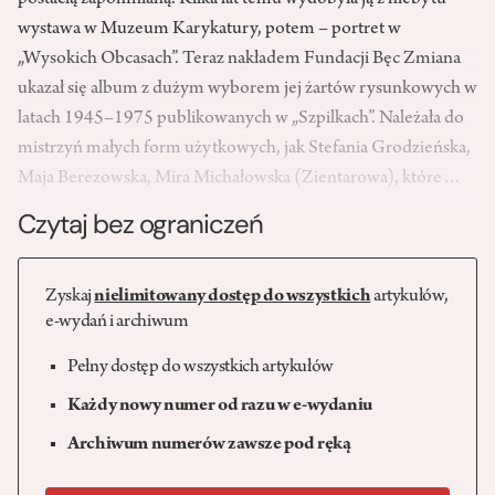
postacią zapomnianą. Kilka lat temu wydobyła ją z niebytu
wystawa w Muzeum Karykatury, potem – portret w
„Wysokich Obcasach”. Teraz nakładem Fundacji Bęc Zmiana
ukazał się album z dużym wyborem jej żartów rysunkowych w
latach 1945–1975 publikowanych w „Szpilkach”. Należała do
mistrzyń małych form użytkowych, jak Stefania Grodzieńska,
Maja Berezowska, Mira Michałowska (Zientarowa), które…
Czytaj bez ograniczeń
Zyskaj
nielimitowany dostęp do wszystkich
artykułów,
e-wydań i archiwum
Pełny dostęp do wszystkich artykułów
Każdy nowy numer od razu w e-wydaniu
Archiwum numerów zawsze pod ręką