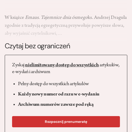
W książce
Emaus. Tajemnice dnia ósmego
ks. Andrzej Draguła
zgodnie z tradycją egzegetyczną przywołuje powyższe słowa,
aby wyjaśnić czytelnikowi,…
Czytaj bez ograniczeń
Zyskaj
nielimitowany dostęp do wszystkich
artykułów,
e-wydań i archiwum
Pełny dostęp do wszystkich artykułów
Każdy nowy numer od razu w e-wydaniu
Archiwum numerów zawsze pod ręką
Rozpocznij prenumeratę