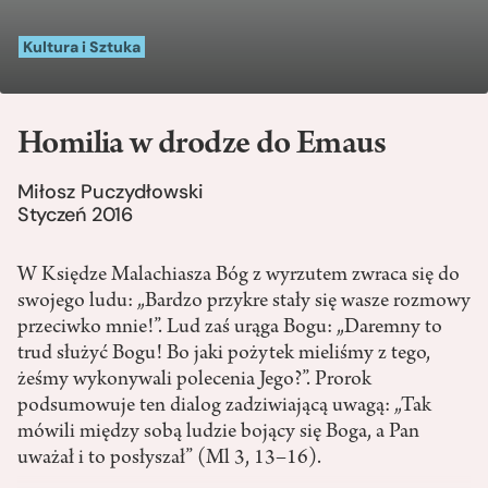
Kultura i Sztuka
Homilia w drodze do Emaus
Miłosz Puczydłowski
Styczeń 2016
W Księdze Malachiasza Bóg z wyrzutem zwraca się do
swojego ludu: „Bardzo przykre stały się wasze rozmowy
przeciwko mnie!”. Lud zaś urąga Bogu: „Daremny to
trud służyć Bogu! Bo jaki pożytek mieliśmy z tego,
żeśmy wykonywali polecenia Jego?”. Prorok
podsumowuje ten dialog zadziwiającą uwagą: „Tak
mówili między sobą ludzie bojący się Boga, a Pan
uważał i to posłyszał” (Ml 3, 13–16).