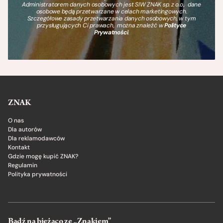
Administratorem danych osobowych jest SIW ZNAK sp. z o.o., dane
osobowe będą przetwarzane w celach marketingowych.
Szczegółowe zasady przetwarzania danych osobowych, w tym
przysługujących Ci prawach, można znaleźć w
Polityce
Prywatności
.
ZNAK
O nas
Dla autorów
Dla reklamodawców
Kontakt
Gdzie mogę kupić ZNAK?
Regulamin
Polityka prywatności
Bądź na bieżąco ze „Znakiem”