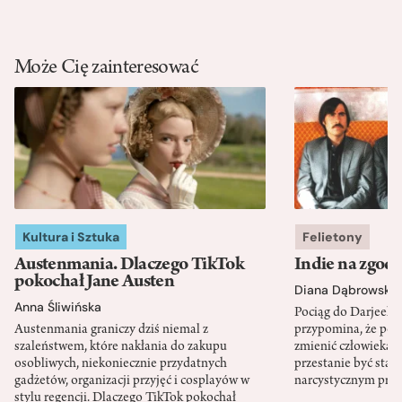
Może Cię zainteresować
Kultura i Sztuka
Felietony
Austenmania. Dlaczego TikTok
Indie na zgod
pokochał Jane Austen
Diana Dąbrowska
Anna Śliwińska
Pociąg do Darjeeli
Austenmania graniczy dziś niemal z
przypomina, że po
szaleństwem, które nakłania do zakupu
zmienić człowieka d
osobliwych, niekoniecznie przydatnych
przestanie być sta
gadżetów, organizacji przyjęć i cosplayów w
narcystycznym pro
stylu regencji. Dlaczego TikTok pokochał