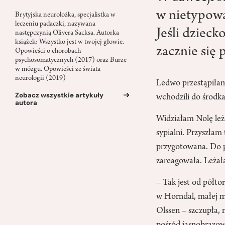
w nietypową
Brytyjska neurolożka, specjalistka w
leczeniu padaczki, nazywana
Jeśli dzieck
następczynią Olivera Sacksa. Autorka
książek: Wszystko jest w twojej głowie.
zacznie się 
Opowieści o chorobach
psychosomatycznych (2017) oraz Burze
w mózgu. Opowieści ze świata
neurologii (2019)
Ledwo przestąpiłam
Zobacz wszystkie artykuły
wchodzili do środka
autora
Widziałam Nolę leżą
sypialni. Przyszłam
przygotowana. Do po
zareagowała. Leżał
– Tak jest od półto
w Horndal, małej 
Olssen – szczupła, 