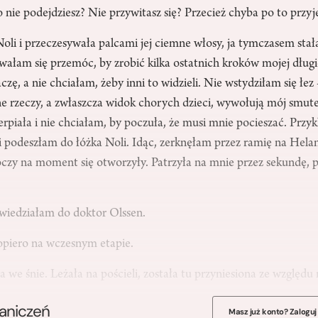
 nie podejdziesz? Nie przywitasz się? Przecież chyba po to przyj
Noli i przeczesywała palcami jej ciemne włosy, ja tymczasem sta
wałam się przemóc, by zrobić kilka ostatnich kroków mojej dług
czę, a nie chciałam, żeby inni to widzieli. Nie wstydziłam się łez
e rzeczy, a zwłaszcza widok chorych dzieci, wywołują mój smute
erpiała i nie chciałam, by poczuła, że musi mnie pocieszać. Przy
i podeszłam do łóżka Noli. Idąc, zerknęłam przez ramię na Helan
oczy na moment się otworzyły. Patrzyła na mnie przez sekundę, 
owiedziałam do doktor Olssen.
dopiero na wczesnym etapie.
 we śnie. Leżała na pościeli, została tu przyniesiona ze wzglę
raniczeń
Masz już konto? Zaloguj