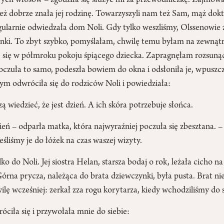
ych włosów – zgodziła się służyć mi za przewodniczkę. Zajmowa
eż dobrze znała jej rodzinę. Towarzyszyli nam też Sam, mąż dokt
egularnie odwiedzała dom Noli. Gdy tylko weszliśmy, Olssenowie
nki. To zbyt szybko, pomyślałam, chwilę temu byłam na zewnątrz
ję się w półmroku pokoju śpiącego dziecka. Zapragnęłam rozsuną
oczuła to samo, podeszła bowiem do okna i odsłoniła je, wpuszc
zym odwróciła się do rodziców Noli i powiedziała:
 wiedzieć, że jest dzień. A ich skóra potrzebuje słońca.
zień – odparła matka, która najwyraźniej poczuła się zbesztana. 
eśliśmy je do łóżek na czas waszej wizyty.
lko do Noli. Jej siostra Helan, starsza bodaj o rok, leżała cicho n
órna prycza, należąca do brata dziewczynki, była pusta. Brat ni
ę wcześniej: zerkał zza rogu korytarza, kiedy wchodziliśmy do s
ciła się i przywołała mnie do siebie: