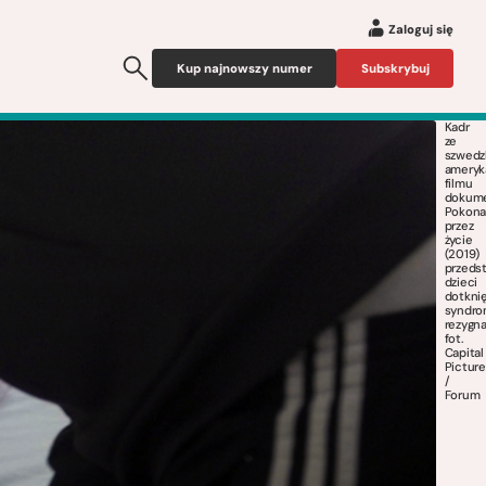
Zaloguj się
Kup najnowszy numer
Subskrybuj
Kadr
ze
szwedz
ameryk
filmu
dokume
Pokona
przez
życie
(2019)
przeds
dzieci
dotkni
syndr
rezygna
fot.
Capital
Pictur
/
Forum