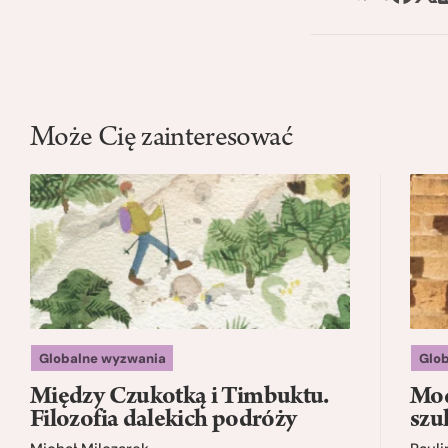
Może Cię zainteresować
Globalne wyzwania
Glo
Między Czukotką i Timbuktu.
Mod
Filozofia dalekich podróży
szu