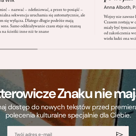
na Wilk
Anna Alboth
,
P
ieć – nazwać – zdefiniować, a przez to posiąść –
onialna sekwencja uruchamia się automatycznie, ale
Wojny nie zawsze k
em się wyłącza. Dlatego długie podróże mają
Czasem zostają w c
y sens. Samo oddziaływanie czasu staje się szansą
miały być tymczas
a na ścieżki inne niż te znane
od zakończenia wo
wielu ludzi ona wc
terowicze Znaku nie m
ymaj dostęp do nowych tekstów przed premierą, 
polecenia kulturalne specjalnie dla Ciebie.