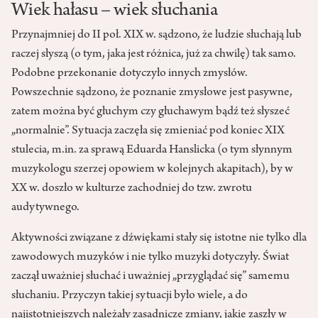
Wiek hałasu – wiek słuchania
Przynajmniej do II poł. XIX w. sądzono, że ludzie słuchają lub
raczej słyszą (o tym, jaka jest różnica, już za chwilę) tak samo.
Podobne przekonanie dotyczyło innych zmysłów.
Powszechnie sądzono, że poznanie zmysłowe jest pasywne,
zatem można być głuchym czy głuchawym bądź też słyszeć
„normalnie”. Sytuacja zaczęła się zmieniać pod koniec XIX
stulecia, m.in. za sprawą Eduarda Hanslicka (o tym słynnym
muzykologu szerzej opowiem w kolejnych akapitach), by w
XX w. doszło w kulturze zachodniej do tzw. zwrotu
audytywnego.
Aktywności związane z dźwiękami stały się istotne nie tylko dla
zawodowych muzyków i nie tylko muzyki dotyczyły. Świat
zaczął uważniej słuchać i uważniej „przyglądać się” samemu
słuchaniu. Przyczyn takiej sytuacji było wiele, a do
najistotniejszych należały zasadnicze zmiany, jakie zaszły w