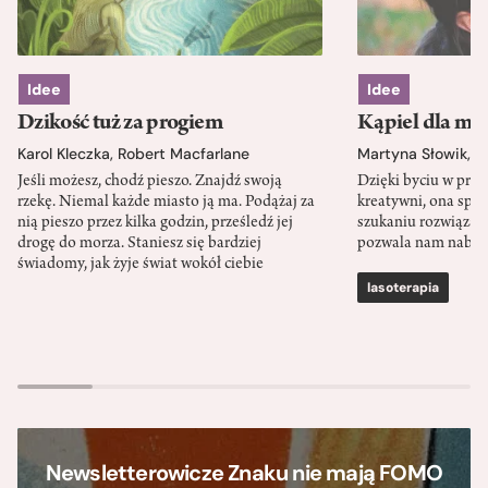
Idee
Idee
Dzikość tuż za progiem
Kąpiel dla mó
Karol Kleczka
,
Robert Macfarlane
Martyna Słowik
,
J
Jeśli możesz, chodź pieszo. Znajdź swoją
Dzięki byciu w przy
rzekę. Niemal każde miasto ją ma. Podążaj za
kreatywni, ona spr
nią pieszo przez kilka godzin, prześledź jej
szukaniu rozwiązań
drogę do morza. Staniesz się bardziej
pozwala nam nabra
świadomy, jak żyje świat wokół ciebie
lasoterapia
Newsletterowicze Znaku nie mają FOMO