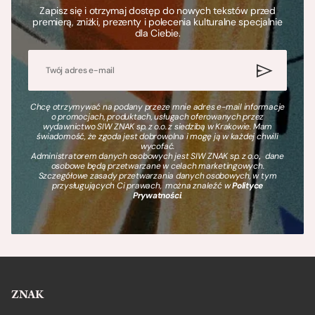
Zapisz się i otrzymaj dostęp do nowych tekstów przed
premierą, zniżki, prezenty i polecenia kulturalne specjalnie
dla Ciebie.
Chcę otrzymywać na podany przeze mnie adres e-mail informacje
o promocjach, produktach, usługach oferowanych przez
wydawnictwo SIW ZNAK sp. z o.o. z siedzibą w Krakowie. Mam
świadomość, że zgoda jest dobrowolna i mogę ją w każdej chwili
wycofać.
Administratorem danych osobowych jest SIW ZNAK sp. z o.o., dane
osobowe będą przetwarzane w celach marketingowych.
Szczegółowe zasady przetwarzania danych osobowych, w tym
przysługujących Ci prawach, można znaleźć w
Polityce
Prywatności
.
ZNAK