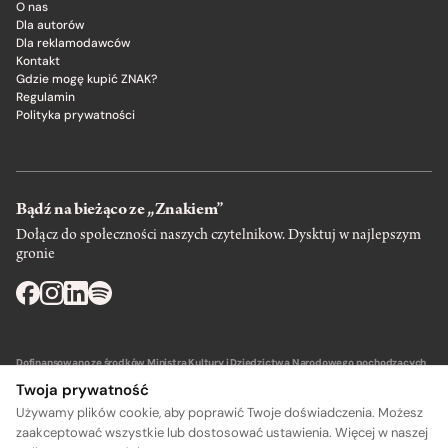
O nas
Dla autorów
Dla reklamodawców
Kontakt
Gdzie mogę kupić ZNAK?
Regulamin
Polityka prywatności
Bądź na bieżąco ze „Znakiem”
Dołącz do społeczności naszych czytelnikow. Dysktuj w najlepszym
gronie
Dofinansowano ze środków Ministra Kultury i Dziedzictwa Narodowego pochodzących
z Funduszu Promocji Kultury – państwowego funduszu celowego.
Twoja prywatność
Używamy plików cookie, aby poprawić Twoje doświadczenia. Możesz
zaakceptować wszystkie lub dostosować ustawienia. Więcej w naszej