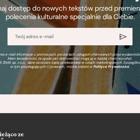
ymaj dostęp do nowych tekstów przed premierą, 
polecenia kulturalne specjalnie dla Ciebie.
s e-mail informacje o promocjach, produktach, usługach oferowanych przez wydawnictwo
Mam świadomość, że zgoda jest dobrowolna i mogę ją w każdej chwili wycofać.
 ZNAK sp. z o.o., dane osobowe będą przetwarzane w celach marketingowych. Szczegół
w tym przysługujących Ci prawach, można znaleźć w
Polityce Prywatności
.
ieżąco ze