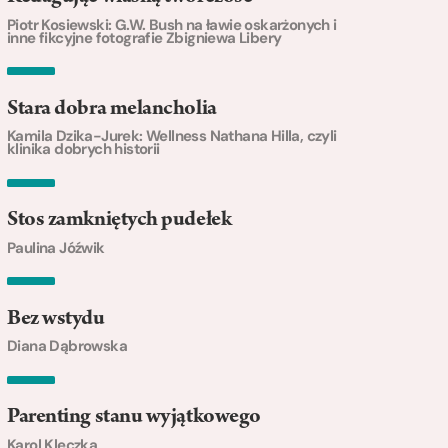
Piotr Kosiewski: G.W. Bush na ławie oskarżonych i
inne fikcyjne fotografie Zbigniewa Libery
Stara dobra melancholia
Kamila Dzika-Jurek: Wellness Nathana Hilla, czyli
klinika dobrych historii
Stos zamkniętych pudełek
Paulina Jóźwik
Bez wstydu
Diana Dąbrowska
Parenting stanu wyjątkowego
Karol Kleczka