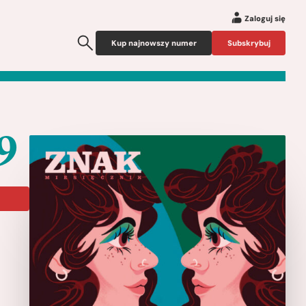
Zaloguj się
Kup najnowszy numer
Subskrybuj
9