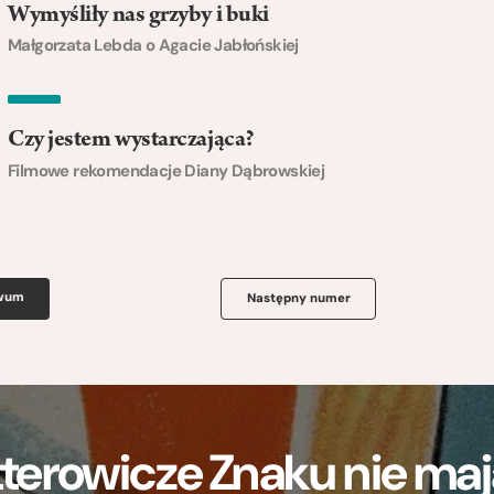
Wymyśliły nas grzyby i buki
Małgorzata Lebda o Agacie Jabłońskiej
Czy jestem wystarczająca?
Filmowe rekomendacje Diany Dąbrowskiej
iwum
Następny numer
terowicze Znaku nie m