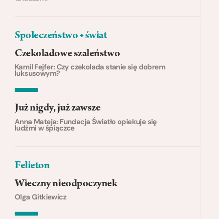
Społeczeństwo ◆ świat
Czekoladowe szaleństwo
Kamil Fejfer: Czy czekolada stanie się dobrem
luksusowym?
Już nigdy, już zawsze
Anna Mateja: Fundacja Światło opiekuje się
ludźmi w śpiączce
Felieton
Wieczny nieodpoczynek
Olga Gitkiewicz