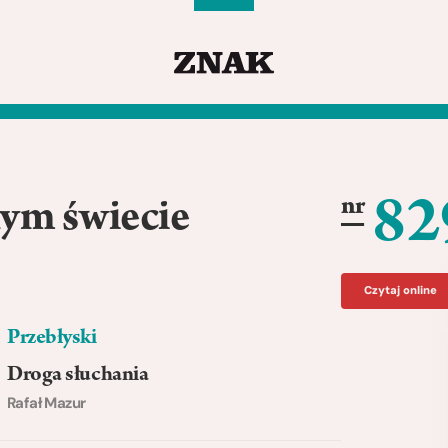
82
nr
nym świecie
Czytaj online
Przebłyski
Droga słuchania
Rafał Mazur