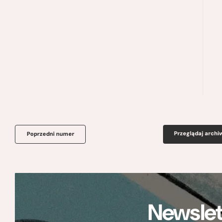
Przeglądaj arch
Poprzedni numer
Newslet