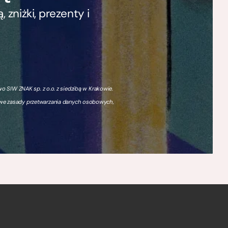
zniżki, prezenty i
 SIW ZNAK sp. z o.o. z siedzibą w Krakowie.
owe zasady przetwarzania danych osobowych,