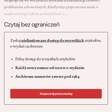
znajduje się we wszystkich systemach klasyfikacji chorób i
problemów zdrowotnych. Kiedy więc poproszono mnie o
napisanie tego tekstu, pomyślałam: a…
Czytaj bez ograniczeń
Zyskaj
nielimitowany dostęp do wszystkich
artykułów,
e-wydań i archiwum
Pełny dostęp do wszystkich artykułów
Każdy nowy numer od razu w e-wydaniu
Archiwum numerów zawsze pod ręką
Rozpocznij prenumeratę