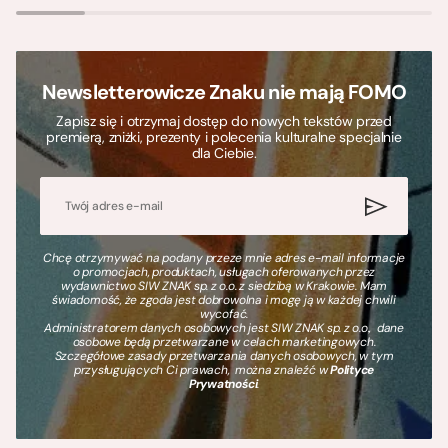
Newsletterowicze Znaku nie mają FOMO
Zapisz się i otrzymaj dostęp do nowych tekstów przed
premierą, zniżki, prezenty i polecenia kulturalne specjalnie
dla Ciebie.
Chcę otrzymywać na podany przeze mnie adres e-mail informacje
o promocjach, produktach, usługach oferowanych przez
wydawnictwo SIW ZNAK sp. z o.o. z siedzibą w Krakowie. Mam
świadomość, że zgoda jest dobrowolna i mogę ją w każdej chwili
wycofać.
Administratorem danych osobowych jest SIW ZNAK sp. z o.o., dane
osobowe będą przetwarzane w celach marketingowych.
Szczegółowe zasady przetwarzania danych osobowych, w tym
przysługujących Ci prawach, można znaleźć w
Polityce
Prywatności
.