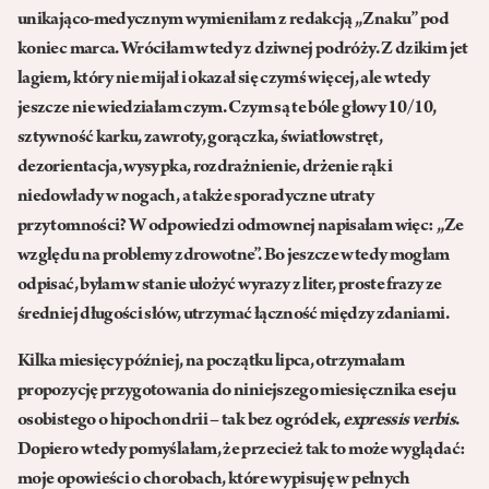
unikająco-medycznym wymieniłam z redakcją „Znaku” pod
koniec marca. Wróciłam wtedy z dziwnej podróży. Z dzikim jet
lagiem, który nie mijał i okazał się czymś więcej, ale wtedy
jeszcze nie wiedziałam czym. Czym są te bóle głowy 10/10,
sztywność karku, zawroty, gorączka, światłowstręt,
dezorientacja, wysypka, rozdrażnienie, drżenie rąk i
niedowłady w nogach, a także sporadyczne utraty
przytomności? W odpowiedzi odmownej napisałam więc: „Ze
względu na problemy zdrowotne”. Bo jeszcze wtedy mogłam
odpisać, byłam w stanie ułożyć wyrazy z liter, proste frazy ze
średniej długości słów, utrzymać łączność między zdaniami.
Kilka miesięcy później, na początku lipca, otrzymałam
propozycję przygotowania do niniejszego miesięcznika eseju
osobistego o hipochondrii – tak bez ogródek,
expressis verbis
.
Dopiero wtedy pomyślałam, że przecież tak to może wyglądać:
moje opowieści o chorobach, które wypisuję w pełnych