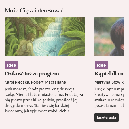
Może Cię zainteresować
Idee
Idee
Dzikość tuż za progiem
Kąpiel dla mó
Karol Kleczka
,
Robert Macfarlane
Martyna Słowik
,
J
Jeśli możesz, chodź pieszo. Znajdź swoją
Dzięki byciu w przy
rzekę. Niemal każde miasto ją ma. Podążaj za
kreatywni, ona spr
nią pieszo przez kilka godzin, prześledź jej
szukaniu rozwiązań
drogę do morza. Staniesz się bardziej
pozwala nam nabra
świadomy, jak żyje świat wokół ciebie
lasoterapia