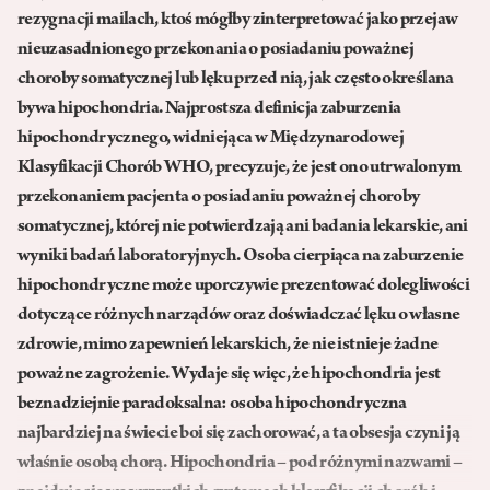
rezygnacji mailach, ktoś mógłby zinterpretować jako przejaw
nieuzasadnionego przekonania o posiadaniu poważnej
choroby somatycznej lub lęku przed nią, jak często określana
bywa hipochondria. Najprostsza definicja zaburzenia
hipochondrycznego, widniejąca w Międzynarodowej
Klasyfikacji Chorób WHO, precyzuje, że jest ono utrwalonym
przekonaniem pacjenta o posiadaniu poważnej choroby
somatycznej, której nie potwierdzają ani badania lekarskie, ani
wyniki badań laboratoryjnych. Osoba cierpiąca na zaburzenie
hipochondryczne może uporczywie prezentować dolegliwości
dotyczące różnych narządów oraz doświadczać lęku o własne
zdrowie, mimo zapewnień lekarskich, że nie istnieje żadne
poważne zagrożenie. Wydaje się więc, że hipochondria jest
beznadziejnie paradoksalna: osoba hipochondryczna
najbardziej na świecie boi się zachorować, a ta obsesja czyni ją
właśnie osobą chorą. Hipochondria – pod różnymi nazwami –