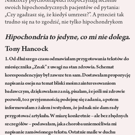
Niektórzy psychoterapeuci rozpoczynają leczenie
swoich hipochondrycznych pacjentów od pytania:
„Czy zgadzasz się, że kiedyś umrzesz?”. A przecież tak
trudno się na to zgodzić, nie tylko hipochondrykom
Hipochondria to jedyne, co mi nie dolega.
Tony Hancock
1. Od dłuższego czasu odmawiałam przygotowania tekstów do
miesięcznika „Znak” z uwagi na stan zdrowia. Schemat
korespondencyjny był zawsze ten sam. Dostawałam propozycję
napisania eseju na temat bliski moim zainteresowaniom
badawczym, dziękowałam za nią, pisałam, że jeśli mi zdrowie
pozwoli, to z przyjemnością podejmę się zadania, a potem
informowałam z żalem i wstydem, że jednak nie dam rady
przygotować artykułu. W miarę konkretnie – ale bez zbędnych
szczegółów – podawałam, jaka choroba uniemożliwia mi
napisanie zamówionego tekstu. Ostatnie maile w duchu