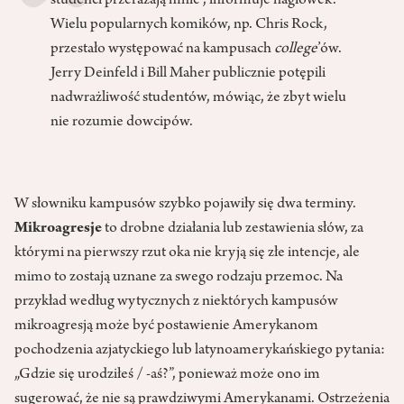
studenci przerażają mnie”, informuje nagłówek.
Wielu popularnych komików, np. Chris Rock,
przestało występować na kampusach
college
’ów.
Jerry Deinfeld i Bill Maher publicznie potępili
nadwrażliwość studentów, mówiąc, że zbyt wielu
nie rozumie dowcipów.
W słowniku kampusów szybko pojawiły się dwa terminy.
Mikroagresje
to drobne działania lub zestawienia słów, za
którymi na pierwszy rzut oka nie kryją się złe intencje, ale
mimo to zostają uznane za swego rodzaju przemoc. Na
przykład według wytycznych z niektórych kampusów
mikroagresją może być postawienie Amerykanom
pochodzenia azjatyckiego lub latynoamerykańskiego pytania:
„Gdzie się urodziłeś / -aś?”, ponieważ może ono im
sugerować, że nie są prawdziwymi Amerykanami. Ostrzeżenia