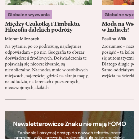
Globalne wyzwania
Globalne wyzw
Między Czukotką i Timbuktu.
Moda na Wsch
Filozofia dalekich podróży
w Indiach?
Michał Milczarek
Paulina Wilk
Na pytanie, po co podróżuję, najchętniej
Zrozumieć – nazwać 
odpowiadam – po nic. Geografia to obszar
posiąść – ta kolon
doświadczeń źródłowych. Doświadczenia te
się automatycznie, a
pojawiają się nieoczekiwanie, są
Dlatego długie podr
nieobliczalne. Nachodzą mnie w osobliwych
Samo oddziaływanie 
miejscach, najczęściej gdzieś na skraju mapy,
wejścia na ścieżki i
na odludziu, na terenach opuszczonych,
nieoswojonych, dzikich
Newsletterowicze Znaku nie mają FOMO
Zapisz się i otrzymaj dostęp do nowych tekstów przed
premierą, zniżki, prezenty i polecenia kulturalne specjalnie