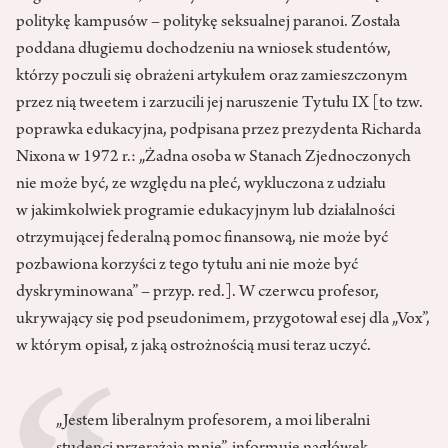
politykę kampusów – politykę seksualnej paranoi. Została
poddana długiemu dochodzeniu na wniosek studentów,
którzy poczuli się obrażeni artykułem oraz zamieszczonym
przez nią tweetem i zarzucili jej naruszenie Tytułu IX [to tzw.
poprawka edukacyjna, podpisana przez prezydenta Richarda
Nixona w 1972 r.: „Żadna osoba w Stanach Zjednoczonych
nie może być, ze względu na płeć, wykluczona z udziału
w jakimkolwiek programie edukacyjnym lub działalności
otrzymującej federalną pomoc finansową, nie może być
pozbawiona korzyści z tego tytułu ani nie może być
dyskryminowana” – przyp. red.]. W czerwcu profesor,
ukrywający się pod pseudonimem, przygotował esej dla „Vox”,
w którym opisał, z jaką ostrożnością musi teraz uczyć.
„Jestem liberalnym profesorem, a moi liberalni