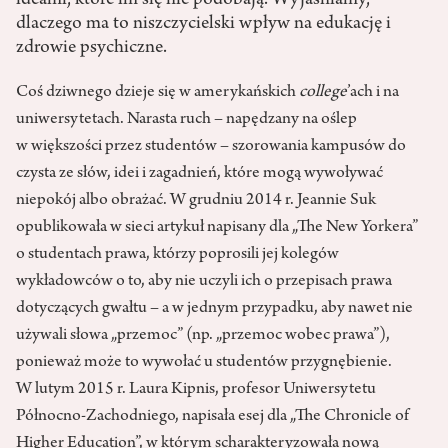
dlaczego ma to niszczycielski wpływ na edukację i
zdrowie psychiczne.
Coś dziwnego dzieje się w amerykańskich
college
’ach i na
uniwersytetach. Narasta ruch – napędzany na oślep
w większości przez studentów – szorowania kampusów do
czysta ze słów, idei i zagadnień, które mogą wywoływać
niepokój albo obrażać. W grudniu 2014 r. Jeannie Suk
opublikowała w sieci artykuł napisany dla „The New Yorkera”
o studentach prawa, którzy poprosili jej kolegów
wykładowców o to, aby nie uczyli ich o przepisach prawa
dotyczących gwałtu – a w jednym przypadku, aby nawet nie
używali słowa „przemoc” (np. „przemoc wobec prawa”),
ponieważ może to wywołać u studentów przygnębienie.
W lutym 2015 r. Laura Kipnis, profesor Uniwersytetu
Północno-Zachodniego, napisała esej dla „The Chronicle of
Higher Education”, w którym scharakteryzowała nową