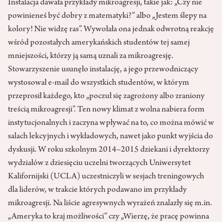
Instalacja dawała przykłady mikroagresji, takie jak: „Czy nie
powinieneś być dobry z matematyki?” albo „Jestem ślepy na
kolory! Nie widzę ras”. Wywołała ona jednak odwrotną reakcję
wśród pozostałych amerykańskich studentów tej samej
mniejszości, którzy ją samą uznali za mikroagresję.
Stowarzyszenie usunęło instalację, a jego przewodniczący
wystosował e-mail do wszystkich studentów, w którym
przeprosił każdego, kto „poczuł się zagrożony albo zraniony
treścią mikroagresji”. Ten nowy klimat z wolna nabiera form
instytucjonalnych i zaczyna wpływać na to, co można mówić w
salach lekcyjnych i wykładowych, nawet jako punkt wyjścia do
dyskusji. W roku szkolnym 2014–2015 dziekani i dyrektorzy
wydziałów z dziesięciu uczelni tworzących Uniwersytet
Kalifornijski (UCLA) uczestniczyli w sesjach treningowych
dla liderów, w trakcie których podawano im przykłady
mikroagresji. Na liście agresywnych wyrażeń znalazły się m.in.
„Ameryka to kraj możliwości” czy „Wierzę, że pracę powinna