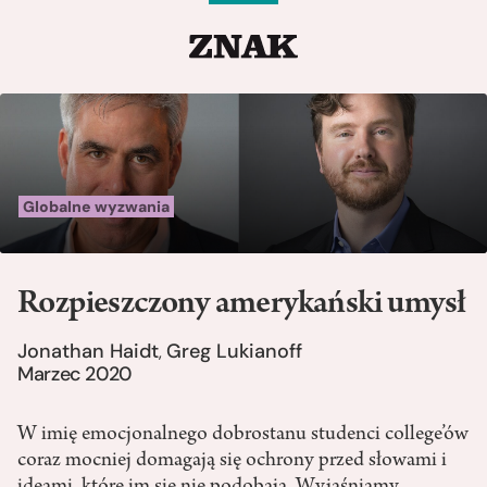
Globalne wyzwania
Rozpieszczony amerykański umysł
Jonathan Haidt
Greg Lukianoff
,
Marzec 2020
W imię emocjonalnego dobrostanu studenci college’ów
coraz mocniej domagają się ochrony przed słowami i
ideami, które im się nie podobają. Wyjaśniamy,