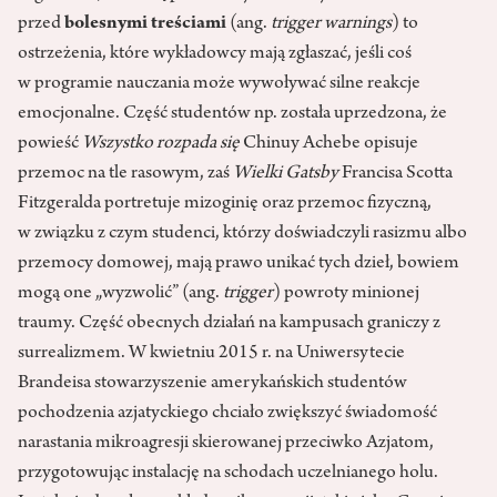
przed
bolesnymi treściami
(ang.
trigger warnings
) to
ostrzeżenia, które wykładowcy mają zgłaszać, jeśli coś
w programie nauczania może wywoływać silne reakcje
emocjonalne. Część studentów np. została uprzedzona, że
powieść
Wszystko rozpada się
Chinuy Achebe opisuje
przemoc na tle rasowym, zaś
Wielki Gatsby
Francisa Scotta
Fitzgeralda portretuje mizoginię oraz przemoc fizyczną,
w związku z czym studenci, którzy doświadczyli rasizmu albo
przemocy domowej, mają prawo unikać tych dzieł, bowiem
mogą one „wyzwolić” (ang.
trigger
) powroty minionej
traumy. Część obecnych działań na kampusach graniczy z
surrealizmem. W kwietniu 2015 r. na Uniwersytecie
Brandeisa stowarzyszenie amerykańskich studentów
pochodzenia azjatyckiego chciało zwiększyć świadomość
narastania mikroagresji skierowanej przeciwko Azjatom,
przygotowując instalację na schodach uczelnianego holu.