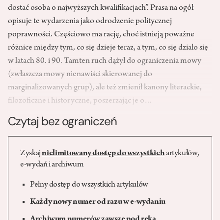
dostać osoba o najwyższych kwalifikacjach”. Prasa na ogół
opisuje te wydarzenia jako odrodzenie politycznej
poprawności. Częściowo ma rację, choć istnieją poważne
różnice między tym, co się dzieje teraz, a tym, co się działo się
w latach 80. i 90. Tamten ruch dążył do ograniczenia mowy
(zwłaszcza mowy nienawiści skierowanej do
marginalizowanych grup), ale też zmienił kanony literackie,
filozoficzne i historyczne, poszerzając je o…
Czytaj bez ograniczeń
Zyskaj
nielimitowany dostęp do wszystkich
artykułów,
e-wydań i archiwum
Pełny dostęp do wszystkich artykułów
Każdy nowy numer od razu w e-wydaniu
Archiwum numerów zawsze pod ręką