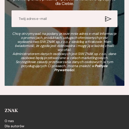
dla Ciebie.
Chcę otrzymywać na podany przeze mnie adres e-mail informacje
o promocjach, produktach, usługach oferowanych przez
wydawnictwo SIW ZNAK sp. z o.o. z siedzibą w Krakowie. Mam
świadomość, że zgoda jest dobrowolna i mogę ją w każdej chwili
wycofać.
Administratorem danych osobowych jest SIW ZNAK sp. z o.o., dane
osobowe będą przetwarzane w celach marketingowych.
Szczegółowe zasady przetwarzania danych osobowych, w tym
przysługujących Ci prawach, można znaleźć w
Polityce
Prywatności
.
ZNAK
O nas
Dla autorów