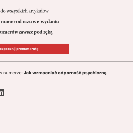
 do wszystkich artykułów
numer od razu w e-wydaniu
umerów zawsze pod ręką
ozpocznij prenumeratę
ę w numerze:
Jak wzmacniać odporność psychiczną