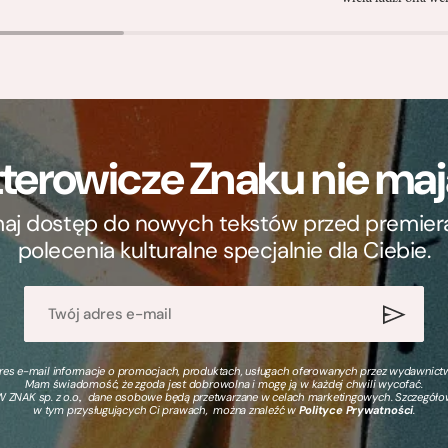
terowicze Znaku nie m
ymaj dostęp do nowych tekstów przed premierą, 
polecenia kulturalne specjalnie dla Ciebie.
s e-mail informacje o promocjach, produktach, usługach oferowanych przez wydawnictwo
Mam świadomość, że zgoda jest dobrowolna i mogę ją w każdej chwili wycofać.
 ZNAK sp. z o.o., dane osobowe będą przetwarzane w celach marketingowych. Szczegół
w tym przysługujących Ci prawach, można znaleźć w
Polityce Prywatności
.