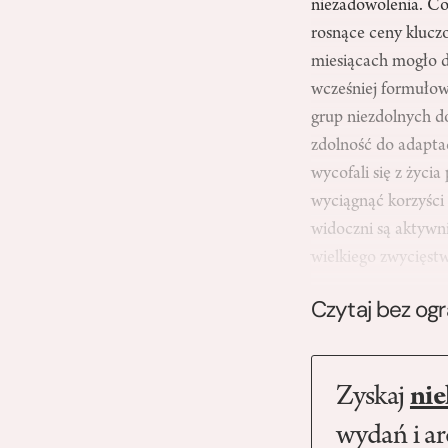
niezadowolenia. Co 
rosnące ceny kluczo
miesiącach mogło d
wcześniej formułow
grup niezdolnych d
zdolność do adaptac
wycofali się z życi
wyciągnąć korzyści 
widoczni są aktywni
wielkiego zwycięst
Czytaj bez og
Zyskaj
nie
wydań i a