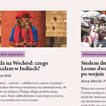
balne wyzwania
Globalne wyzw
a na Wschód: czego
Siedem dni
kałam w Indiach?
Leone dwad
po wojnie
na Wilk
Anna Alboth
,
P
ieć – nazwać – zdefiniować, a przez to posiąść –
onialna sekwencja uruchamia się automatycznie, ale
Wojny nie zawsze k
em się wyłącza. Dlatego długie podróże mają
Czasem zostają w c
y sens. Samo oddziaływanie czasu staje się szansą
miały być tymczas
a na ścieżki inne niż te znane
od zakończenia wo
wielu ludzi ona wc