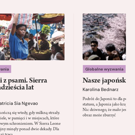
ania
Globalne wyzwania
 z psami. Sierra
Nasze japońskie f
zieścia lat
Karolina Bednarz
Podróż do Japonii to dla polskie
atricia Sia Ngevao
statusu, a Japonia jako kraj stał
Nic dziwnego, że mało jest mie
ończą się wtedy, gdy milkną strzały.
obraz może zburzyć
iele, w pamięci i w miejscach, które
owym schronieniem. W Sierra Leone
jny minęły ponad dwie dekady. Dla
iąż trwa