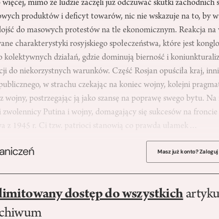
więcej, mimo że ludzie zaczęli już odczuwać skutki zachodnich 
wych produktów i deficyt towarów, nic nie wskazuje na to, by w
ojść do masowych protestów na tle ekonomicznym. Reakcja na 
ane charakterystyki rosyjskiego społeczeństwa, które jest kon
o kolektywnych działań, gdzie dominują bierność i koniunktural
ji do niekorzystnych warunków. Część Rosjan opuściła kraj, inni
a publicznego, w strachu czekając na koniec wojny, kolejni pragm
z wojny, postrzegając ją jako szansę na poprawę swego bytu. Na 
 zwolennicy Putina i wojny, domagający się sukcesów na froncie
wa z 1945 r. Ci tzw. patrioci stanowią co prawda ułamek…
raniczeń
Masz już konto? Zaloguj
limitowany dostęp do wszystkich
artyku
rchiwum