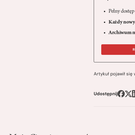
Pełny dostęp
Każdy nowy 
Archiwum n
R
Artykuł pojawił si
Udostępnij