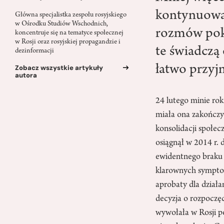
kontynuowan
Główna specjalistka zespołu rosyjskiego
w Ośrodku Studiów Wschodnich,
rozmów poko
koncentruje się na tematyce społecznej
w Rosji oraz rosyjskiej propagandzie i
te świadczą 
dezinformacji
łatwo przyj
Zobacz wszystkie artykuły
autora
24 lutego minie ro
miała ona zakończy
konsolidacji społe
osiągnął w 2014 r. 
ewidentnego braku 
klarownych symptom
aprobaty dla działa
decyzja o rozpoczęc
wywołała w Rosji po