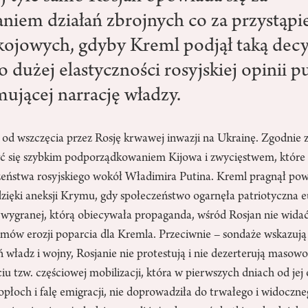
iem działań zbrojnych co za przystąp
jowych, gdyby Kreml podjął taką decy
o dużej elastyczności rosyjskiej opinii p
mującej narrację władzy.
k od wszczęcia przez Rosję krwawej inwazji na Ukrainę. Zgodnie
ć się szybkim podporządkowaniem Kijowa i zwycięstwem, które
czeństwa rosyjskiego wokół Władimira Putina. Kreml pragnął pow
dzięki aneksji Krymu, gdy społeczeństwo ogarnęła patriotyczna 
wygranej, którą obiecywała propaganda, wśród Rosjan nie wida
ów erozji poparcia dla Kremla. Przeciwnie – sondaże wskazują
ń władz i wojny, Rosjanie nie protestują i nie dezerterują masow
iu tzw. częściowej mobilizacji, która w pierwszych dniach od jej
płoch i falę emigracji, nie doprowadziła do trwałego i widoczn