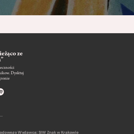
ieżąco ze
m”
eczności
nikow. Dysktuj
gronie
arodowego
Wydawca: SIW Znak w Krakowie