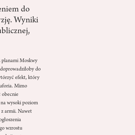
ieniem do
zję. Wyniki
ublicznej,
 z planami Moskwy
 doprowadziłoby do
tórzyć efekt, który
euforia. Mimo
ć obecnie
 na wysoki poziom
o z armii. Nawet
 ogłoszenia
ego wzrostu