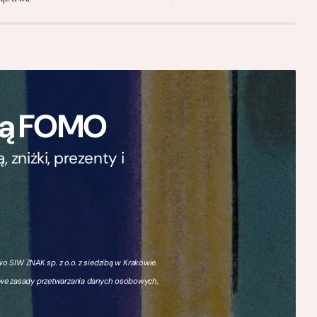
ają FOMO
zniżki, prezenty i
 SIW ZNAK sp. z o.o. z siedzibą w Krakowie.
owe zasady przetwarzania danych osobowych,