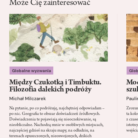
Może Cię zainteresować
Globalne wyzwania
Glo
Między Czukotką i Timbuktu.
Mod
Filozofia dalekich podróży
szu
Michał Milczarek
Pauli
Na pytanie, po co podróżuję, najchętniej odpowiadam –
Zrozum
po nic. Geografia to obszar doświadczeń źródłowych.
ta kol
Doświadczenia te pojawiają się nieoczekiwanie, są
z czas
nieobliczalne. Nachodzą mnie w osobliwych miejscach,
istotn
najczęściej gdzieś na skraju mapy, na odludziu, na
wejści
terenach opuszczonych, nieoswojonych, dzikich