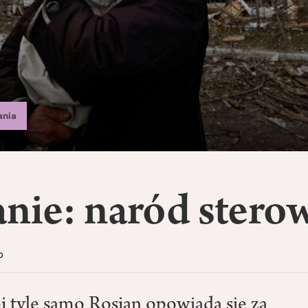
ania
anie: naród stero
o
j tyle samo Rosjan opowiada się za