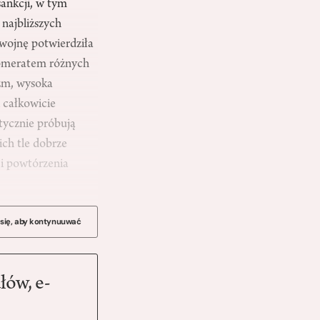
sankcji, w tym
 najbliższych
wojnę potwierdziła
glomeratem różnych
izm, wysoka
 całkowicie
atycznie próbują
ich tle dobrze
 i powtórzenia
 się, aby kontynuuwać
łów, e-