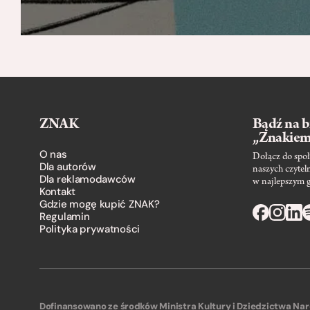
ZNAK
Bądź na b
„Znakie
O nas
Dołącz do społ
Dla autorów
naszych czytel
Dla reklamodawców
w najlepszym 
Kontakt
Gdzie mogę kupić ZNAK?
Regulamin
Polityka prywatności
Dofinansowano ze środków Ministra Kultury i Dziedzictwa N