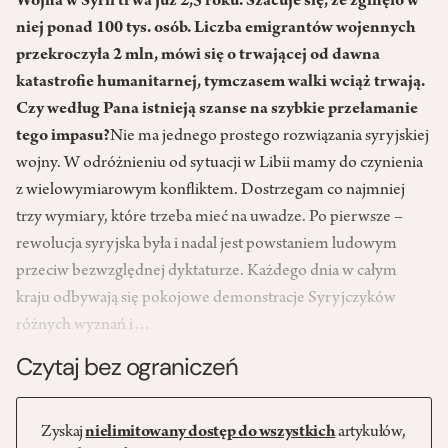
Wojna w Syrii trwa już 2,5 roku. Szacuje się, że zginęło w
niej ponad 100 tys. osób. Liczba emigrantów wojennych
przekroczyła 2 mln, mówi się o trwającej od dawna
katastrofie humanitarnej, tymczasem walki wciąż trwają.
Czy według Pana istnieją szanse na szybkie przełamanie
tego impasu?
Nie ma jednego prostego rozwiązania syryjskiej
wojny. W odróżnieniu od sytuacji w Libii mamy do czynienia
z wielowymiarowym konfliktem. Dostrzegam co najmniej
trzy wymiary, które trzeba mieć na uwadze. Po pierwsze –
rewolucja syryjska była i nadal jest powstaniem ludowym
przeciw bezwzględnej dyktaturze. Każdego dnia w całym
kraju odbywają się pokojowe demonstracje Syryjczyków
różnych wyznań i…
Czytaj bez ograniczeń
Zyskaj
nielimitowany dostęp do wszystkich
artykułów,