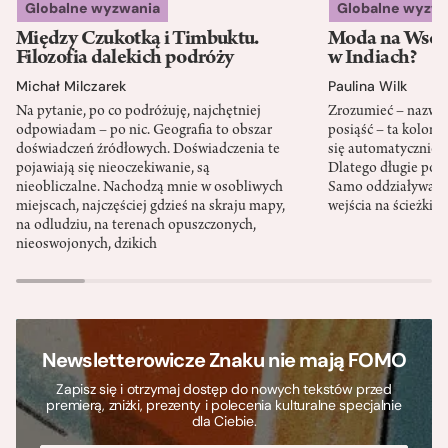
Globalne wyzwania
Globalne wyzw
Między Czukotką i Timbuktu.
Moda na Wsch
Filozofia dalekich podróży
w Indiach?
Michał Milczarek
Paulina Wilk
Na pytanie, po co podróżuję, najchętniej
Zrozumieć – nazwać 
odpowiadam – po nic. Geografia to obszar
posiąść – ta kolon
doświadczeń źródłowych. Doświadczenia te
się automatycznie, a
pojawiają się nieoczekiwanie, są
Dlatego długie podr
nieobliczalne. Nachodzą mnie w osobliwych
Samo oddziaływanie 
miejscach, najczęściej gdzieś na skraju mapy,
wejścia na ścieżki i
na odludziu, na terenach opuszczonych,
nieoswojonych, dzikich
Newsletterowicze Znaku nie mają FOMO
Zapisz się i otrzymaj dostęp do nowych tekstów przed
premierą, zniżki, prezenty i polecenia kulturalne specjalnie
dla Ciebie.