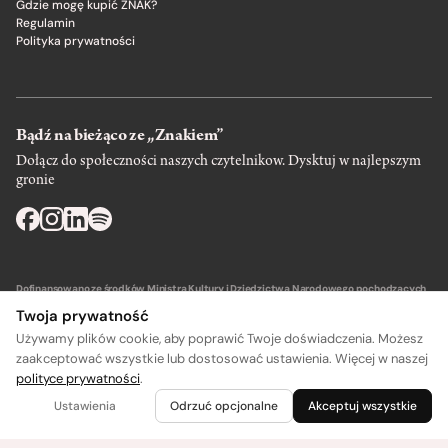
Gdzie mogę kupić ZNAK?
Regulamin
Polityka prywatności
Bądź na bieżąco ze „Znakiem”
Dołącz do społeczności naszych czytelnikow. Dysktuj w najlepszym
gronie
Dofinansowano ze środków Ministra Kultury i Dziedzictwa Narodowego pochodzących
z Funduszu Promocji Kultury – państwowego funduszu celowego.
Twoja prywatność
Używamy plików cookie, aby poprawić Twoje doświadczenia. Możesz
zaakceptować wszystkie lub dostosować ustawienia. Więcej w naszej
polityce prywatności
.
A
A
Wydawca: SIW Znak w Krakowie
Ustawienia
Odrzuć opcjonalne
Akceptuj wszystkie