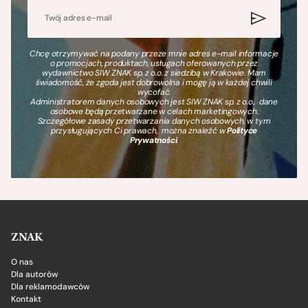
Chcę otrzymywać na podany przeze mnie adres e-mail informacje
o promocjach, produktach, usługach oferowanych przez
wydawnictwo SIW ZNAK sp. z o.o. z siedzibą w Krakowie. Mam
świadomość, że zgoda jest dobrowolna i mogę ją w każdej chwili
wycofać.
Administratorem danych osobowych jest SIW ZNAK sp. z o.o., dane
osobowe będą przetwarzane w celach marketingowych.
Szczegółowe zasady przetwarzania danych osobowych, w tym
przysługujących Ci prawach, można znaleźć w
Polityce
Prywatności
.
ZNAK
O nas
Dla autorów
Dla reklamodawców
Kontakt