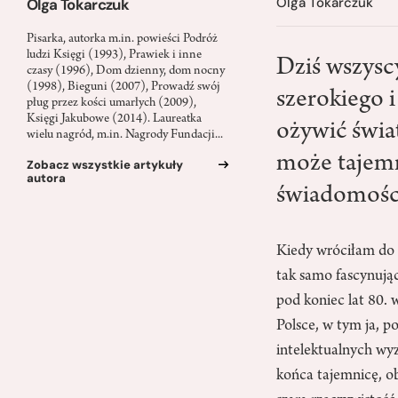
Olga Tokarczuk
Olga Tokarczuk
Pisarka, autorka m.in. powieści Podróż
ludzi Księgi (1993), Prawiek i inne
Dziś wszysc
czasy (1996), Dom dzienny, dom nocny
(1998), Bieguni (2007), Prowadź swój
szerokiego 
pług przez kości umarłych (2009),
Księgi Jakubowe (2014). Laureatka
ożywić świat
wielu nagród, m.in. Nagrody Fundacji...
może tajemn
Zobacz wszystkie artykuły
autora
świadomości
Kiedy wróciłam d
tak samo fascynując
pod koniec lat 80. 
Polsce, w tym ja, 
intelektualnych w
końca tajemnicę, ob