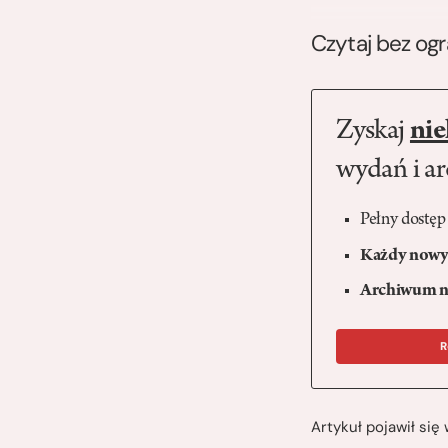
Czytaj bez og
Zyskaj
nie
wydań i a
Pełny dostęp
Każdy nowy 
Archiwum n
R
Artykuł pojawił si