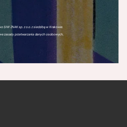
 SIW ZNAK sp. z o.o. z siedzibą w Krakowie.
owe zasady przetwarzania danych osobowych,