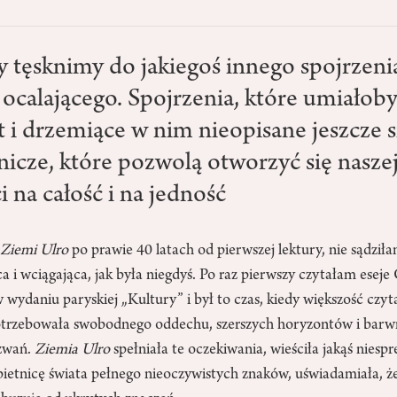
y tęsknimy do jakiegoś innego spojrzenia
i ocalającego. Spojrzenia, które umiało
 i drzemiące w nim nieopisane jeszcze si
icze, które pozwolą otworzyć się nasze
 na całość i na jedność
o
Ziemi Ulro
po prawie 40 latach od pierwszej lektury, nie sądziła
a i wciągająca, jak była niegdyś. Po raz pierwszy czytałam esej
w wydaniu paryskiej „Kultury” i był to czas, kiedy większość czyt
potrzebowała swobodnego oddechu, szerszych horyzontów i bar
yzwań.
Ziemia Ulro
spełniała te oczekiwania, wieściła jakąś nies
ietnicę świata pełnego nieoczywistych znaków, uświadamiała, że