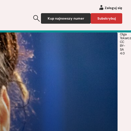
Zaloguj się
Kup najnowszy numer
Subskrybuj
Olga
Tokarc
CC
BY-
SA
4.0