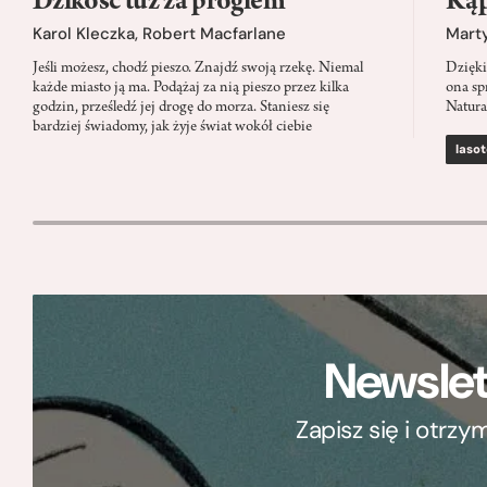
Dzikość tuż za progiem
Kąp
Karol Kleczka
,
Robert Macfarlane
Mart
Jeśli możesz, chodź pieszo. Znajdź swoją rzekę. Niemal
Dzięki
każde miasto ją ma. Podążaj za nią pieszo przez kilka
ona sp
godzin, prześledź jej drogę do morza. Staniesz się
Natura
bardziej świadomy, jak żyje świat wokół ciebie
lasot
Newslet
Zapisz się i otrz