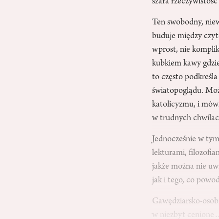
szara rzeczywistość
Ten swobodny, niew
buduje między czyte
wprost, nie kompli
kubkiem kawy gdzieś
to często podkreśl
światopoglądu. Moż
katolicyzmu, i mówi
w trudnych chwilach
Jednocześnie w tym
lekturami, filozofi
jakże można nie uwz
jak i tego, co powo
Gawędziarsko-osobis
w niezbyt cenion