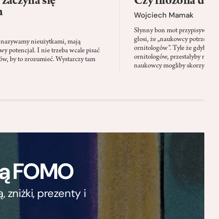
zaczyna się
Czy filozofia da l
h
Wojciech Mamak
Słynny bon mot przypisywany
głosi, że „naukowcy potrzebują 
iś nazywamy nieużytkami, mają
ornitologów”. Tyle że gdyby pta
 potencjał. I nie trzeba wcale pisać
ornitologów, przestałyby rozbi
tów, by to zrozumieć. Wystarczy tam
naukowcy mogliby skorzystać z 
ają FOMO
zniżki, prezenty i