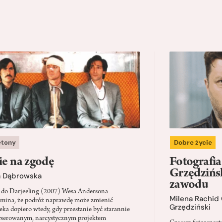
etony
Dobre życie
ie na zgodę
Fotografi
Grzędzińsk
a Dąbrowska
zawodu
 do Darjeeling (2007) Wesa Andersona
Milena Rachid
mina, że podróż naprawdę może zmienić
Grzędziński
eka dopiero wtedy, gdy przestanie być starannie
serowanym, narcystycznym projektem