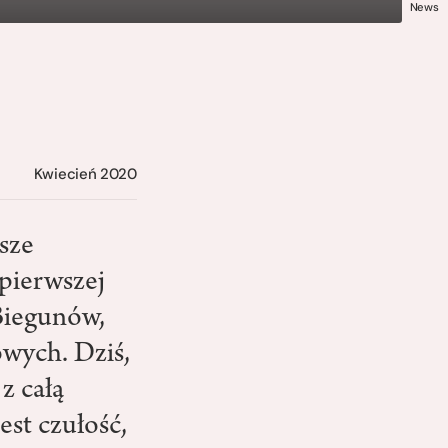
News
Kwiecień 2020
sze
 pierwszej
Biegunów,
owych. Dziś,
z całą
est czułość,