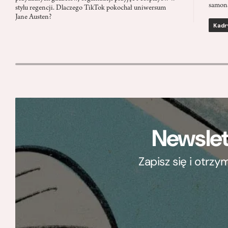
samon
stylu regencji. Dlaczego TikTok pokochał uniwersum
Jane Austen?
Kadr
Newslet
Zapisz się i otrz