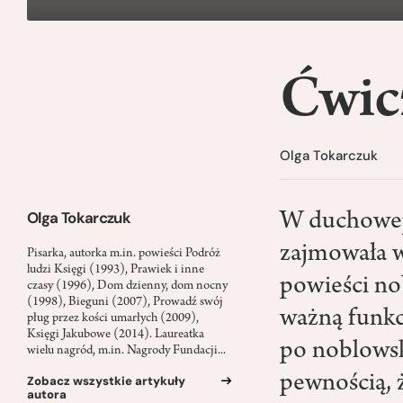
Ćwicz
Olga Tokarczuk
Olga Tokarczuk
W duchowej 
zajmowała w
Pisarka, autorka m.in. powieści Podróż
ludzi Księgi (1993), Prawiek i inne
powieści no
czasy (1996), Dom dzienny, dom nocny
(1998), Bieguni (2007), Prowadź swój
ważną funkc
pług przez kości umarłych (2009),
Księgi Jakubowe (2014). Laureatka
po noblowsk
wielu nagród, m.in. Nagrody Fundacji...
pewnością, ż
Zobacz wszystkie artykuły
autora