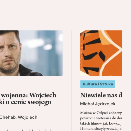
Kultura i Sztuka
a wojenna: Wojciech
Niewiele nas dzi
i o cenie swojego
Michał Jędrzejek
Można w Odysei zobaczyć pier
 Chehab
,
Wojciech
powrocie weterana do domu, w
takich filmów jak Łowca jeleni
Homera służyły zresztą jako na