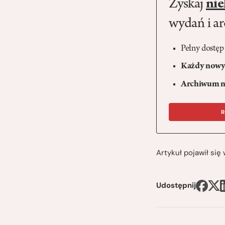
Zyskaj
nie
wydań i a
Pełny dostęp
Każdy nowy 
Archiwum n
R
Artykuł pojawił si
Udostępnij