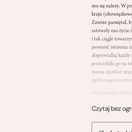
mu się należy. W p
kraju (obowiązkowe
Zawsze pamiętał, b
ratowały mu życie i
i tak ciągle towarz
pewność istnienia 
doprowadzą każdy z
prowadziła go na na
szansę spotkać urz
zgubionego paszpor
Fascynująca dekor
Czytaj bez og