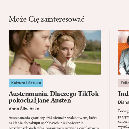
Może Cię zainteresować
Kultura i Sztuka
Feli
Austenmania. Dlaczego TikTok
Ind
pokochał Jane Austen
Dian
Anna Śliwińska
Pociąg
przypo
Austenmania graniczy dziś niemal z szaleństwem, które
człowi
nakłania do zakupu osobliwych, niekoniecznie
wyreży
przydatnych gadżetów, organizacji przyjęć i cosplayów w