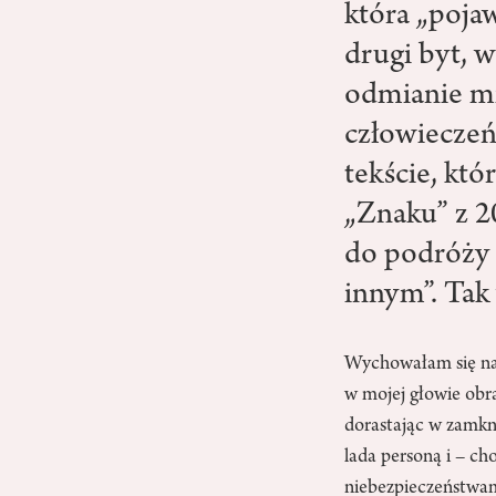
która „poja
drugi byt, w
odmianie mi
człowieczeńs
tekście, kt
„Znaku” z 2
do podróży 
innym”. Tak 
Wychowałam się na 
w mojej głowie obr
dorastając w zamkni
lada personą i – ch
niebezpieczeństwami