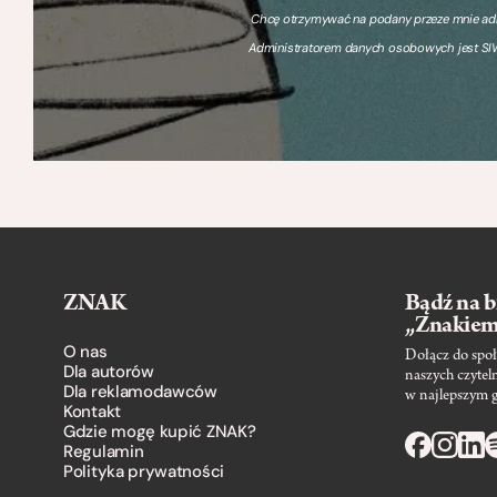
Chcę otrzymywać na podany przeze mnie adre
Administratorem danych osobowych jest SIW
ZNAK
Bądź na b
„Znakie
O nas
Dołącz do społ
Dla autorów
naszych czytel
Dla reklamodawców
w najlepszym 
Kontakt
Gdzie mogę kupić ZNAK?
Regulamin
Polityka prywatności