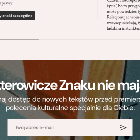
Czasem fotoreporter
aprawy
życia”, bo to przyg
może powiedzieć ty
y znaki szczególne
Relacjonując wojnę
wszyscy uciekają, ty
ludzkim instynkte
terowicze Znaku nie m
ymaj dostęp do nowych tekstów przed premierą, 
polecenia kulturalne specjalnie dla Ciebie.