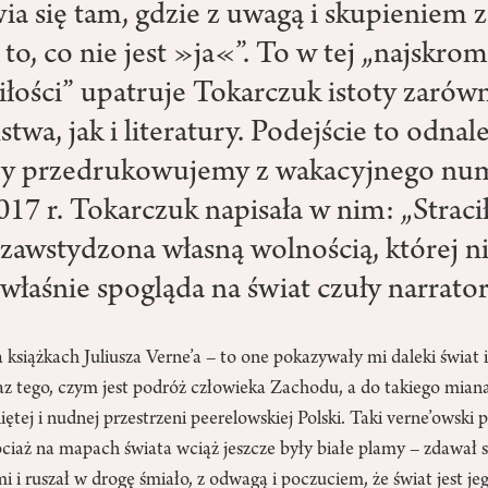
wia się tam, gdzie z uwagą i skupieniem
 to, co nie jest »ja«”. To w tej „najskrom
łości” upatruje Tokarczuk istoty zarów
twa, jak i literatury. Podejście to odna
óry przedrukowujemy z wakacyjnego nu
017 r. Tokarczuk napisała w nim: „Strac
zawstydzona własną wolnością, której n
właśnie spogląda na świat czuły narrator
książkach Juliusza Verne’a – to one pokazywały mi daleki świat
az tego, czym jest podróż człowieka Zachodu, a do takiego mian
ętej i nudnej przestrzeni peerelowskiej Polski. Taki verne’owski 
ociaż na mapach świata wciąż jeszcze były białe plamy – zdawał 
 i ruszał w drogę śmiało, z odwagą i poczuciem, że świat jest je