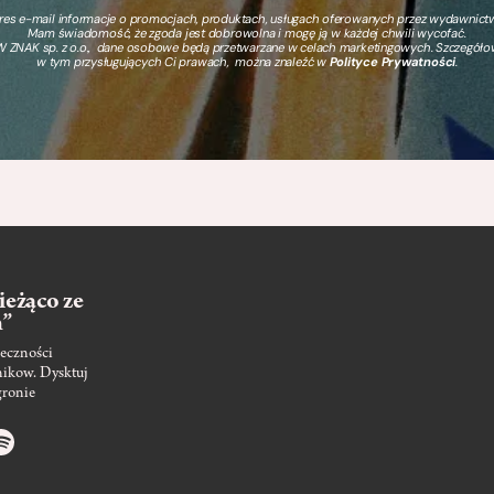
s e-mail informacje o promocjach, produktach, usługach oferowanych przez wydawnictwo
Mam świadomość, że zgoda jest dobrowolna i mogę ją w każdej chwili wycofać.
 ZNAK sp. z o.o., dane osobowe będą przetwarzane w celach marketingowych. Szczegół
w tym przysługujących Ci prawach, można znaleźć w
Polityce Prywatności
.
ieżąco ze
m”
eczności
nikow. Dysktuj
gronie