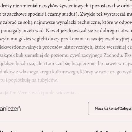
odróży nie zmieniał nawyków żywieniowych i pozostawał w orbi
 tabaczkowe spodnie i czarny surdut). Zwykle też wystarczał mu
y zabrać ze sobą najnowsze wynalazki techniczne, które w od
 pomagały przetrwać. Nawet jeżeli uważał się za dobrego i otwa
yszyło mu gdzieś w głębi duszy przekonanie o swojej ewolucyjnej 
niekwestionowalnych procesów historycznych, które wcześniej cz
akątek kuli ziemskiej do poziomu cywilizacyjnego Zachodu. Ek
jdalsze bezdroża, ale i tam czuł się bezpiecznie, bo nawet w najw
ędników z własnego kręgu kulturowego, którzy w razie czego wy
tu i poplotkują na tubylców.
acja
Ten Verne’owski punkt widzenia…
raniczeń
Masz już konto? Zaloguj