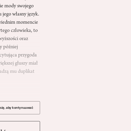
cie mody swojego
 jego własny język.
powiednim momencie
rtego człowieka, to
wyższości oraz
y później
scytująca przygoda
iększej głuszy miał
dadzą mu duplikat
 się, aby kontynuuwać