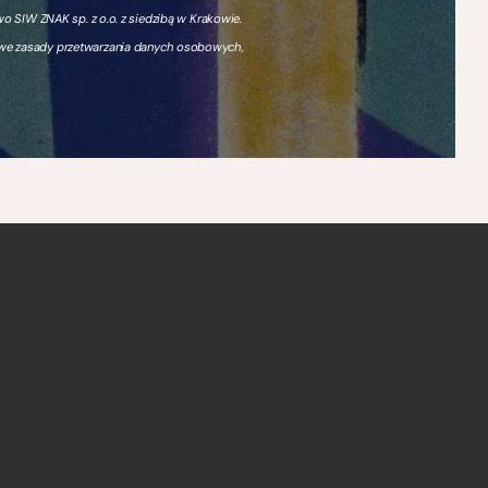
 SIW ZNAK sp. z o.o. z siedzibą w Krakowie.
owe zasady przetwarzania danych osobowych,