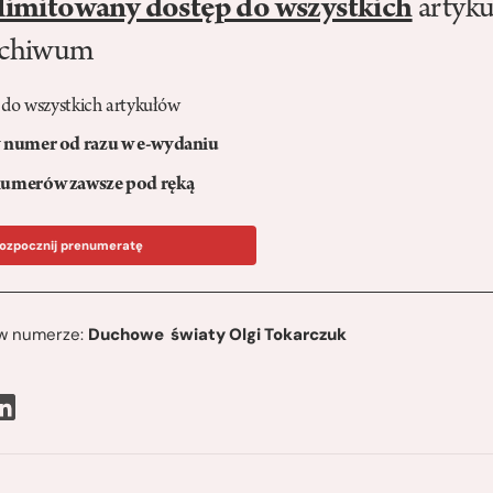
limitowany dostęp do wszystkich
artyku
rchiwum
 do wszystkich artykułów
numer od razu w e-wydaniu
umerów zawsze pod ręką
ozpocznij prenumeratę
ę w numerze:
Duchowe światy Olgi Tokarczuk