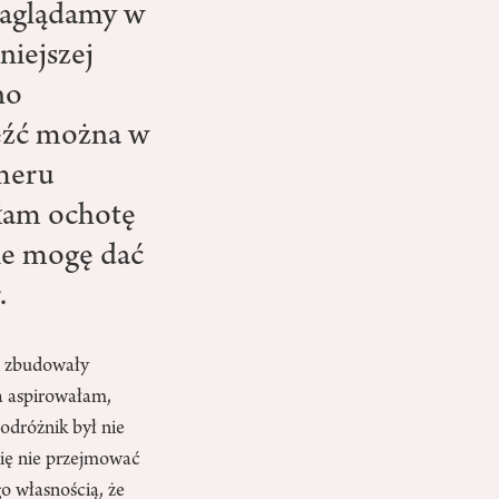
 zaglądamy w
niejszej
no
leźć można w
meru
iłam ochotę
ie mogę dać
.
 i zbudowały
a aspirowałam,
podróżnik był nie
się nie przejmować
go własnością, że