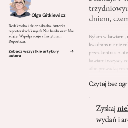
trzydniowy
Olga Gitkiewicz
dniem, czem
Redaktorka i dziennikarka. Autorka
reporterskich książek Nie hańbi oraz Nie
Byłam w kawiarni, 
zdążę. Współpracuje z Instytutem
Reportażu.
kwadrans nic nie r
Zobacz wszystkie artykuły
przez kontrast z ot
autora
kawiarni wszyscy co
albo prowadzą roz
Czytaj bez og
Zyskaj
nie
wydań i a