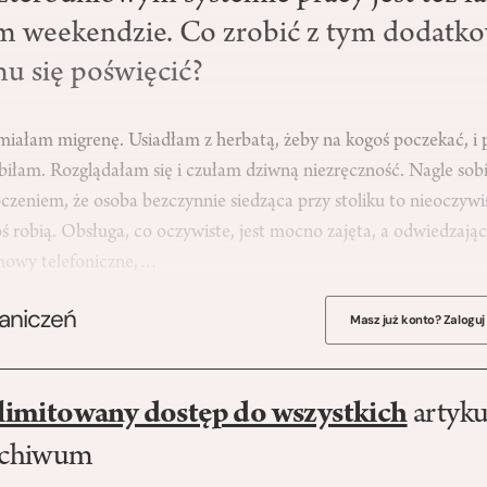
m weekendzie. Co zrobić z tym dodat
u się poświęcić?
miałam migrenę. Usiadłam z herbatą, żeby na kogoś poczekać, i
obiłam. Rozglądałam się i czułam dziwną niezręczność. Nagle so
oczeniem, że osoba bezczynnie siedząca przy stoliku to nieoczyw
ś robią. Obsługa, co oczywiste, jest mocno zajęta, a odwiedzają
mowy telefoniczne,…
raniczeń
Masz już konto? Zaloguj
limitowany dostęp do wszystkich
artyku
rchiwum