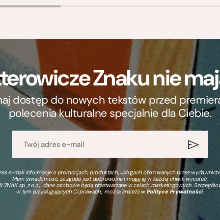
terowicze Znaku nie m
ymaj dostęp do nowych tekstów przed premierą, 
polecenia kulturalne specjalnie dla Ciebie.
s e-mail informacje o promocjach, produktach, usługach oferowanych przez wydawnictwo
Mam świadomość, że zgoda jest dobrowolna i mogę ją w każdej chwili wycofać.
 ZNAK sp. z o.o., dane osobowe będą przetwarzane w celach marketingowych. Szczegół
w tym przysługujących Ci prawach, można znaleźć w
Polityce Prywatności
.