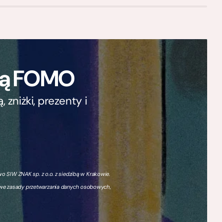
ają FOMO
zniżki, prezenty i
 SIW ZNAK sp. z o.o. z siedzibą w Krakowie.
owe zasady przetwarzania danych osobowych,