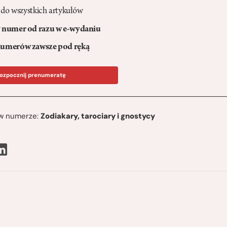
 do wszystkich artykułów
numer od razu w e-wydaniu
umerów zawsze pod ręką
ozpocznij prenumeratę
ę w numerze:
Zodiakary, tarociary i gnostycy