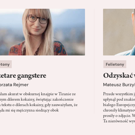
etony
Felietony
etare gangstere
Odzyskać 
orzata Rejmer
Mateusz Burzy
ałam akurat w obskurnej knajpie w Tiranie ze
Przede wszystkim 
ym dilerem kokainy, świętując zakończenie
upłynął pod znaki
a tekstu o dilerach kokainy, gdy zauważyłam, że
białego Europejcz
ąda mi się mężczyzna siedzący obok
chroniły klimatyzow
prosiły o zdjęcie. 
Ta nierówność wyw