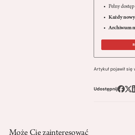
Pełny dostęp
Każdy nowy 
Archiwum n
R
Artykuł pojawił si
Udostępnij
Może Cię zainteresować