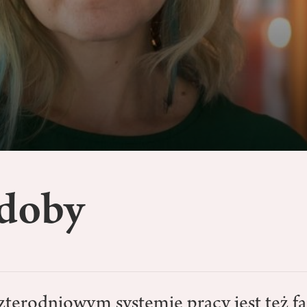
 doby
zterodniowym systemie pracy jest też fa