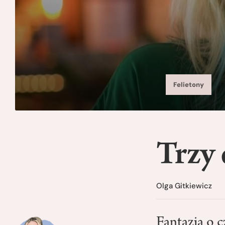
Felietony
Trzy
Olga Gitkiewicz
Fantazja o c