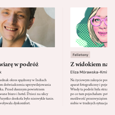
Felietony
wiarę w podróż
Z widokiem na m
k
Eliza Mórawska-Kmita
jednak okres spędzony w Indiach
Na życiowym zakręcie postano
em doświadczenia uprzywilejowania
aparat fotograficzny i pojechać 
yka. Przed dusznym powietrzem
Wtedy ta podróż była strzałem w
ane biuro i hotel. Dzieci na ulicy
po co tam pojechałam: potrzeb
Wszystko dookoła było niezwykle tanie.
możliwość przezwyciężenia swo
oływała dyskomfort.
siebie w trudnych sytuacjach