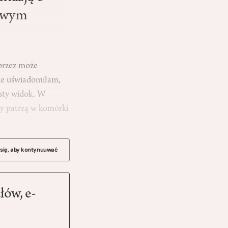
kowym
 przez może
bie uświadomiłam,
isty widok. W
cy patrzą w komórki
 się, aby kontynuuwać
łów, e-