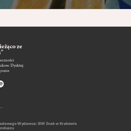
ieżąco ze
m”
eczności
nikow. Dysktuj
gronie
arodowego
Wydawca: SIW Znak w Krakowie
unduszu