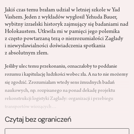
Jakiś czas temu brałam udział w letniej szkole w Yad
Vashem. Jeden z wykładów wygłosił Yehuda Bauer,
wybitny izraelski historyk zajmujący się badaniami nad
Holokaustem. Utkwiła mi w pamięci jego polemika
z często powtarzaną tezą o niezrozumiałości Zagłady
i niewysławialności doświadczenia spotkania
z absolutnym złem.
Jeśliby ulec temu przekonaniu, oznaczałoby to poddanie
rozumu i kapitulację ludzkości wobec zła. A na to nie możemy
się zgodzić. Zrozumiałam wtedy sens żmudnych badań
naukowych, np. rozpisanego na ponad dekadę projektu
rekonstrukcji logistyki Zagłady: organizacji i przebiegu
transportów wiozących…
Czytaj bez ograniczeń