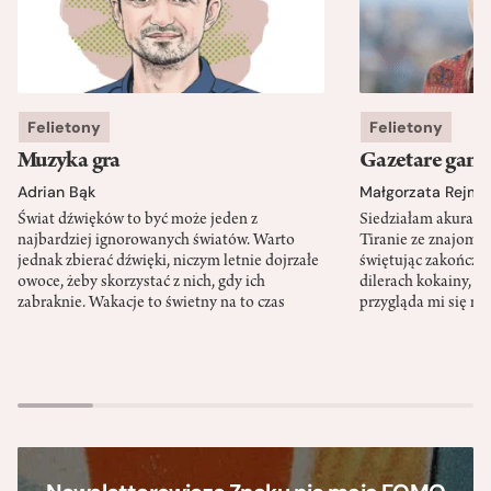
Felietony
Felietony
Muzyka gra
Gazetare gang
Adrian Bąk
Małgorzata Rejme
Świat dźwięków to być może jeden z
Siedziałam akurat 
najbardziej ignorowanych światów. Warto
Tiranie ze znajomy
jednak zbierać dźwięki, niczym letnie dojrzałe
świętując zakończen
owoce, żeby skorzystać z nich, gdy ich
dilerach kokainy, g
zabraknie. Wakacje to świetny na to czas
przygląda mi się m