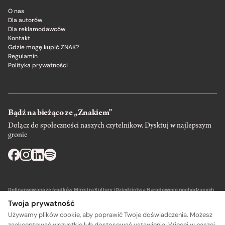
O nas
Dla autorów
Dla reklamodawców
Kontakt
Gdzie mogę kupić ZNAK?
Regulamin
Polityka prywatności
Bądź na bieżąco ze „Znakiem”
Dołącz do społeczności naszych czytelnikow. Dysktuj w najlepszym
gronie
Dofinansowano ze środków Ministra Kultury i Dziedzictwa Narodowego pochodzących
z Funduszu Promocji Kultury – państwowego funduszu celowego.
Twoja prywatność
Używamy plików cookie, aby poprawić Twoje doświadczenia. Możesz
zaakceptować wszystkie lub dostosować ustawienia. Więcej w naszej