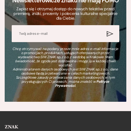
Newsletterowicze Znaku nie mają FOMO
Zapisz się i otrzymaj dostęp do nowych tekstów przed
premierą, zniżki, prezenty i polecenia kulturalne specjalnie
dla Ciebie.
Chcę otrzymywać na podany przeze mnie adres e-mail informacje
o promocjach, produktach, usługach oferowanych przez
wydawnictwo SIW ZNAK sp. z o.o. z siedzibą w Krakowie. Mam
świadomość, że zgoda jest dobrowolna i mogę ją w każdej chwili
wycofać.
Administratorem danych osobowych jest SIW ZNAK sp. z o.o., dane
osobowe będą przetwarzane w celach marketingowych.
Szczegółowe zasady przetwarzania danych osobowych, w tym
przysługujących Ci prawach, można znaleźć w
Polityce
Prywatności
.
ZNAK