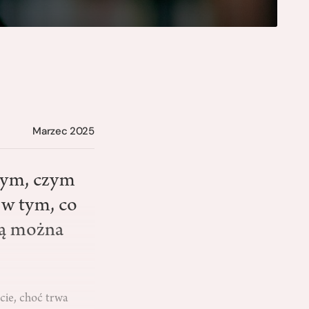
Marzec 2025
tym, czym
 w tym, co
rą można
ie, choć trwa