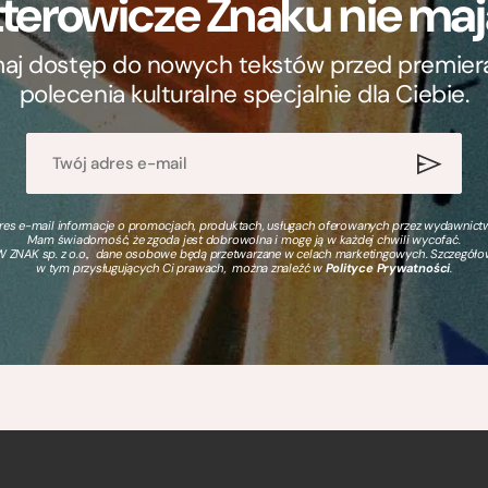
terowicze Znaku nie m
ymaj dostęp do nowych tekstów przed premierą, 
polecenia kulturalne specjalnie dla Ciebie.
s e-mail informacje o promocjach, produktach, usługach oferowanych przez wydawnictwo
Mam świadomość, że zgoda jest dobrowolna i mogę ją w każdej chwili wycofać.
 ZNAK sp. z o.o., dane osobowe będą przetwarzane w celach marketingowych. Szczegół
w tym przysługujących Ci prawach, można znaleźć w
Polityce Prywatności
.