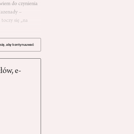
wiem do czynienia
łazenady –
toczy się „na
 się, aby kontynuuwać
łów, e-