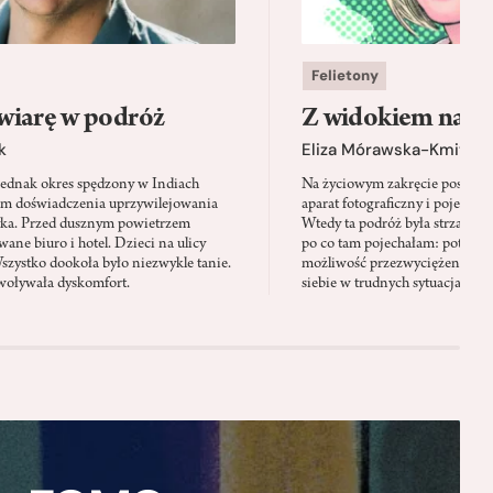
Felietony
wiarę w podróż
Z widokiem na m
k
Eliza Mórawska-Kmita
jednak okres spędzony w Indiach
Na życiowym zakręcie postano
em doświadczenia uprzywilejowania
aparat fotograficzny i pojechać 
yka. Przed dusznym powietrzem
Wtedy ta podróż była strzałem w
ane biuro i hotel. Dzieci na ulicy
po co tam pojechałam: potrzeb
Wszystko dookoła było niezwykle tanie.
możliwość przezwyciężenia swo
oływała dyskomfort.
siebie w trudnych sytuacjach