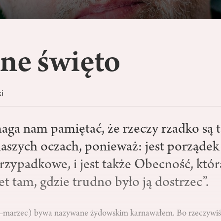
ne święto
i
ga nam pamiętać, że rzeczy rzadko są 
 naszych oczach, ponieważ: jest porządek
przypadkowe, i jest także Obecność, któ
t tam, gdzie trudno było ją dostrzec”.
y–marzec) bywa nazywane żydowskim karnawałem. Bo rzeczywiśc