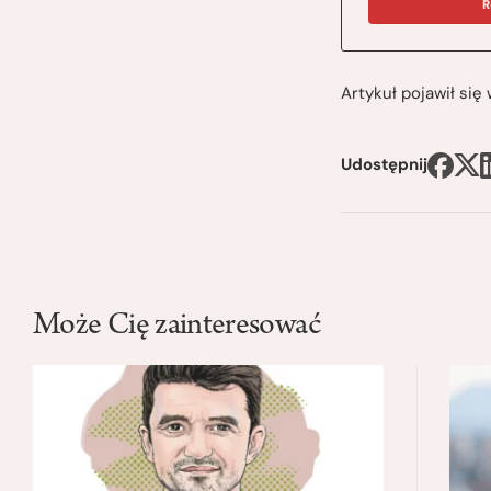
R
Artykuł pojawił si
Udostępnij
Może Cię zainteresować