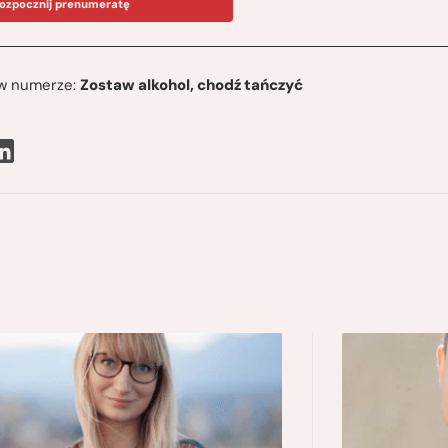
ozpocznij prenumeratę
ę w numerze:
Zostaw alkohol, chodź tańczyć