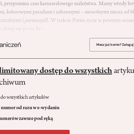
eń, przypomina czas karnawałowego szaleństwa. Mamy wtedy bo
mi, kolorowymi paradami i zabawnymi – niewolnymi nieraz od b
eatralnymi (
purimszpil
). W trakcie Purim życie w pewnym sensie 
o dzieje się po to, by…
raniczeń
Masz już konto? Zaloguj
limitowany dostęp do wszystkich
artyku
rchiwum
 do wszystkich artykułów
numer od razu w e-wydaniu
umerów zawsze pod ręką