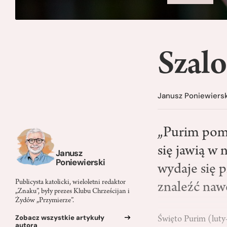
Szalo
Janusz Poniewiersk
„Purim poma
się jawią w
Janusz
Poniewierski
wydaje się 
Publicysta katolicki, wieloletni redaktor
znaleźć nawe
„Znaku”, były prezes Klubu Chrześcijan i
Żydów „Przymierze”.
Zobacz wszystkie artykuły
Święto Purim (lut
autora