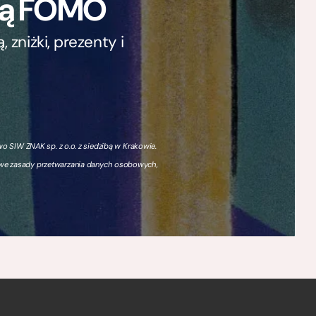
ają FOMO
zniżki, prezenty i
 SIW ZNAK sp. z o.o. z siedzibą w Krakowie.
owe zasady przetwarzania danych osobowych,