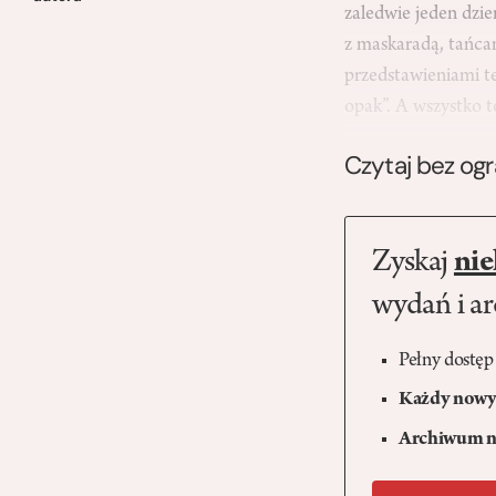
zaledwie jeden dzi
z maskaradą, tańca
przedstawieniami t
opak”. A wszystko t
Czytaj bez og
Zyskaj
nie
wydań i a
Pełny dostęp
Każdy nowy 
Archiwum n