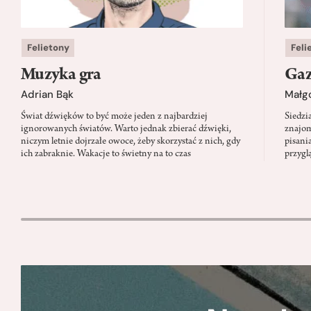
Felietony
Feli
Muzyka gra
Gaz
Adrian Bąk
Małg
Świat dźwięków to być może jeden z najbardziej
Siedzi
ignorowanych światów. Warto jednak zbierać dźwięki,
znajom
niczym letnie dojrzałe owoce, żeby skorzystać z nich, gdy
pisani
ich zabraknie. Wakacje to świetny na to czas
przygl