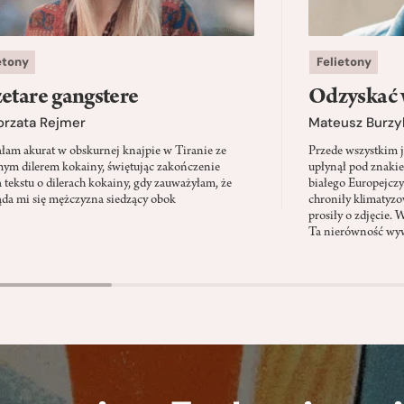
etony
Felietony
etare gangstere
Odzyskać 
orzata Rejmer
Mateusz Burzy
ałam akurat w obskurnej knajpie w Tiranie ze
Przede wszystkim 
ym dilerem kokainy, świętując zakończenie
upłynął pod znaki
a tekstu o dilerach kokainy, gdy zauważyłam, że
białego Europejcz
ąda mi się mężczyzna siedzący obok
chroniły klimatyzow
prosiły o zdjęcie. 
Ta nierówność wyw